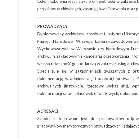
Celem szkolenia jest nabycie umiejętności w zakresie
przepisów archiwalnych, zasad jej kwalifikowania ora
PROWADZĄCY:
Dyplomowany archiwista, absolwent Instytutu History
Pamięci Narodowej. W swojej karierze zawodowej ws
Wychowawczych w Warszawie czy Narodowym Fundus
archiwum zakładowym i kancelarią przetwarzania info
własna działalność gospodarczą w zakresie usług archiw
Specjalizuje się w zagadnieniach związanych z 
dokumentacją w administracji i przedsiębiorstwach
archiwalnych (instrukcje, rzeczowy wykaz akt), wp
dokumentacji szkół i placówek oświatowych, dokumentac
ADRESACI:
Szkolenie skierowane jest do: pracowników odpow
pracowników merytorycznych prowadzących i zdającyc