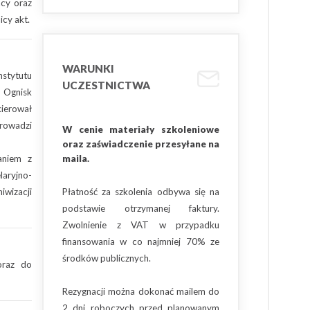
acy oraz
cy akt.
WARUNKI
nstytutu
UCZESTNICTWA
 Ognisk
ierował
prowadzi
W cenie materiały szkoleniowe
oraz zaświadczenie przesyłane na
aniem z
maila.
aryjno-
wizacji
Płatność za szkolenia odbywa się na
podstawie otrzymanej faktury.
Zwolnienie z VAT w przypadku
finansowania w co najmniej 70% ze
środków publicznych.
oraz do
Rezygnacji można dokonać mailem do
2 dni roboczych przed planowanym