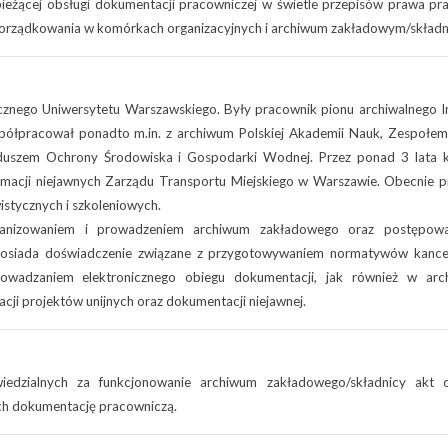
 bieżącej obsługi dokumentacji pracowniczej w świetle przepisów prawa pr
z porządkowania w komórkach organizacyjnych i archiwum zakładowym/składni
cznego Uniwersytetu Warszawskiego. Były pracownik pionu archiwalnego I
półpracował ponadto m.in. z archiwum Polskiej Akademii Nauk, Zespołem
zem Ochrony Środowiska i Gospodarki Wodnej. Przez ponad 3 lata k
rmacji niejawnych Zarządu Transportu Miejskiego w Warszawie. Obecnie 
istycznych i szkoleniowych.
organizowaniem i prowadzeniem archiwum zakładowego oraz postępow
. Posiada doświadczenie związane z przygotowywaniem normatywów kancel
rowadzaniem elektronicznego obiegu dokumentacji, jak również w archi
ji projektów unijnych oraz dokumentacji niejawnej.
iedzialnych za funkcjonowanie archiwum zakładowego/składnicy akt 
h dokumentację pracowniczą.