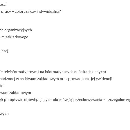
tość
pracy – zbiorcza czy indywidualna?
h organizacyjnych
iwum zakładowego
iczej
e teleinformatycznym i na informatycznych nośnikach danych)
omadzonej w archiwum zakładowym oraz prowadzenie jej ewidencji
ie
chiwum zakładowym
nej) po upływie obowiązujących okresów jej przechowywania – szczególne 
owych