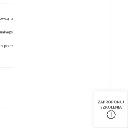
dowcą a
tualnego
ub przez
ZAPROPONUJ
SZKOLENIA