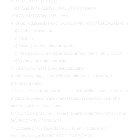
POZOSTAŁYCH USTAW
g) PRZEPISY PRZEJSCIOWE STOSOWANIA
ZNOWELIZOWANEJ USTAWY
4. Urlop rodzicielski i wychowawczy NA NOWYCH ZASADACH
a) Osoby uprawnione
b) Terminy
c) Zasady korzystania z urlopów
d) Prawa i obowiązki stron/osób uprawnionych do urlopów
e) Wymagana dokumentacja
5. Dziecko wymagające opieki szpitalnej
6. Matka wymagająca opieki szpitalnej w trakcie urlopu
macierzyńskiego
7. Dzielenie się urlopem rodzicielskim i zasiłkiem macierzyńskim
przez pracownicę/pracownika i ubezpieczonego ojca/matkę
niebędących pracownikami.
8. Powrót do pracy po urlopie macierzyńskim/wychowawczym
NA NOWYCH ZASADACH
9. Łączenie pracy zawodowej z urlopem rodzicielskim i
wychowawczym NA NOWYCH ZASADACH.