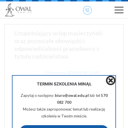
»
» OWAL.EDU.PL
Szkolenia otwarte
Uzupełniający urlop macierzyński
oraz pozostałe obowiązki i
odpowiedzialność pracodawcy z
tytułu rodzicielstwa
19 czerwca 2026 09:00-13:00
TERMIN SZKOLENIA MINĄŁ
370 zł netto
Zapytaj o następny:
biuro@owal.edu.pl
lub tel
570
082 700
Udostępnij na Facebooku
Możesz także zaproponować temat lub realizację
szkolenia w Twoim mieście.
Udostępnij na Twiterze