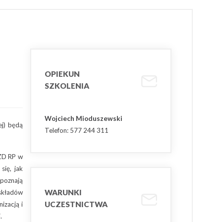
OPIEKUN
SZKOLENIA
Wojciech Mioduszewski
ej) będą
Telefon: 577 244 311
EZD RP w
się, jak
poznają
WARUNKI
składów
UCZESTNICTWA
izacją i
.