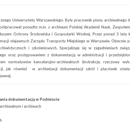
cznego Uniwersytetu Warszawskiego. Były pracownik pionu archiwalnego I
półpracował ponadto m.in. z archiwum Polskiej Akademii Nauk, Zespołem
zem Ochrony Środowiska i Gospodarki Wodnej. Przez ponad 3 lata k
rmacji niejawnych Zarządu Transportu Miejskiego w Warszawie. Obecnie 
chiwistycznych i szkoleniowych. Specjalizuje się w zagadnieniach zwią
go oraz postępowaniem z dokumentacją w administracji i przedsiębior
em normatywów kancelaryjno-archiwalnych (instrukcje, rzeczowy wyka
ji, jak również w archiwizacji dokumentacji szkół i placówek oświa
jawnej.
zania dokumentacją w Podmiocie
 archiwalnym i archiwach
h