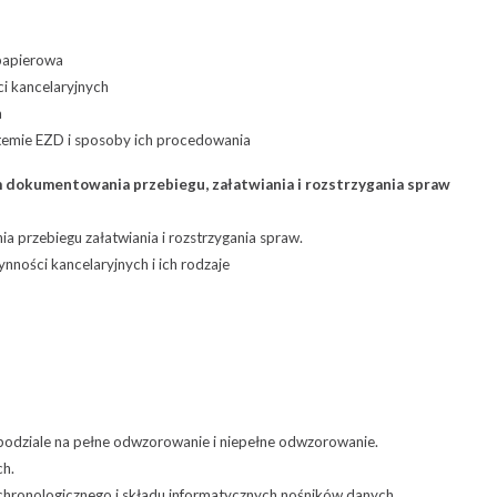
 papierowa
i kancelaryjnych
a
temie EZD i sposoby ich procedowania
 dokumentowania przebiegu, załatwiania i rozstrzygania spraw
przebiegu załatwiania i rozstrzygania spraw.
ości kancelaryjnych i ich rodzaje
 podziale na pełne odwzorowanie i niepełne odwzorowanie.
ch.
chronologicznego i składu informatycznych nośników danych.