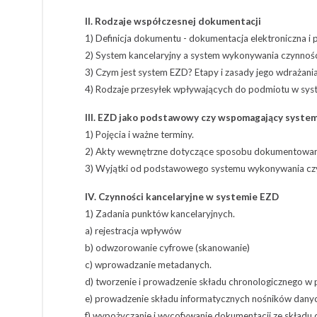
II. Rodzaje współczesnej dokumentacji
1) Definicja dokumentu - dokumentacja elektroniczna i
2) System kancelaryjny a system wykonywania czynnośc
3) Czym jest system EZD? Etapy i zasady jego wdrażani
4) Rodzaje przesyłek wpływających do podmiotu w sys
III. EZD jako podstawowy czy wspomagający system
1) Pojęcia i ważne terminy.
2) Akty wewnętrzne dotyczące sposobu dokumentowania 
3) Wyjątki od podstawowego systemu wykonywania czynn
IV. Czynności kancelaryjne w systemie EZD
1) Zadania punktów kancelaryjnych.
a) rejestracja wpływów
b) odwzorowanie cyfrowe (skanowanie)
c) wprowadzanie metadanych.
d) tworzenie i prowadzenie składu chronologicznego w
e) prowadzenie składu informatycznych nośników dany
f) wypożyczanie i wycofywanie dokumentacji ze składu 