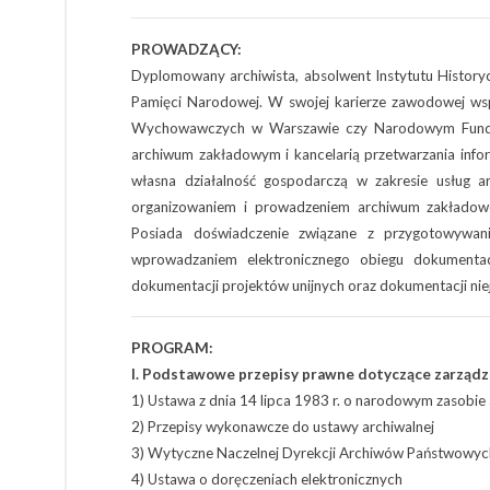
PROWADZĄCY:
Dyplomowany archiwista, absolwent Instytutu History
Pamięci Narodowej. W swojej karierze zawodowej ws
Wychowawczych w Warszawie czy Narodowym Fundus
archiwum zakładowym i kancelarią przetwarzania info
własna działalność gospodarczą w zakresie usług ar
organizowaniem i prowadzeniem archiwum zakładowe
Posiada doświadczenie związane z przygotowywani
wprowadzaniem elektronicznego obiegu dokumentac
dokumentacji projektów unijnych oraz dokumentacji nie
PROGRAM:
I. Podstawowe przepisy prawne dotyczące zarząd
1) Ustawa z dnia 14 lipca 1983 r. o narodowym zasobie
2) Przepisy wykonawcze do ustawy archiwalnej
3) Wytyczne Naczelnej Dyrekcji Archiwów Państwowyc
4) Ustawa o doręczeniach elektronicznych