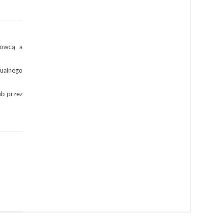
dowcą a
tualnego
ub przez