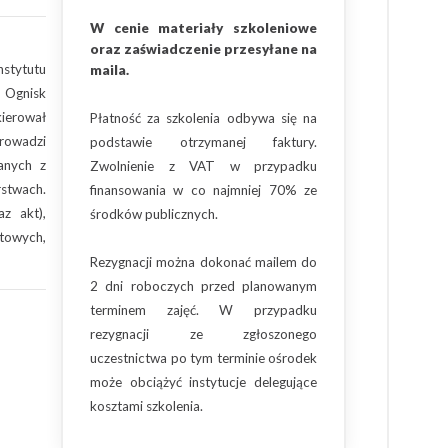
W cenie materiały szkoleniowe
oraz zaświadczenie przesyłane na
nstytutu
maila.
 Ognisk
ierował
Płatność za szkolenia odbywa się na
prowadzi
podstawie otrzymanej faktury.
zanych z
Zwolnienie z VAT w przypadku
stwach.
finansowania w co najmniej 70% ze
z akt),
środków publicznych.
towych,
Rezygnacji można dokonać mailem do
2 dni roboczych przed planowanym
terminem zajęć. W przypadku
rezygnacji ze zgłoszonego
uczestnictwa po tym terminie ośrodek
może obciążyć instytucje delegujące
kosztami szkolenia.