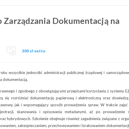
o Zarządzania Dokumentacją na
300 zł netto
ku wszystkie jednostki administracji publicznej (rządowej i samorządow
ia dokumentacją.
prawnego i zgodnego z obowiązującymi przepisami korzystania z systemu 
czą się rozróżniać dokumentację papierową i elektroniczną oraz dowiedzą 
wowy, jak i wspomagający sposób prowadzenia spraw. W trakcie zajęć 
estracji, skanowania i opisywania metadanymi, aż po prowadzenie 
raz hybrydowych. Szkolenie obejmuje również zagadnienia związane z organ
owaniem, zabezpieczaniem, przechowywaniem i brakowaniem dokumentacji