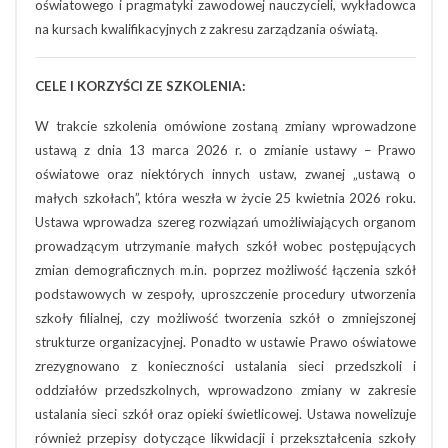
oświatowego i pragmatyki zawodowej nauczycieli, wykładowca
na kursach kwalifikacyjnych z zakresu zarządzania oświatą.
CELE I KORZYŚCI ZE SZKOLENIA:
W trakcie szkolenia omówione zostaną zmiany wprowadzone
ustawą z dnia 13 marca 2026 r. o zmianie ustawy – Prawo
oświatowe oraz niektórych innych ustaw, zwanej „ustawą o
małych szkołach”, która weszła w życie 25 kwietnia 2026 roku.
Ustawa wprowadza szereg rozwiązań umożliwiających organom
prowadzącym utrzymanie małych szkół wobec postępujących
zmian demograficznych m.in. poprzez możliwość łączenia szkół
podstawowych w zespoły, uproszczenie procedury utworzenia
szkoły filialnej, czy możliwość tworzenia szkół o zmniejszonej
strukturze organizacyjnej. Ponadto w ustawie Prawo oświatowe
zrezygnowano z konieczności ustalania sieci przedszkoli i
oddziałów przedszkolnych, wprowadzono zmiany w zakresie
ustalania sieci szkół oraz opieki świetlicowej. Ustawa nowelizuje
również przepisy dotyczące likwidacji i przekształcenia szkoły