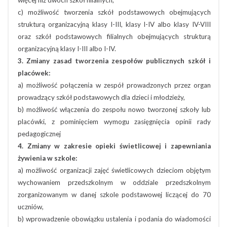
więcej niż dwóch szkół filialnych,
c) możliwość tworzenia szkół podstawowych obejmujących
strukturą organizacyjną klasy I-III, klasy I-IV albo klasy IV-VIII
oraz szkół podstawowych filialnych obejmujących strukturą
organizacyjną klasy I-III albo I-IV.
3. Zmiany zasad tworzenia zespołów publicznych szkół i
placówek:
a) możliwość połączenia w zespół prowadzonych przez organ
prowadzący szkół podstawowych dla dzieci i młodzieży,
b) możliwość włączenia do zespołu nowo tworzonej szkoły lub
placówki, z pominięciem wymogu zasięgnięcia opinii rady
pedagogicznej
4. Zmiany w zakresie opieki świetlicowej i zapewniania
żywienia w szkole:
a) możliwość organizacji zajęć świetlicowych dzieciom objętym
wychowaniem przedszkolnym w oddziale przedszkolnym
zorganizowanym w danej szkole podstawowej liczącej do 70
uczniów,
b) wprowadzenie obowiązku ustalenia i podania do wiadomości