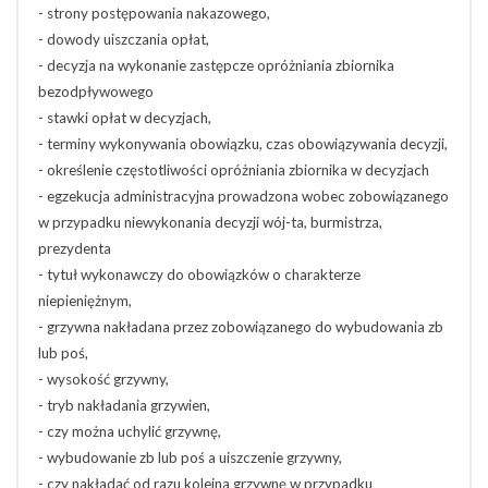
- strony postępowania nakazowego,
- dowody uiszczania opłat,
- decyzja na wykonanie zastępcze opróżniania zbiornika
bezodpływowego
- stawki opłat w decyzjach,
- terminy wykonywania obowiązku, czas obowiązywania decyzji,
- określenie częstotliwości opróżniania zbiornika w decyzjach
- egzekucja administracyjna prowadzona wobec zobowiązanego
w przypadku niewykonania decyzji wój-ta, burmistrza,
prezydenta
- tytuł wykonawczy do obowiązków o charakterze
niepieniężnym,
- grzywna nakładana przez zobowiązanego do wybudowania zb
lub poś,
- wysokość grzywny,
- tryb nakładania grzywien,
- czy można uchylić grzywnę,
- wybudowanie zb lub poś a uiszczenie grzywny,
- czy nakładać od razu kolejna grzywnę w przypadku