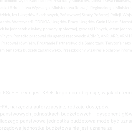
 Obrachunkowych, Kancelarii Prezesa Rady Ministrów, Ministerstwa Finansów,
 Nauki i Szkolnictwa Wyższego, Ministerstwa Rozwoju Regionalnego, Minister
ich, Izb i Urzędów Skarbowych, Państwowej Straży Pożarnej, Policji, Wojs
oratów Weterynarii, GDDKIA, Urzędów Pracy, Urzędów Gmin i Miast, Staros
 im jednostek oświaty, pomocy społecznej, geodezji i innych, w tym jednos
 unijnych. Ponadto pracował dla agencji rządowych: ARIMR, ANR, ARR, ARM i 
. Pracował również w Programie Partnerstwo dla Samorządu Terytorialnego
ę tam tematyką budżetu zadaniowego. Przeszkolony w zakresie ochrony inform
KSeF – czym jest KSeF, kogo i co obejmuje, w jakich term
-FA, narzędzia autoryzacyjne, rodzaje dostępów.
w państwowych jednostkach budżetowych – dysponent głów
nie dlaczego państwowa jednostka budżetowa może być uzna
orządowa jednostka budżetowa nie jest uznana za