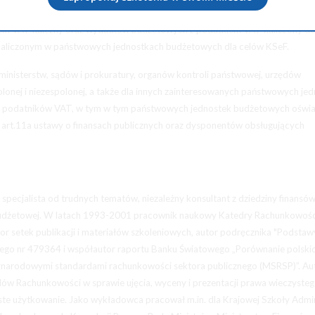
lifikacji w zakresie zasad funkcjonowania KSeF oraz zasad prowadzenia prawi
em VAT należny oraz wydatków budżetowych z podatkiem VAT naliczony d
d naliczonym w państwowych jednostkach budżetowych dla celów KSeF.
 ministerstw, sądów i prokuratury, organów kontroli państwowej, urzędów
olonej i niezespolonej, a także dla innych zainteresowanych państwowych je
ch podatników VAT, w tym w tym państwowych jednostek budżetowych oświa
rt.11a ustawy o finansach publicznych oraz dysponentów obsługujących
pecjalista od trudnych tematów, niezależny konsultant z dziedziny finansó
budżetowej. W latach 1993-2001 pracownik naukowy Katedry Rachunkowośc
tor setek publikacji i materiałów szkoleniowych, autor podręcznika "Podstaw
ego nr 479364 i współautor raportu Banku Światowego „Porównanie polski
ynarodowymi standardami rachunkowości sektora publicznego (MSRSP)”. Au
dów Rachunkowości w sprawie ujęcia, wyceny i prezentacji prawa wieczyste
e użytkowanie. Jako wykładowca pracował m.in. dla Krajowej Szkoły Admin