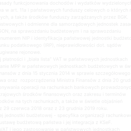
zasady funkcjonowania dochodów i wydatków wydzielonyc
 w art. 11a i państwowych funduszy celowych o których
znych, a także środków funduszy zarządzanych przez BGK.
aństwowych i odmienne dla samorządowych jednostek zasa
REGON, na sprawozdaniu budżetowym i na sprawozdaniu
 numerem NIP i identyfikacja państwowej jednostki budżet
unku podatkowego (IRP), nieprawidłowości dot. sądów
ugiwane rejonowe.
płatności i „biała lista” VAT w państwowych jednostkach
anie MPP w państwowych jednostkach budżetowych w świ
inansów z dnia 15 stycznia 2014 w sprawie szczegółowego
a oraz rozporządzenia Ministra Finansów z dnia 20 grud
konywania operacji na rachunkach bankowych prowadzonyc
krajowych środków finansowych oraz zakresu i terminów
rodków na tych rachunkach, a także w świetle objaśnień
 29 czerwca 2018 oraz z 23 grudnia 2019 roku.
 jednostki budżetowej - specyfika organizacji rachunkow
stawę budżetową państwa i jej integracja z KSeF.
 VAT i jego zastosowanie w państwowych jednostkach