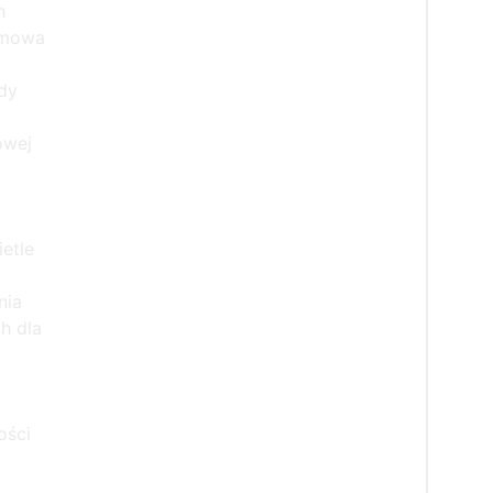
h
 mowa
dy
owej
etle
nia
h dla
ości