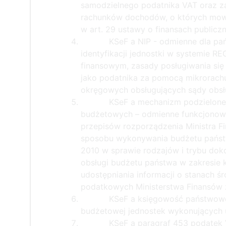
samodzielnego podatnika VAT oraz 
rachunków dochodów, o których mowa
w art. 29 ustawy o finansach public
KSeF a NIP - odmienne dla p
identyfikacji jednostki w systemie 
finansowym, zasady posługiwania się
jako podatnika za pomocą mikrorach
okręgowych obsługujących sądy obsł
KSeF a mechanizm podzielonej 
budżetowych – odmienne funkcjonow
przepisów rozporządzenia Ministra F
sposobu wykonywania budżetu państw
2010 w sprawie rodzajów i trybu do
obsługi budżetu państwa w zakresie 
udostępniania informacji o stanach ś
podatkowych Ministerstwa Finansów z
KSeF a księgowość państwowej
budżetowej jednostek wykonujących u
KSeF a paragraf 453 podatek