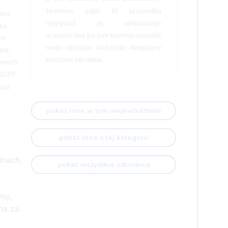
terminem zajęć. W przypadku
stwa
rezygnacji ze zgłoszonego
ka,
uczestnictwa po tym terminie ośrodek
tw
może obciążyć instytucje delegujące
tek
kosztami szkolenia.
innych
 LGPP
acji
pokaż inne w tym województwie
pokaż inne z tej kategorii
inach,
pokaż wszystkie szkolenia
ny,
na za