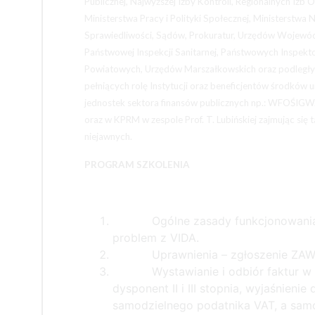
Publicznej, Najwyższej Izby Kontroli, Regionalnych Izb
Ministerstwa Pracy i Polityki Społecznej, Ministerstwa
Sprawiedliwości, Sądów, Prokuratur, Urzędów Wojewódzk
Państwowej Inspekcji Sanitarnej, Państwowych Inspekt
Powiatowych, Urzędów Marszałkowskich oraz podległych
pełniących rolę Instytucji oraz beneficjentów środków
jednostek sektora finansów publicznych np.: WFOŚIGW
oraz w KPRM w zespole Prof. T. Lubińskiej zajmując si
niejawnych.
PROGRAM SZKOLENIA
Ogólne zasady funkcjonowania 
problem z VIDA.
Uprawnienia – zgłoszenie ZAW
Wystawianie i odbiór faktur 
dysponent II i III stopnia, wyjaśnie
samodzielnego podatnika VAT, a sam