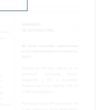
dłowej
o
WARUNKI
UCZESTNICTWA
dnostek
ty z
W cenie materiały szkoleniowe
oraz zaświadczenie przesyłane na
maila.
Płatność za szkolenia odbywa się na
w
podstawie otrzymanej faktury.
i
Zwolnienie z VAT w przypadku
y
finansowania w co najmniej 70% ze
ch
środków publicznych.
tor
go
Rezygnacji można dokonać mailem do
istracji
2 dni roboczych przed planowanym