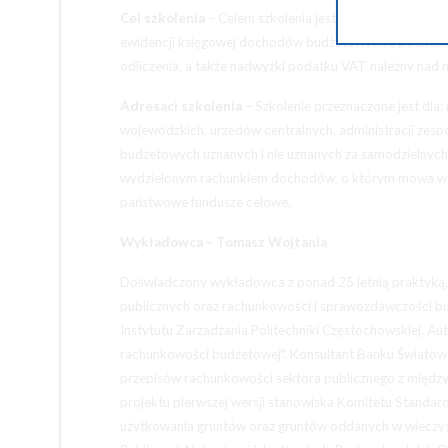
Cel szkolenia
– Celem szkolenia jest podniesienie kwa
ewidencji księgowej dochodów budżetowych z podatki
odliczenia, a także nadwyżki podatku VAT należny na
Adresaci szkolenia
– Szkolenie przeznaczone jest dla:
wojewódzkich, urzędów centralnych, administracji zesp
budżetowych uznanych i nie uznanych za samodzielny
wydzielonym rachunkiem dochodów, o którym mowa w a
państwowe fundusze celowe.
Wykładowca
– Tomasz Wojtania
Doświadczony wykładowca z ponad 25 letnią praktyką, s
publicznych oraz rachunkowości i sprawozdawczości 
Instytutu Zarządzania Politechniki Częstochowskiej. Au
rachunkowości budżetowej". Konsultant Banku Światow
przepisów rachunkowości sektora publicznego z międz
projektu pierwszej wersji stanowiska Komitetu Standar
użytkowania gruntów oraz gruntów oddanych w wieczyst