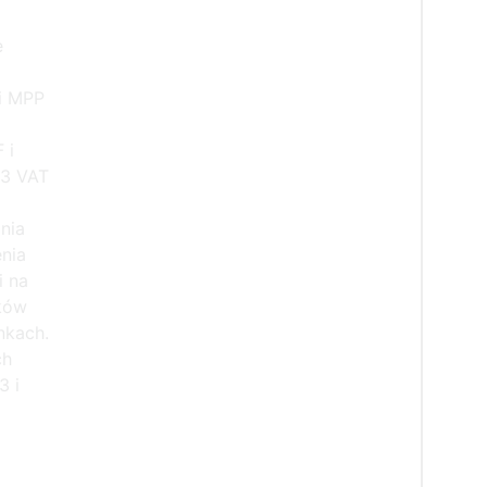
e
i MPP
 i
53 VAT
nia
nia
i na
ków
nkach.
ch
3 i