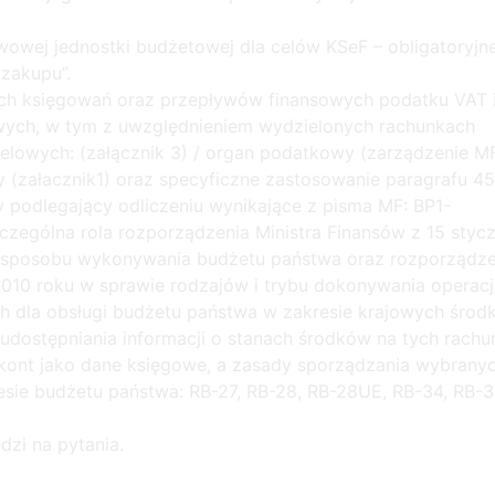
wowej jednostki budżetowej dla celów KSeF – obligatoryjn
zakupu”.
ch księgowań oraz przepływów finansowych podatku VAT 
ych, w tym z uwzględnieniem wydzielonych rachunkach
lowych: (załącznik 3) / organ podatkowy (zarządzenie MF
y (załacznik1) oraz specyficzne zastosowanie paragrafu 4
 podlegający odliczeniu wynikające z pisma MF: BP1-
zególna rola rozporządzenia Ministra Finansów z 15 stycz
 sposobu wykonywania budżetu państwa oraz rozporządze
2010 roku w sprawie rodzajów i trybu dokonywania operacj
dla obsługi budżetu państwa w zakresie krajowych środ
udostępniania informacji o stanach środków na tych rachu
 kont jako dane księgowe, a zasady sporządzania wybrany
ie budżetu państwa: RB-27, RB-28, RB-28UE, RB-34, RB-3
dzi na pytania.