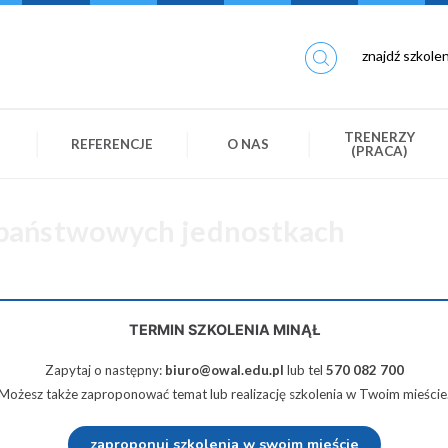
TRENERZY
REFERENCJE
O NAS
(PRACA)
 państwowych jednostkach
TERMIN SZKOLENIA MINĄŁ
490 zł netto
Zapytaj o następny:
biuro@owal.edu.pl
lub tel
570 082 700
Możesz także zaproponować temat lub realizację szkolenia w Twoim mieście
Udostępnij na Twiterze
Wyślij na e-mail
zaproponuj szkolenia w swoim mieście