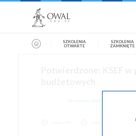
»
» OWAL.EDU.PL
Szkolenia otwarte
SZKOLENIA
SZKOLENIA
OTWARTE
ZAMKNIĘTE
Potwierdzone: KSEF w
budżetowych
07 stycznia 2026 09:00-13:00
Pobierz PDF
Udostępnij na Facebooku