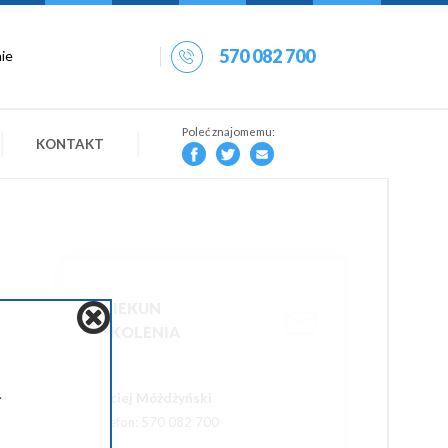
570 082 700
Poleć znajomemu:
KONTAKT
OPIEKUN
SZKOLENIA
.
Maciej Móżdżyński
Telefon: 570 082 700