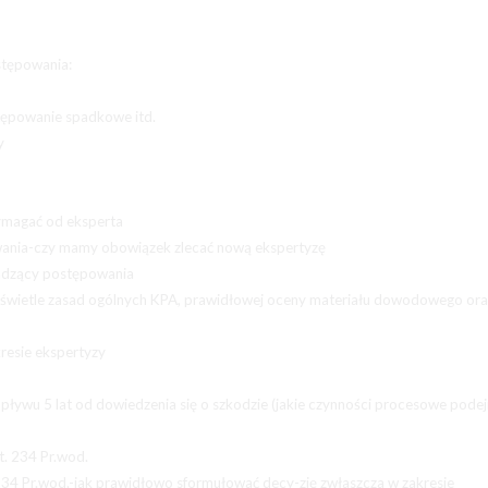
stępowania:
ępowanie spadkowe itd.
y
ymagać od eksperta
ania-czy mamy obowiązek zlecać nową ekspertyzę
wadzący postępowania
świetle zasad ogólnych KPA, prawidłowej oceny materiału dowodowego oraz
resie ekspertyzy
upływu 5 lat od dowiedzenia się o szkodzie (jakie czynności procesowe pod
t. 234 Pr.wod.
. 234 Pr.wod.-jak prawidłowo sformułować decy-zję zwłaszcza w zakresie