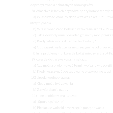
doprecyzowania nakazanych obowiązków
8) Właściwość innych organów i spory kompetencyjne:
a) Właściwość Wód Polskich w zakresie art. 191 Pr.wo
utrzymywania.
b) Właściwość Wód Polskich w zakresie art. 206 Pr.w
c) Jakie dowody musi posiadać gmina by móc przekaz
d) Kiedy właściwy jest nadzór budowlany?
e) Obowiązek wyłączenia się przez gminę od prowadz
f) Inne problemy-np. kwestia kolizji miedzy art. 234 P
9) Kwestie dot. niewykonania nakazu:
a) Czy można prolongować termin wpisany w decyzji?
b) Kiedy wszczynać postępowanie egzekucyjne w admin
10) Ugoda wodnoprawna:
a) Kiedy może być zawarta
b) Zatwierdzanie ugody
11) Inne problemy praktyczne:
a) „Spory sąsiedzkie”
b) Pieniackie wnioski o wszczęcie postępowania