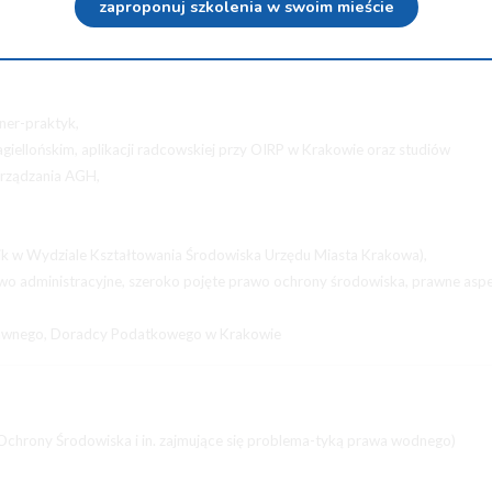
zaproponuj szkolenia w swoim mieście
 Twiterze
Wyślij na e-mail
ner-praktyk,
giellońskim, aplikacji radcowskiej przy OIRP w Krakowie oraz studiów
rządzania AGH,
k w Wydziale Kształtowania Środowiska Urzędu Miasta Krakowa),
prawo administracyjne, szeroko pojęte prawo ochrony środowiska, prawne asp
Prawnego, Doradcy Podatkowego w Krakowie
Ochrony Środowiska i in. zajmujące się problema-tyką prawa wodnego)