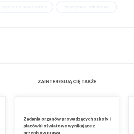
zapisz do newslettera
zaproponuj szkolenie
ZAINTERESUJĄ CIĘ TAKŻE
Zadania organów prowadzących szkoły i
placówki oświatowe wynikające z
przepisów prawa