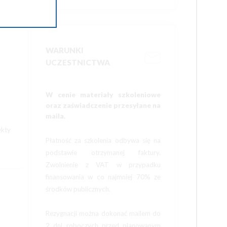
WARUNKI
UCZESTNICTWA
W cenie materiały szkoleniowe
oraz zaświadczenie przesyłane na
maila.
ekty
Płatność za szkolenia odbywa się na
podstawie otrzymanej faktury.
Zwolnienie z VAT w przypadku
finansowania w co najmniej 70% ze
środków publicznych.
Rezygnacji można dokonać mailem do
2 dni roboczych przed planowanym