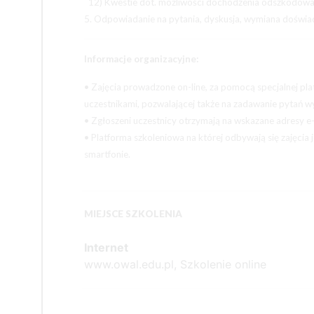
12) Kwestie dot. możliwości dochodzenia odszkodow
5. Odpowiadanie na pytania, dyskusja, wymiana 
Informacje organizacyjne:
• Zajęcia prowadzone on-line, za pomocą specjalnej p
uczestnikami, pozwalającej także na zadawanie pytań
• Zgłoszeni uczestnicy otrzymają na wskazane adresy e-
• Platforma szkoleniowa na której odbywają się zajęcia
smartfonie.
MIEJSCE SZKOLENIA
Internet
www.owal.edu.pl, Szkolenie online