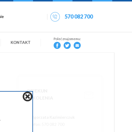
570 082 700
Poleć znajomemu:
KONTAKT
OPIEKUN
SZKOLENIA
Małgorzata Kazimierczuk
.
Telefon: 570 082 700