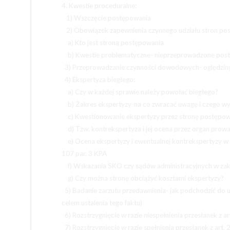
4. Kwestie proceduralne:
1) Wszczęcie postępowania
2) Obowiązek zapewnienia czynnego udziału stron po
a) Kto jest stroną postępowania
b) Kwestie problematyczne- nieprzeprowadzone post
3) Przeprowadzanie czynności dowodowych- oględzin
4) Ekspertyza biegłego:
a) Czy w każdej sprawie należy powołać biegłego?
b) Zakres ekspertyzy-na co zwracać uwagę i czego w
c) Kwestionowanie ekspertyzy przez stronę postępow
d) Tzw. kontrekspertyza i jej ocena przez organ pro
e) Ocena ekspertyzy i ewentualnej kontrekspertyzy w 
107 par. 3 KPA
f) Wskazania SKO czy sądów administracyjnych w zak
g) Czy można stronę obciążyć kosztami ekspertyzy?
5) Badanie zarzutu przedawnienia- jak podchodzić do 
celem ustalenia tego faktu)
6) Rozstrzygnięcie w razie niespełnienia przesłanek z ar
7) Rozstrzygnięcie w razie spełnienia przesłanek z art