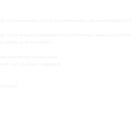
d.- w tym wskazanie, co to są urządzenia wodne i zakresu obowiązków ich
od. -w tym wskazanie obowiązków dot. utrzymywania melioracji wodnych
ać sprawę do Wód Polskich?
enia konkretnego postępowania
r.wod. a art. 26 ustawy o odpadach,
istracji?