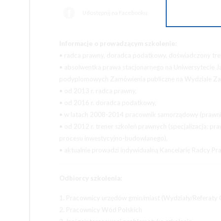
Udostępnij na Facebooku
Udostępnij na
Informacje o prowadzącym szkolenie:
• radca prawny, doradca podatkowy, doświadczony tre
• absolwentka prawa stacjonarnego na Uniwersytecie Ja
podyplomowych Zamówienia publiczne na Wydziale Za
• od 2013 r. radca prawny,
• od 2016 r. doradca podatkowy,
• w latach 2008-2014 pracownik samorządowy (prawni
• od 2012 r. trener szkoleń prawnych (specjalizacja: 
procesu inwestycyjno-budowlanego),
• aktualnie prowadzi indywidualną Kancelarię Radcy 
Odbiorcy szkolenia:
1. Pracownicy urzędów gmin/miast (Wydziały/Referaty 
2. Pracownicy Wód Polskich