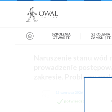
»
» OWAL.EDU.PL
Szkolenia otwarte
SZKOLENIA
SZKOLENIA
OTWARTE
ZAMKNIĘTE
Naruszenie stanu wód n
prowadzenie postępowa
zakresie. Problemy pra
15 czerwca 2026 09:00-12:30
potwierdzone