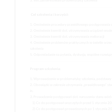
3. Inni zainteresowani problematyką szkolenia
Cel szkolenia i korzyści:
1. Omówienie procedury prawidłowego postępowania w 
2. Omówienie kwestii dot. utrzymywania urządzeń wod
3. Omówienie kwestii dot. utrzymywania melioracji
4. Omówienie problemów praktycznych w świetle orzecz
szkolenia
5. Odpowiadanie na pytania, dyskusja, wspólne rozwi
Program szkolenia:
1. Wprowadzenie w problematykę szkolenia, podstawy
2. Obowiązki w zakresie utrzymania „prawidłowego” st
in.
3. Prowadzenie postępowań dot. naruszenia stanu wód n
1) Co do postępowań wszczętych przed 1 stycznia 20
2) Co do postępowań prowadzonych po 1 stycznia 20