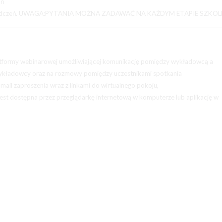
ań
doświadczeń. UWAGA:PYTANIA MOŻNA ZADAWAĆ NA KAŻDYM ETAPIE SZKOL
latformy webinarowej umożliwiającej komunikację pomiędzy wykładowcą a
 wykładowcy oraz na rozmowy pomiędzy uczestnikami spotkania
mail zaproszenia wraz z linkami do wirtualnego pokoju,
 jest dostępna przez przeglądarkę internetową w komputerze lub aplikację w