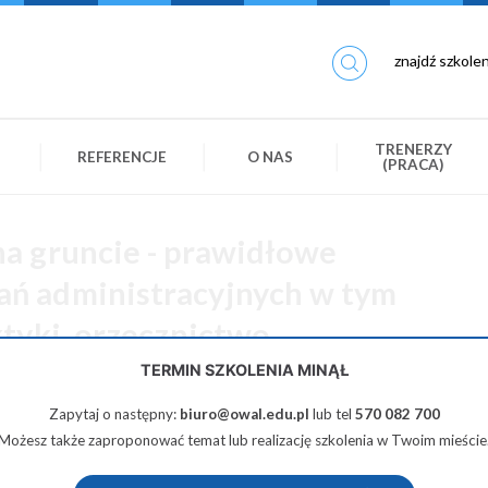
TRENERZY
REFERENCJE
O NAS
(PRACA)
a gruncie - prawidłowe
ń administracyjnych w tym
ktyki, orzecznictwo
TERMIN SZKOLENIA MINĄŁ
380 zł netto
Zapytaj o następny:
biuro@owal.edu.pl
lub tel
570 082 700
Możesz także zaproponować temat lub realizację szkolenia w Twoim mieście