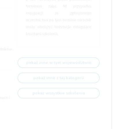
terminem zajęć. W przypadku
rezygnacji ze zgłoszonego
uczestnictwa po tym terminie ośrodek
może obciążyć instytucje delegujące
kosztami szkolenia.
stników
pokaż inne w tym województwie
pokaż inne z tej kategorii
pokaż wszystkie szkolenia
nych i