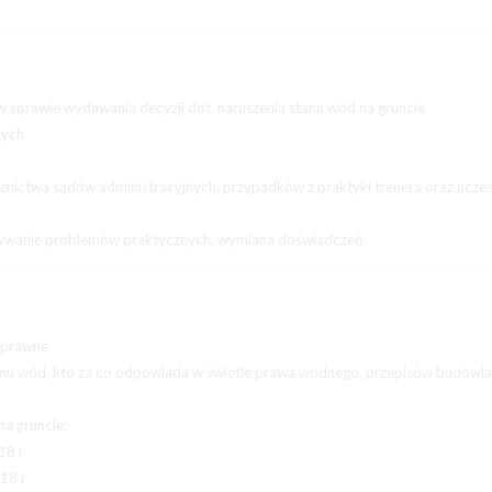
sprawie wydawania decyzji dot. naruszenia stanu wód na gruncie
nych
nictwa sądów administracyjnych, przypadków z praktyki trenera oraz ucze
ązywanie problemów praktycznych, wymiana doświadczeń
 prawne
anu wód, kto za co odpowiada w świetle prawa wodnego, przepisów budowla
a gruncie:
18 r
18 r