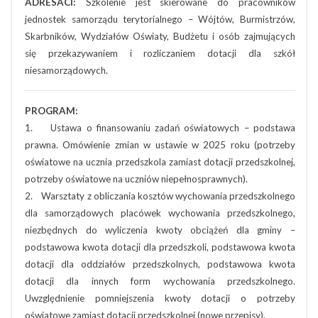
ADRESACI:
Szkolenie jest skierowane do pracowników
jednostek samorządu terytorialnego – Wójtów, Burmistrzów,
Skarbników, Wydziałów Oświaty, Budżetu i osób zajmujących
się przekazywaniem i rozliczaniem dotacji dla szkół
niesamorządowych.
PROGRAM:
1. Ustawa o finansowaniu zadań oświatowych – podstawa
prawna. Omówienie zmian w ustawie w 2025 roku (potrzeby
oświatowe na ucznia przedszkola zamiast dotacji przedszkolnej,
potrzeby oświatowe na uczniów niepełnosprawnych).
2. Warsztaty z obliczania kosztów wychowania przedszkolnego
dla samorządowych placówek wychowania przedszkolnego,
niezbędnych do wyliczenia kwoty obciążeń dla gminy –
podstawowa kwota dotacji dla przedszkoli, podstawowa kwota
dotacji dla oddziałów przedszkolnych, podstawowa kwota
dotacji dla innych form wychowania przedszkolnego.
Uwzględnienie pomniejszenia kwoty dotacji o potrzeby
oświatowe zamiast dotacji przedszkolnej (nowe przepisy).