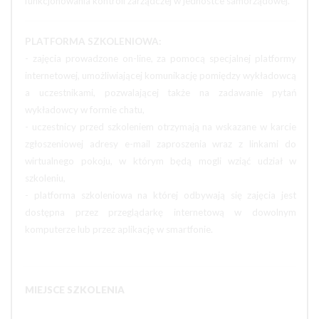
funkcjonowania kontroli zarządczej w jednostce samorządowej.
PLATFORMA SZKOLENIOWA:
- zajęcia prowadzone on-line, za pomocą specjalnej platformy
internetowej, umożliwiającej komunikację pomiędzy wykładowcą
a uczestnikami, pozwalającej także na zadawanie pytań
wykładowcy w formie chatu,
- uczestnicy przed szkoleniem otrzymają na wskazane w karcie
zgłoszeniowej adresy e-mail zaproszenia wraz z linkami do
wirtualnego pokoju, w którym będą mogli wziąć udział w
szkoleniu,
- platforma szkoleniowa na której odbywają się zajęcia jest
dostępna przez przeglądarkę internetową w dowolnym
komputerze lub przez aplikację w smartfonie.
MIEJSCE SZKOLENIA