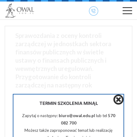
»
» OWAL.EDU.PL
Szkolenia otwarte
Sprawozdania z oceny kontroli
zarządczej w jednostkach sektora
finansów publicznych w świetle
ustawy o finansach publicznych i
wewnętrznych uregulowań.
Przygotowanie do kontroli
zarządczej na następny rok
09 stycznia 2026 09:00-14:00
TERMIN SZKOLENIA MINĄŁ
Zapytaj o następny:
biuro@owal.edu.pl
lub tel
570
310 zł netto
082 700
Możesz także zaproponować temat lub realizację