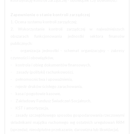
koordynację kontroli zarządczej - obowiązek czy dowolność?
Zapewnienie o stanie kontroli zarządczej
1. Ocena systemu kontroli zarządczej;
2. Wykorzystanie kontroli zarządczej w najważniejszych
obszarach funkcjonowania jednostki sektora finansów
publicznych:
- organizacja jednostki - schemat organizacyjny - zakresy
czynności i obowiązków,
- kontrola i obieg dokumentów finansowych,
- zasady (polityki) rachunkowości,
- pełnomocnictwa i upoważnienia,
- rejestr druków ścisłego zarachowania,
- kasa i pogotowie kasowe,
- Zakładowy Fundusz Świadczeń Socjalnych,
- KŚT i amortyzacja,
- zasady szczegółowego sposobu gospodarowania rzeczowymi
składnikami majątku ruchomego wg ostatnich uregulowań RRM
(sprzedaż, nieodpłatne przekazanie, darowizna lub likwidacja),