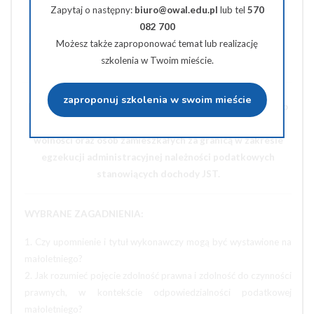
Zapytaj o następny:
biuro@owal.edu.pl
lub tel
570
082 700
Udostępnij na Twiterze
Możesz także zaproponować temat lub realizację
szkolenia w Twoim mieście.
Wyślij na e-mail
zaproponuj szkolenia w swoim mieście
Postępowanie upominawcze i egzekucyjne w stosunku do
osób małoletnich, osób odbywających karę pozbawienia
wolności oraz osób zamieszkałych za granicą
w zakresie
egzekucji administracyjnej należności podatkowych
stanowiących dochody JST.
WYBRANE ZAGADNIENIA:
1. Czy upomnienie i tytuł wykonawczy mogą być wystawione na
małoletniego?
2. Jak rozumieć pojęcie zdolność prawna i zdolność do czynności
prawnych, w kontekście odpowiedzialności podatkowej
małoletniego?