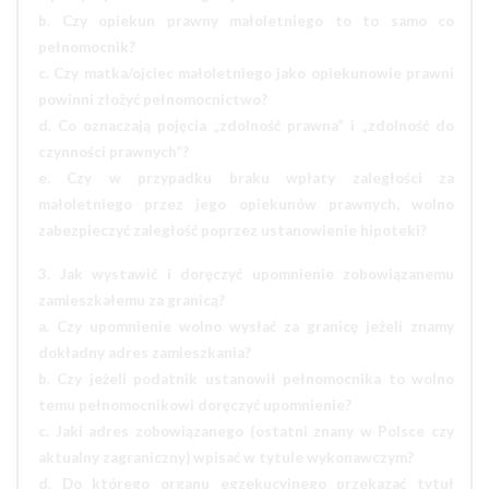
b. Czy opiekun prawny małoletniego to to samo co
pełnomocnik?
c. Czy matka/ojciec małoletniego jako opiekunowie prawni
powinni złożyć pełnomocnictwo?
d. Co oznaczają pojęcia „zdolność prawna” i „zdolność do
czynności prawnych”?
e. Czy w przypadku braku wpłaty zaległości za
małoletniego przez jego opiekunów prawnych, wolno
zabezpieczyć zaległość poprzez ustanowienie hipoteki?
3. Jak wystawić i doręczyć upomnienie zobowiązanemu
zamieszkałemu za granicą?
a. Czy upomnienie wolno wysłać za granicę jeżeli znamy
dokładny adres zamieszkania?
b. Czy jeżeli podatnik ustanowił pełnomocnika to wolno
temu pełnomocnikowi doręczyć upomnienie?
c. Jaki adres zobowiązanego (ostatni znany w Polsce czy
aktualny zagraniczny) wpisać w tytule wykonawczym?
d. Do którego organu egzekucyjnego przekazać tytuł