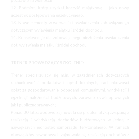
pozbawienia wolności?
12. Podmiot, który uzyskał korzyść majątkową – jako nowy
uczestnik postępowania egzekucyjnego.
13. Nowe elementy w wezwaniu i oświadczeniu zobowiązanego
dotyczącym wyjawienia majątku i źródeł dochodu.
14. Konsekwencje dla zobowiązanego niezłożenia oświadczenia
dot. wyjawienia majątku i źródeł dochodu.
TRENER PROWADZĄCY SZKOLENIE:
Trener specjalizujący się m.in. w zagadnieniach dotyczących
rachunkowości podatków i opłat lokalnych, rachunkowości
opłat za gospodarowanie odpadami komunalnymi, windykacji i
egzekucji należności budżetowych, zarówno cywilnoprawnych
jak i publicznoprawnych;
Ponad 30 lat zawodowo zajmowała się problematyką związaną z
realizacją i windykacją dochodów budżetowych w jednej z
największych jednostek samorządu terytorialnego. W ramach
obowiązków zawodowych zajmowała się realizacją dochodów z