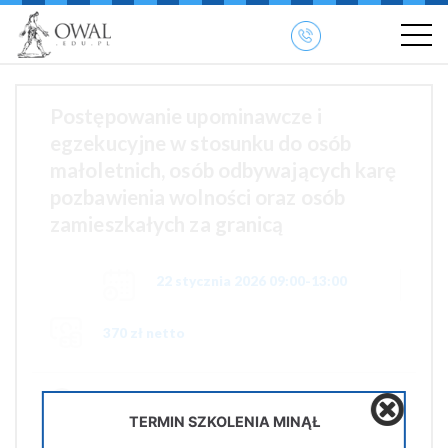
»
» OWAL.EDU.PL
Szkolenia otwarte
Postępowanie upominawcze i
egzekucyjne w stosunku do osób
małoletnich, osób odbywających karę
pozbawienia wolności oraz osób
zamieszkałych za granicą
22 stycznia 2026 09:00-13:00
370 zł netto
Pobierz PDF
TERMIN SZKOLENIA MINĄŁ
Udostępnij na Facebooku