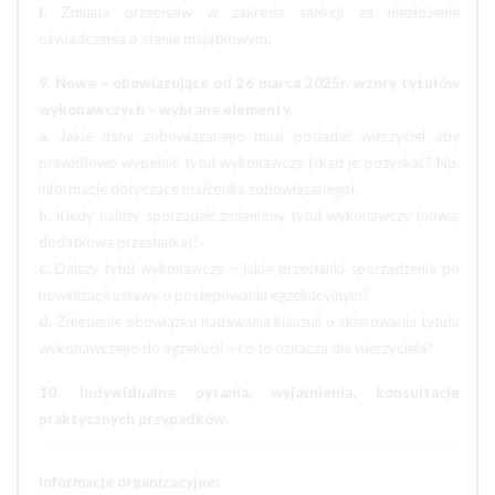
f.
Zmiana przepisów w zakresie sankcji za niezłożenie
oświadczenia o stanie majątkowym.
9. Nowe – obowiązujące od 26 marca 2025r. wzory tytułów
wykonawczych – wybrane elementy.
a. J
akie dane zobowiązanego musi posiadać wierzyciel aby
prawidłowo wypełnić tytuł wykonawczy (skąd je pozyskać? Np.
informacje dotyczące małżonka zobowiązanego).
b.
Kiedy należy sporządzić zmieniony tytuł wykonawczy (nowa,
dodatkowa przesłanka)?
c.
Dalszy tytuł wykonawczy – jakie przesłanki sporządzenia po
nowelizacji ustawy o postępowaniu egzekucyjnym?
d.
Zniesienie obowiązku nadawania klauzuli o skierowaniu tytułu
wykonawczego do egzekucji – co to oznacza dla wierzyciela?
10. Indywidualne pytania, wyjaśnienia, konsultacje
praktycznych przypadków.
Informacje organizacyjne: