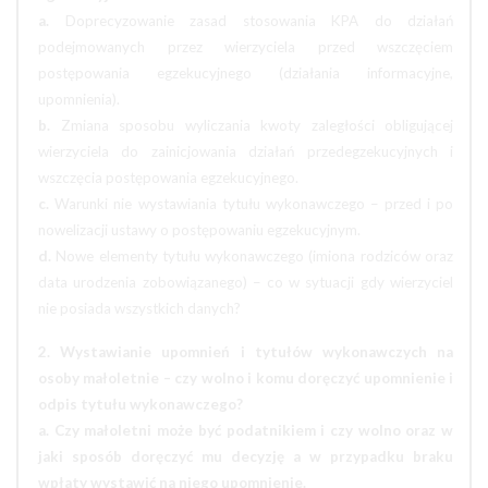
a.
Doprecyzowanie zasad stosowania KPA do działań
podejmowanych przez wierzyciela przed wszczęciem
postępowania egzekucyjnego (działania informacyjne,
upomnienia).
b.
Zmiana sposobu wyliczania kwoty zaległości obligującej
wierzyciela do zainicjowania działań przedegzekucyjnych i
wszczęcia postępowania egzekucyjnego.
c.
Warunki nie wystawiania tytułu wykonawczego – przed i po
nowelizacji ustawy o postępowaniu egzekucyjnym.
d.
Nowe elementy tytułu wykonawczego (imiona rodziców oraz
data urodzenia zobowiązanego) – co w sytuacji gdy wierzyciel
nie posiada wszystkich danych?
2. Wystawianie upomnień i tytułów wykonawczych na
osoby małoletnie – czy wolno i komu doręczyć upomnienie i
odpis tytułu wykonawczego?
a. Czy małoletni może być podatnikiem i czy wolno oraz w
jaki sposób doręczyć mu decyzję a w przypadku braku
wpłaty wystawić na niego upomnienie.