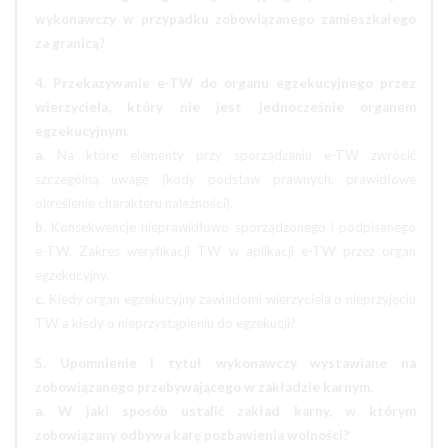
wykonawczy w przypadku zobowiązanego zamieszkałego
za granicą?
4. Przekazywanie e-TW do organu egzekucyjnego przez
wierzyciela, który nie jest jednocześnie organem
egzekucyjnym.
a.
Na które elementy przy sporządzaniu e-TW zwrócić
szczególną uwagę (kody podstaw prawnych, prawidłowe
określenie charakteru należności).
b.
Konsekwencje nieprawidłowo sporządzonego i podpisanego
e-TW. Zakres weryfikacji TW w aplikacji e-TW przez organ
egzekucyjny.
c.
Kiedy organ egzekucyjny zawiadomi wierzyciela o nieprzyjęciu
TW a kiedy o nieprzystąpieniu do egzekucji?
5. Upomnienie i tytuł wykonawczy wystawiane na
zobowiązanego przebywającego w zakładzie karnym.
a. W jaki sposób ustalić zakład karny, w którym
zobowiązany odbywa karę pozbawienia wolności?