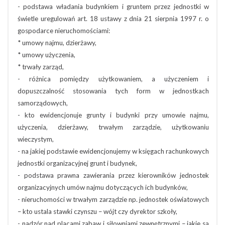
- podstawa władania budynkiem i gruntem przez jednostki w
świetle uregulowań art. 18 ustawy z dnia 21 sierpnia 1997 r. o
gospodarce nieruchomościami:
* umowy najmu, dzierżawy,
* umowy użyczenia,
* trwały zarząd,
- różnica pomiędzy użytkowaniem, a użyczeniem i
dopuszczalność stosowania tych form w jednostkach
samorządowych,
- kto ewidencjonuje grunty i budynki przy umowie najmu,
użyczenia, dzierżawy, trwałym zarządzie, użytkowaniu
wieczystym,
- na jakiej podstawie ewidencjonujemy w księgach rachunkowych
jednostki organizacyjnej grunt i budynek,
- podstawa prawna zawierania przez kierowników jednostek
organizacyjnych umów najmu dotyczących ich budynków,
- nieruchomości w trwałym zarządzie np. jednostek oświatowych
– kto ustala stawki czynszu – wójt czy dyrektor szkoły,
- nadzór nad placami zabaw i siłowniami zewnętrznymi – jakie są