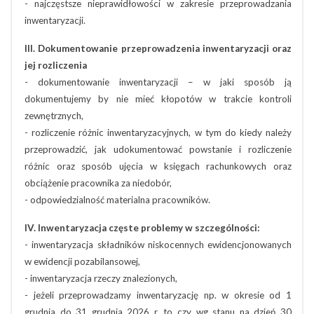
- najczęstsze nieprawidłowości w zakresie przeprowadzania
inwentaryzacji.
III. Dokumentowanie przeprowadzenia inwentaryzacji oraz
jej rozliczenia
- dokumentowanie inwentaryzacji – w jaki sposób ją
dokumentujemy by nie mieć kłopotów w trakcie kontroli
zewnętrznych,
- rozliczenie różnic inwentaryzacyjnych, w tym do kiedy należy
przeprowadzić, jak udokumentować powstanie i rozliczenie
różnic oraz sposób ujęcia w księgach rachunkowych oraz
obciążenie pracownika za niedobór,
- odpowiedzialność materialna pracowników.
IV. Inwentaryzacja częste problemy w szczególności:
- inwentaryzacja składników niskocennych ewidencjonowanych
w ewidencji pozabilansowej,
- inwentaryzacja rzeczy znalezionych,
- jeżeli przeprowadzamy inwentaryzację np. w okresie od 1
grudnia do 31 grudnia 2026 r. to czy wg stanu na dzień 30