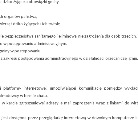
a dziko żyjące a obowiązki gminy.
ych organów państwa,
rząt dziko żyjących i ich zwłok;
 bezpieczeństwa sanitarnego i eliminowa-nie zagrożenia dla osób trzecich.
o w postępowaniu administracyjnym.
 gminy w postępowaniu.
z zakresu postępowania administracyjnego w działalności orzeczniczej gmin.
j platformy internetowej, umożliwiającej komunikację pomiędzy wykła
wykładowcy w formie chatu,
 w karcie zgłoszeniowej adresy e-mail zaproszenia wraz z linkami do wir
ia jest dostępna przez przeglądarkę internetową w dowolnym komputerze l