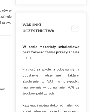
odków w
 zajmuje
i prawa
WARUNKI
UCZESTNICTWA
W cenie materiały szkoleniowe
oraz zaświadczenie przesyłane na
maila.
Płatność za szkolenia odbywa się na
podstawie otrzymanej faktury.
Zwolnienie z VAT w przypadku
finansowania w co najmniej 70% ze
mów
środków publicznych.
Rezygnacji można dokonać mailem do
2 dni roboczych przed planowanym