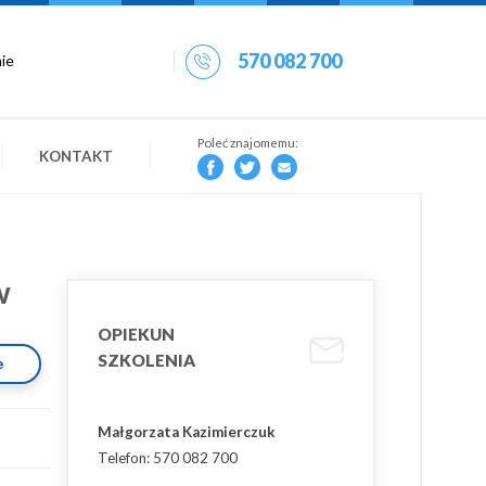
570 082 700
Poleć znajomemu:
KONTAKT
ń
w
OPIEKUN
SZKOLENIA
e
Małgorzata Kazimierczuk
Telefon: 570 082 700