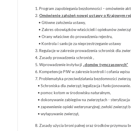
1. Program zapobiegania bezdomności – omówienie ak
2.
Omówienie założeń nowej ustawy o Krajowym re
• Główne założenia ustawy,
• Zakres obowiązków właścicieli i opiekunów zwierząt
• Orany właściwe do prowadzenia rejestru,
• Kontrola i sankcje za nieprzestrzeganie ustawy
3. Regulacje w zakresie prowadzenia schronisk dla zwie
4. Zasady prowadzenia schronisk ,
5. Wprowadzenie instytucji
„domów tymczasowych”
6. Kompetencje PIW w zakresie kontroli i cofania wpisu
7. Problematyka przeciwdziałania bezdomności zwierzą
• Schroniska dla zwierząt; legalizacja i funkcjonowani
• pomoc kotom w środowisku naturalnym,
• dokonywanie zabiegów na zwierzętach - sterylizacja i
• zapewnienie opieki weterynaryjnej; zwłoki zwierząt
• wyłapywanie zwierząt,
8. Zasady użycia broni palnej oraz środków przymusu b