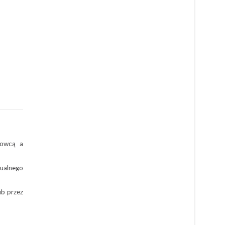
dowcą a
tualnego
ub przez