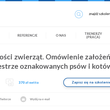
TRENERZY
REFERENCJE
O NAS
(PRACA)
ści zwierząt. Omówienie założe
estrze oznakowanych psów i kotó
Zapisz się na szkoleni
370 zł netto
 Twiterze
Wyślij na e-mail