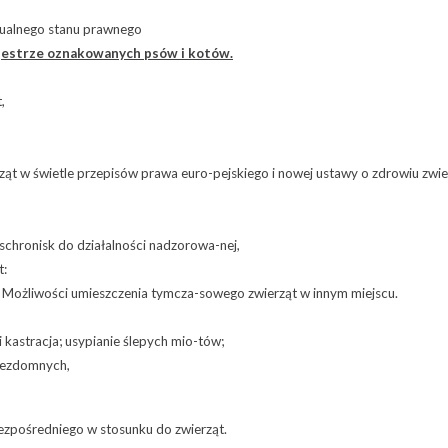
tualnego stanu prawnego
jestrze oznakowanych psów i kotów.
,
rząt w świetle przepisów prawa euro-pejskiego i nowej ustawy o zdrowiu zwie
 schronisk do działalności nadzorowa-nej,
t:
e. Możliwości umieszczenia tymcza-sowego zwierząt w innym miejscu.
 kastracja; usypianie ślepych mio-tów;
 bezdomnych,
ezpośredniego w stosunku do zwierząt.