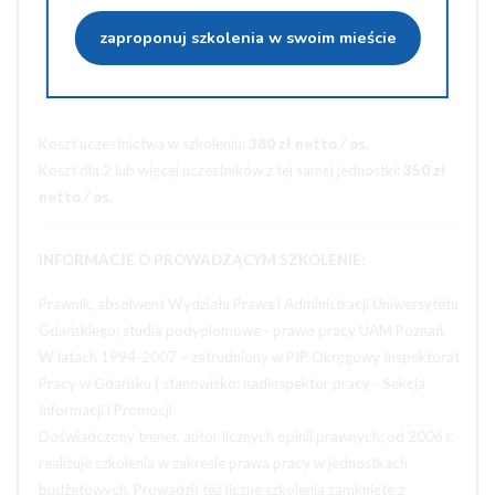
Udostępnij na Twiterze
zaproponuj szkolenia w swoim mieście
Wyślij na e-mail
Koszt uczestnictwa w szkoleniu:
380 zł netto / os.
Koszt dla 2 lub więcej uczestników z tej samej jednostki:
350 zł
netto / os.
INFORMACJE O PROWADZĄCYM SZKOLENIE:
Prawnik, absolwent Wydziału Prawa i Administracji Uniwersytetu
Gdańskiego; studia podyplomowe - prawo pracy UAM Poznań.
W latach 1994-2007 – zatrudniony w PIP Okręgowy Inspektorat
Pracy w Gdańsku ( stanowisko: nadinspektor pracy - Sekcja
Informacji i Promocji
Doświadczony trener, autor licznych opinii prawnych; od 2006 r.
realizuje szkolenia w zakresie prawa pracy w jednostkach
budżetowych. Prowadził też liczne szkolenia zamknięte z