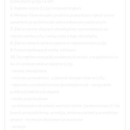
publicznych (j.s.f.p.) w BIP.
5.
Rejestry umów (j.s.f.p.) w innych krajach.
6.
Minister Finansów jako podmiot prowadzący rejestr umów
zawartych przez jednostki sektora finansów publicznych.
7.
Zakres umów objętych obowiązkiem wprowadzania do
rejestru umów j.s.f.p. i wyłączenia z tego obowiązku.
8.
Zakres danych umieszczanych w rejestrze umów j.s.f.p.
9.
Forma zawieranych umów, a faktury.
10.
Szczególne przypadki zawieranych umów , a wątpliwości co
do ich umieszczania w rejestrze j.s.f.p.
- umowy nieodpłatne,
- ochrona prywatności , a jawność wynagrodzeń w j.s.f.p.
- tajemnica przedsiębiorstwa (przedsiębiorcy) – wyłączenie
publikacji niektórych danych
- umów przychodowe
- problematyka określenia wartości umów „bezterminowych” lub
innych przypadków np. prowizja, zmienna wartość parametrów
umowy – kryterium ilościowe lub kwotowe
- dotacje