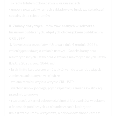
- składki tytułem członkostwa w organizacjach
- umowy pożyczki w ramach zakładowego funduszu świadczeń
socjalnych , a rejestr umów
II. Zmiany dotyczące umów zawieranych w sektorze
finansów publicznych, objętych obowiązkiem publikacji w
CRU JSFP
1.
Nowelizacja przepisów - Ustawa z dnia 4 grudnia 2025 r.
zmieniająca ustawę o zmianie ustawy - Kodeks karny oraz
niektórych innych ustaw oraz o zmianie niektórych innych ustaw
(Dz.U. z 2025 r. poz. 1844) m.in:
- brak limitu kwotowego umów , których dotyczy obowiązek
zamieszczania danych w rejestrze
- zmiana terminu wejścia w życie CRU JSFP
- wartość umów podlegających rejestracji i zmiana kwalifikacji
przedmiotu umowy
- rezygnacja z karnej odpowiedzialności kierowników w ustawie
o finansach publicznych za nieumieszczanie lub błędne
umieszczanie umów w rejestrze, a odpowiedzialność karna z