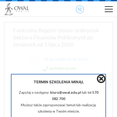
»
» OWAL.EDU.PL
Szkolenia otwarte
Centralny Rejestr Umów Jednostek
Sektora Finansów Publicznych po
zmianach od 1 lipca 2026
20 lipca 2026 10:00-13:30
potwierdzone
380 zł netto
TERMIN SZKOLENIA MINĄŁ
Zapytaj o następny:
biuro@owal.edu.pl
lub tel
570
082 700
Pobierz PDF
Możesz także zaproponować temat lub realizację
Udostępnij na Facebooku
szkolenia w Twoim mieście.