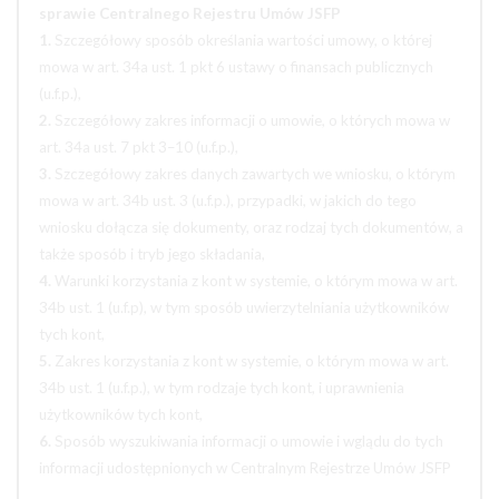
sprawie Centralnego Rejestru Umów JSFP
1.
Szczegółowy sposób określania wartości umowy, o której
mowa w art. 34a ust. 1 pkt 6 ustawy o finansach publicznych
(u.f.p.),
2.
Szczegółowy zakres informacji o umowie, o których mowa w
art. 34a ust. 7 pkt 3–10 (u.f.p.),
3.
Szczegółowy zakres danych zawartych we wniosku, o którym
mowa w art. 34b ust. 3 (u.f.p.), przypadki, w jakich do tego
wniosku dołącza się dokumenty, oraz rodzaj tych dokumentów, a
także sposób i tryb jego składania,
4.
Warunki korzystania z kont w systemie, o którym mowa w art.
34b ust. 1 (u.f.p), w tym sposób uwierzytelniania użytkowników
tych kont,
5.
Zakres korzystania z kont w systemie, o którym mowa w art.
34b ust. 1 (u.f.p.), w tym rodzaje tych kont, i uprawnienia
użytkowników tych kont,
6.
Sposób wyszukiwania informacji o umowie i wglądu do tych
informacji udostępnionych w Centralnym Rejestrze Umów JSFP