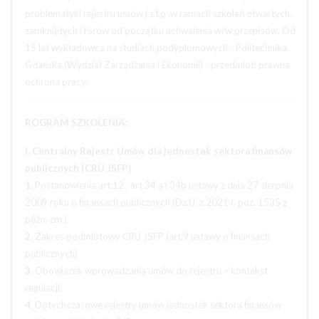
problematyki rejestru umów j.s.f.p .w ramach szkoleń otwartych,
zamkniętych i forów od początku uchwalenia w/w przepisów. Od
15 lat wykładowca na studiach podyplomowych - Politechnika
Gdańska (Wydział Zarządzania i Ekonomii) - przedmiot: prawna
ochrona pracy.
ROGRAM SZKOLENIA:
I. Centralny Rejestr Umów dla jednostek sektora finansów
publicznych (CRU JSFP)
1.
Postanowienia art.12 , art.34 a i 34b ustawy z dnia 27 sierpnia
2009 roku o finansach publicznych (Dz.U. z 2021 r. poz. 1535 z
późn. zm.)
2.
Zakres podmiotowy CRU JSFP (art.9 ustawy o finansach
publicznych)
3.
Obowiązek wprowadzania umów do rejestru – kontekst
regulacji.
4.
Dotychczasowe rejestry umów jednostek sektora finansów