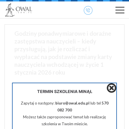
»
» OWAL.EDU.PL
Szkolenia otwarte
Godziny ponadwymiarowe i doraźne
zastępstwa nauczycieli – kiedy
przysługują, jak je rozliczać i
wypłacać na podstawie zmiany karty
nauczyciela wchodzącej w życie 1
stycznia 2026 roku
27 stycznia 2026 10:00-13:30
TERMIN SZKOLENIA MINĄŁ
Zapytaj o następny:
biuro@owal.edu.pl
lub tel
570
370 zł netto
082 700
Możesz także zaproponować temat lub realizację
Udostępnij na Facebooku
szkolenia w Twoim mieście.