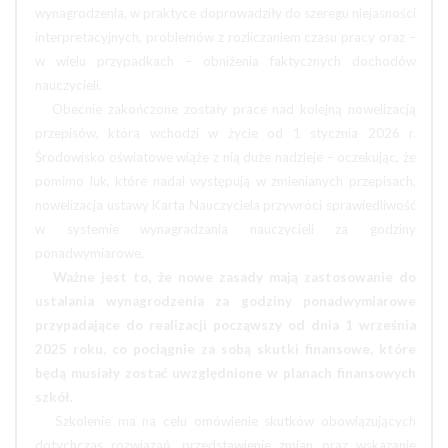
wynagrodzenia, w praktyce doprowadziły do szeregu niejasności
interpretacyjnych, problemów z rozliczaniem czasu pracy oraz –
w wielu przypadkach – obniżenia faktycznych dochodów
nauczycieli.
Obecnie zakończone zostały prace nad kolejną nowelizacją
przepisów, która wchodzi w życie od 1 stycznia 2026 r.
Środowisko oświatowe wiąże z nią duże nadzieje – oczekując, że
pomimo luk, które nadal występują w zmienianych przepisach,
nowelizacja ustawy Karta Nauczyciela przywróci sprawiedliwość
w systemie wynagradzania nauczycieli za godziny
ponadwymiarowe.
Ważne jest to, że nowe zasady mają zastosowanie do
ustalania wynagrodzenia za godziny ponadwymiarowe
przypadające do realizacji począwszy od dnia 1 września
2025 roku, co pociągnie za sobą skutki finansowe, które
będą musiały zostać uwzględnione w planach finansowych
szkół.
Szkolenie ma na celu omówienie skutków obowiązujących
dotychczas rozwiązań, przedstawienie zmian oraz wskazanie