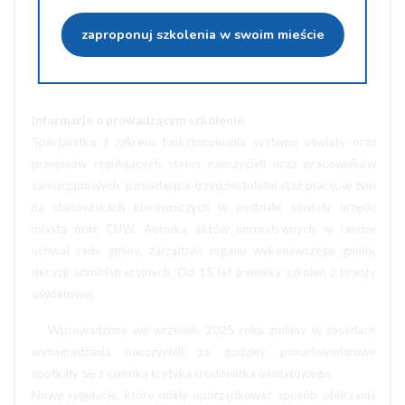
Udostępnij na Twiterze
zaproponuj szkolenia w swoim mieście
Wyślij na e-mail
Informacje o prowadzącym szkolenie:
Specjalistka z zakresu funkcjonowania systemu oświaty oraz
przepisów regulujących status nauczycieli oraz pracowników
samorządowych, posiadająca trzydziestoletni staż pracy, w tym
na stanowiskach kierowniczych w wydziale oświaty urzędu
miasta oraz CUW. Autorka aktów normatywnych w randze
uchwał rady gminy, zarządzeń organu wykonawczego gminy,
decyzji administracyjnych. Od 15 lat trenerka szkoleń z branży
oświatowej.
Wprowadzone we wrześniu 2025 roku zmiany w zasadach
wynagradzania nauczycieli za godziny ponadwymiarowe
spotkały się z szeroką krytyką środowiska oświatowego.
Nowe regulacje, które miały uporządkować sposób obliczania