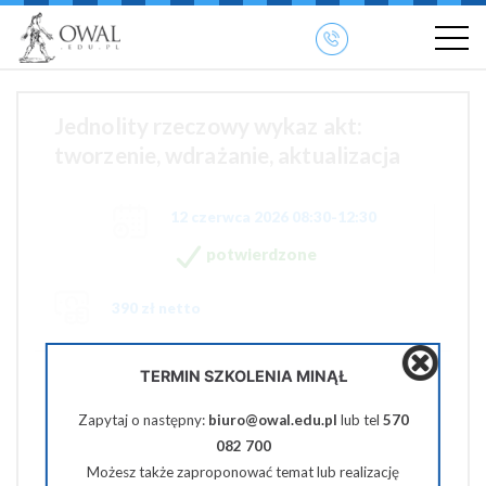
»
» OWAL.EDU.PL
Szkolenia otwarte
Jednolity rzeczowy wykaz akt:
tworzenie, wdrażanie, aktualizacja
12 czerwca 2026 08:30-12:30
potwierdzone
390 zł netto
TERMIN SZKOLENIA MINĄŁ
Pobierz PDF
Zapytaj o następny:
biuro@owal.edu.pl
lub tel
570
Udostępnij na Facebooku
082 700
Możesz także zaproponować temat lub realizację
Udostępnij na Twiterze