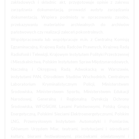
zakładowych i składnic akt, przygotowuje opinie z zakresu
zarządzania dokumentacją, prowadzi audyty zarządzania
dokumentacją. Wspiera podmioty w opracowaniu zasobu,
przekazywaniu materiałów archiwalnych do archiwów
państwowych czy realizacji zaleceń pokontrolnych.
Współpracowała lub współpracuje m.in. z Centralną Komisją
Egzaminacyjną, Krajową Radą Radców Prawnych, Krajową Radą
Radiofonii i Telewizji, Krajowym Instytutem Polityki Przestrzennej
i Mieszkalnictwa, Polskim Instytutem Spraw Międzynarodowych,
Naczelną i Okręgową Radą Adwokacką w Warszawie,
instytutami PAN, Ośrodkiem Studiów Wschodnich, Centralnym
Laboratorium Kryminalistycznym Policji, Ministerstwem
Środowiska, Ministerstwem Sportu, Ministerstwem Edukacji
Narodowej, Generalną i Regionalną Dyrekcją Ochrony
Środowiska, WFOŚiGW, Lasami Państwowymi, Polską Grupą
Energetyczną, Polskimi Sieciami Elektroenergetycznymi, Polskim
LNG, Przemysłowym Instytutem Automatyki i Pomiarów,
Głównym Urzędem Miar, teatrami, instytucjami i ośrodkami
kultury, biurami festiwalowymi, placówkami oświatowymi i