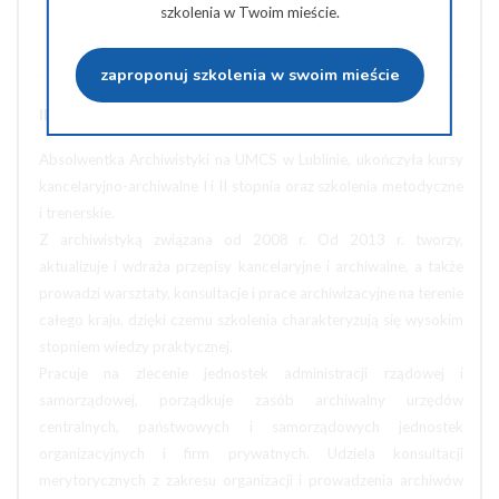
szkolenia w Twoim mieście.
Wyślij na e-mail
zaproponuj szkolenia w swoim mieście
INFORMACJE O PROWADZĄCYM SZKOLENIE:
Absolwentka Archiwistyki na UMCS w Lublinie, ukończyła kursy
kancelaryjno-archiwalne I i II stopnia oraz szkolenia metodyczne
i trenerskie.
Z archiwistyką związana od 2008 r. Od 2013 r. tworzy,
aktualizuje i wdraża przepisy kancelaryjne i archiwalne, a także
prowadzi warsztaty, konsultacje i prace archiwizacyjne na terenie
całego kraju, dzięki czemu szkolenia charakteryzują się wysokim
stopniem wiedzy praktycznej.
Pracuje na zlecenie jednostek administracji rządowej i
samorządowej, porządkuje zasób archiwalny urzędów
centralnych, państwowych i samorządowych jednostek
organizacyjnych i firm prywatnych. Udziela konsultacji
merytorycznych z zakresu organizacji i prowadzenia archiwów