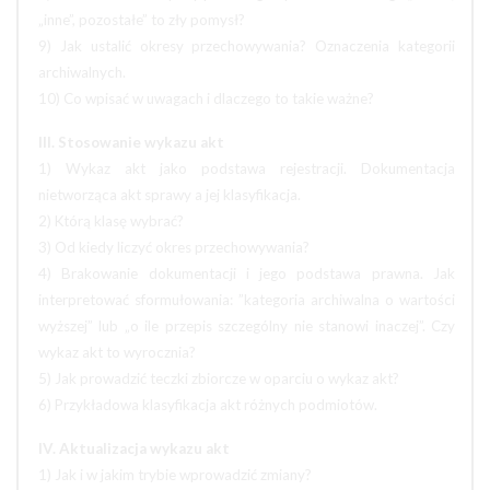
„inne”, pozostałe” to zły pomysł?
9) Jak ustalić okresy przechowywania? Oznaczenia kategorii
archiwalnych.
10) Co wpisać w uwagach i dlaczego to takie ważne?
III. Stosowanie wykazu akt
1) Wykaz akt jako podstawa rejestracji. Dokumentacja
nietworząca akt sprawy a jej klasyfikacja.
2) Którą klasę wybrać?
3) Od kiedy liczyć okres przechowywania?
4) Brakowanie dokumentacji i jego podstawa prawna. Jak
interpretować sformułowania: ”kategoria archiwalna o wartości
wyższej” lub „o ile przepis szczególny nie stanowi inaczej”. Czy
wykaz akt to wyrocznia?
5) Jak prowadzić teczki zbiorcze w oparciu o wykaz akt?
6) Przykładowa klasyfikacja akt różnych podmiotów.
IV. Aktualizacja wykazu akt
1) Jak i w jakim trybie wprowadzić zmiany?