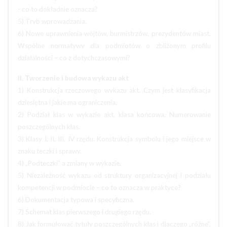
- co to dokładnie oznacza?
5) Tryb wprowadzania.
6) Nowe uprawnienia wójtów, burmistrzów, prezydentów miast.
Wspólne normatywy dla podmiotów o zbliżonym profilu
działalności – co z dotychczasowymi?
II. Tworzenie i budowa wykazu akt
1) Konstrukcja rzeczowego wykazu akt. Czym jest klasyfikacja
dziesiętna i jakie ma ograniczenia.
2) Podział klas w wykazie akt, klasa końcowa. Numerowanie
poszczególnych klas.
3) Klasy I, II, III, IV rzędu. Konstrukcja symbolu i jego miejsce w
znaku teczki i sprawy.
4) „Podteczki” a zmiany w wykazie.
5) Niezależność wykazu od struktury organizacyjnej i podziału
kompetencji w podmiocie – co to oznacza w praktyce?
6) Dokumentacja typowa i specyficzna.
7) Schemat klas pierwszego i drugiego rzędu.
8) Jak formułować tytuły poszczególnych klas i dlaczego „różne”,