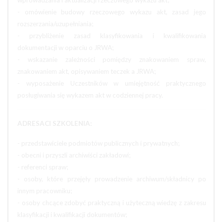
wprowadzania i aktualizacji rzeczowego wykazu akt;
- omówienie budowy rzeczowego wykazu akt, zasad jego
rozszerzania/uzupełniania;
- przybliżenie zasad klasyfikowania i kwalifikowania
dokumentacji w oparciu o JRWA;
- wskazanie zależności pomiędzy znakowaniem spraw,
znakowaniem akt, opisywaniem teczek a JRWA;
- wyposażenie Uczestników w umiejętność praktycznego
posługiwania się wykazem akt w codziennej pracy.
ADRESACI SZKOLENIA:
- przedstawiciele podmiotów publicznych i prywatnych;
- obecni i przyszli archiwiści zakładowi;
- referenci spraw;
- osoby, które przejęły prowadzenie archiwum/składnicy po
innym pracowniku;
- osoby chcące zdobyć praktyczną i użyteczną wiedzę z zakresu
klasyfikacji i kwalifikacji dokumentów;