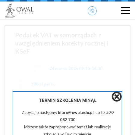
»
» OWAL.EDU.PL
Szkolenia otwarte
Podatek VAT w samorządach z
uwzględnieniem korekty rocznej i
KSeF
24 marca 2026 09:30-14:30
300 zł netto
TERMIN SZKOLENIA MINĄŁ
Pobierz PDF
Zapytaj o następny:
biuro@owal.edu.pl
lub tel
570
Udostępnij na Facebooku
082 700
Możesz także zaproponować temat lub realizację
Udostępnij na Twiterze
szkolenia w Twoim mieście.