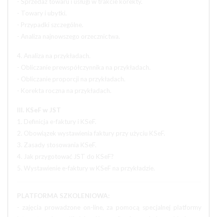
- Sprzedaż towaru i usługi w trakcie korekty.
- Towary i ubytki.
- Przypadki szczególne.
- Analiza najnowszego orzecznictwa.
4. Analiza na przykładach.
- Obliczanie prewspółczynnika na przykładach.
- Obliczanie proporcji na przykładach.
- Korekta roczna na przykładach.
III. KSeF w JST
1. Definicja e-faktury i KSeF.
2. Obowiązek wystawienia faktury przy użyciu KSeF.
3. Zasady stosowania KSeF.
4. Jak przygotować JST do KSeF?
5. Wystawienie e-faktury w KSeF na przykładzie.
PLATFORMA SZKOLENIOWA:
- zajęcia prowadzone on-line, za pomocą specjalnej platformy