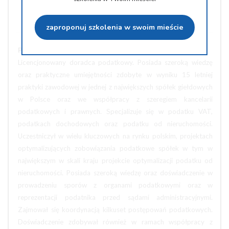
Wyślij na e-mail
zaproponuj szkolenia w swoim mieście
PROWADZĄCY:
Licencjonowany doradca podatkowy. Posiada szeroką wiedzę
oraz praktyczne umiejętności zdobyte w wyniku 15 letniej
praktyki zawodowej w jednej z największych spółek giełdowych
w Polsce oraz we współpracy z szeregiem kancelarii
podatkowych i prawnych. Specjalizuje się w podatku VAT,
podatkach dochodowych oraz podatku od nieruchomości.
Uczestniczył w wielu kluczowych na rynku polskim, projektach
optymalizujących zobowiązania podatkowe spółek w tym w
największym w skali kraju projekcie optymalizacji podatku od
nieruchomości. Posiada szeroką wiedzę oraz doświadczenie w
prowadzeniu sporów z organami podatkowymi oraz w
reprezentacji podatnika przed sądami administracyjnymi.
Zajmował się koordynacją kilkuset postępowań podatkowych.
Doświadczenie zdobywał również w ramach współpracy z