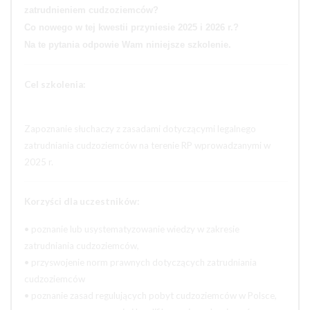
zatrudnieniem cudzoziemców?
Co nowego w tej kwestii przyniesie 2025 i 2026 r.?
Na te pytania odpowie Wam niniejsze szkolenie.
Cel szkolenia:
Zapoznanie słuchaczy z zasadami dotyczącymi legalnego
zatrudniania cudzoziemców na terenie RP wprowadzanymi w
2025 r.
Korzyści dla uczestników:
• poznanie lub usystematyzowanie wiedzy w zakresie
zatrudniania cudzoziemców,
• przyswojenie norm prawnych dotyczących zatrudniania
cudzoziemców
• poznanie zasad regulujących pobyt cudzoziemców w Polsce,