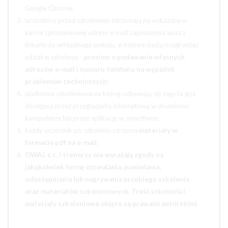
Google Chrome;
uczestnicy przed szkoleniem otrzymają na wskazane w
karcie zgłoszeniowej adresy e-mail zaproszenia wraz z
linkami do wirtualnego pokoju, w którym będą mogli wziąć
udział w szkoleniu -
prosimy o podawanie własnych
adresów e-mail i numeru telefonu na wypadek
problemów technicznych
;
platforma szkoleniowa na której odbywają się zajęcia jest
dostępna przez przeglądarkę internetową w dowolnym
komputerze lub przez aplikację w smartfonie;
każdy uczestnik po szkoleniu otrzyma
materiały w
formacie pdf na e-mail
;
OWAL s.c. i trenerzy nie wyrażają zgody na
jakąkolwiek formę utrwalania, powielania,
udostępniania lub nagrywania przebiegu szkolenia
oraz materiałów szkoleniowych. Treść szkolenia i
materiały szkoleniowe objęte są prawami autorskimi.