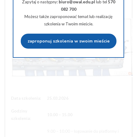
Zapytaj o następny:
biuro@owal.edu.pl
lub tel
570
Wyślij na e-mail
082 700
Możesz także zaproponować temat lub realizację
szkolenia w Twoim mieście.
zaproponuj szkolenia w swoim mieście
Data szkolenia:
25.03.2026
Godziny
10.00 – 15.00
szkolenia:
9.00 – 10.00 – logowanie do platformy i