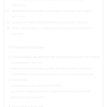
Opolskim,
doświadczony trener
, prowadzący różnego typu zajęcia
od 1995r.,
społecznik, radny Rady Dzielnicy w rodzinnym mieście,
trener zdobywający rewelacyjne recenzje od uczestników
szkoleń.
PROGRAM SZKOLENIA
1. Cudzoziemcy uprawnieni do wykonywania pracy w Polsce
- cudzoziemiec – kto to?
- cudzoziemcy posiadający pełny dostęp do pracy w Polsce
- cudzoziemcy mogący pracować w oparciu o zezwolenie lub
oświadczenie.
- zatrudnienie cudzoziemców a RODO
- czy muszę zawierać umowy na piśmie i w innych językach?
- wymóg umowy o pracę?
2. Zezwolenie na pracę