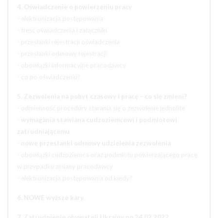
4. Oświadczenie o powierzeniu pracy
- elektronizacja postępowania
- treść oświadczenia i załączniki
- przesłanki rejestracji oświadczenia
- przesłanki odmowy rejestracji
- obowiązki informacyjne pracodawcy
- co po oświadczeniu?
5. Zezwolenia na pobyt czasowy i pracę – co się zmieni?
- odmienność procedury starania się o zezwolenie jednolite
- wymagania stawiana cudzoziemcowi i podmiotowi
zatrudniającemu
- nowe przesłanki odmowy udzielenia zezwolenia
- obowiązki cudzoziemca oraz podmiotu powierzającego pracę
w przypadku zmiany pracodawcy
- elektronizacja postępowania od kiedy?
6. NOWE wyższe kary.
7. Zatrudnienie obywateli Ukrainy po 24.02.2022