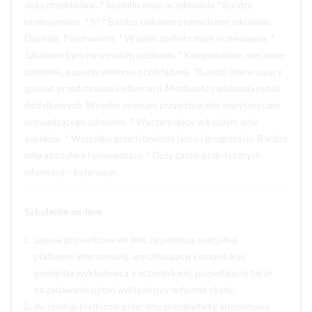
dużo przykładów. * Spełniło moje oczekiwania * Bardzo
profesjonalne. * 5! * Bardzo ciekawie prowadzone szkolenie.
Dziękuję. Pozdrawiam. * W pełni spełniło moje oczekiwania. *
Szkolenie było na wysokim poziomie. * Kompetentne, rzeczowe
szkolenie, poparte wieloma przykładami. *Bardzo intere-sujący
sposób przedstawiania informacji. Możliwość zadawania pytań
dodatkowych. Wysoko oceniam przygotowanie merytoryczne
prowadzącego szkolenie. * Wyczerpujące w każdym w/w
aspekcie. * Wszystko przedstawione jasno i przejrzyście. Bardzo
miła atmosfera i prowadzący. * Duży zasób prak-tycznych
informacji – było super.
Szkolenie on-line
zajęcia prowadzone on-line, za pomocą specjalnej
platformy internetowej, umożliwiającej komunikację
pomiędzy wykładowcą a uczestnikami, pozwalającej także
na zadawanie pytań wykładowcy w formie chatu;
do obsługi platformy polecamy przeglądarkę internetową