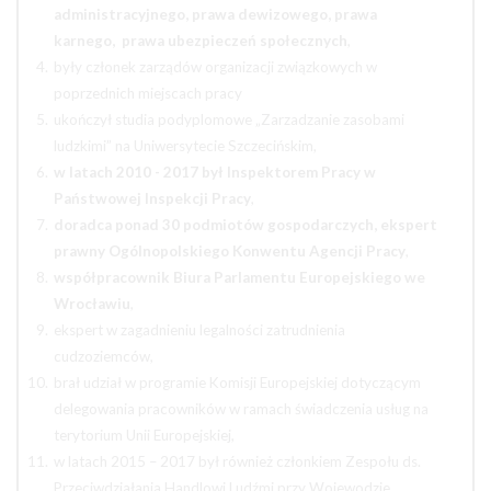
administracyjnego, prawa dewizowego, prawa
karnego, prawa ubezpieczeń społecznych
,
były członek zarządów organizacji związkowych w
poprzednich miejscach pracy
ukończył studia podyplomowe „Zarzadzanie zasobami
ludzkimi” na Uniwersytecie Szczecińskim,
w latach 2010 - 2017 był Inspektorem Pracy w
Państwowej Inspekcji Pracy
,
doradca ponad 30 podmiotów gospodarczych, ekspert
prawny Ogólnopolskiego Konwentu Agencji Pracy
,
współpracownik Biura Parlamentu Europejskiego we
Wrocławiu
,
ekspert w zagadnieniu legalności zatrudnienia
cudzoziemców,
brał udział w programie Komisji Europejskiej dotyczącym
delegowania pracowników w ramach świadczenia usług na
terytorium Unii Europejskiej,
w latach 2015 – 2017 był również członkiem Zespołu ds.
Przeciwdziałania Handlowi Ludźmi przy Wojewodzie