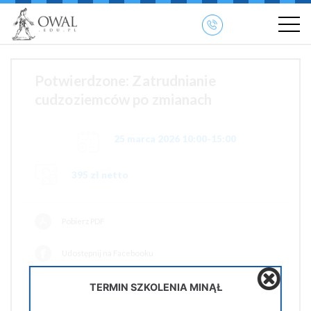
»
» OWAL.EDU.PL
Szkolenia otwarte
Potwierdzone: Zatrudnianie
cudzoziemców po zmianach
25 marca 2026 10:00-15:00
395 zł netto
Pobierz PDF
Udostępnij na Facebooku
Udostępnij na Twiterze
TERMIN SZKOLENIA MINĄŁ