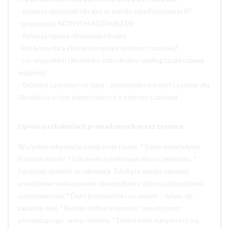
- sytuacja obywateli Ukrainy w świetle veta Prezydenta RP
- propozycja NOWYCH ROZWIĄZAŃ
- definicja legalna obywatela Ukrainy
- kto korzysta a kto nie korzysta z ochrony czasowej?
- czy wszystkich Ukraińców zatrudniamy według zasad ustawy
wojennej?
- Ochrona czasowa i co dalej - zezwolenie na pobyt czasowy dla
Ukraińców w tym korzystających z ochrony czasowej
Opinie o szkoleniach prowadzonych przez trenera:
Wszystkie informacje przejrzyste i jasne. * Same superlatywy.
Polecam innym! * Szkolenie w pełni speł-niło oczekiwania. *
Szkolenie spełniło oczekiwania. Zdobyta wiedza zapewni
prawidłowe wykonywanie obowiązków z zakresu zatrudniania
cudzoziemców. * Dużo przykładów i na wesoło – łatwo się
zapamię-tuje. * Bardzo dobra znajomość tematu przez
prowadzącego. Jasny, rzetelny. * Dobra treść merytorycz-na,