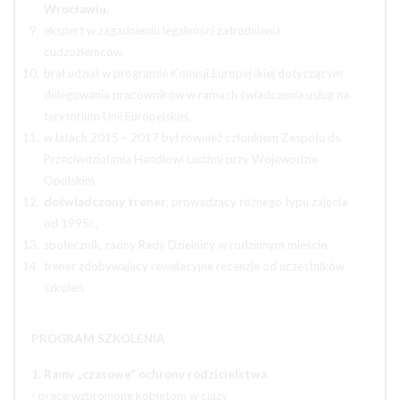
Wrocławiu
,
ekspert w zagadnieniu legalności zatrudnienia
cudzoziemców,
brał udział w programie Komisji Europejskiej dotyczącym
delegowania pracowników w ramach świadczenia usług na
terytorium Unii Europejskiej,
w latach 2015 – 2017 był również członkiem Zespołu ds.
Przeciwdziałania Handlowi Ludźmi przy Wojewodzie
Opolskim,
doświadczony trener
, prowadzący różnego typu zajęcia
od 1995r.,
społecznik, radny Rady Dzielnicy w rodzinnym mieście,
trener zdobywający rewelacyjne recenzje od uczestników
szkoleń.
PROGRAM SZKOLENIA
1. Ramy „czasowe” ochrony rodzicielstwa
- prace wzbronione kobietom w ciąży