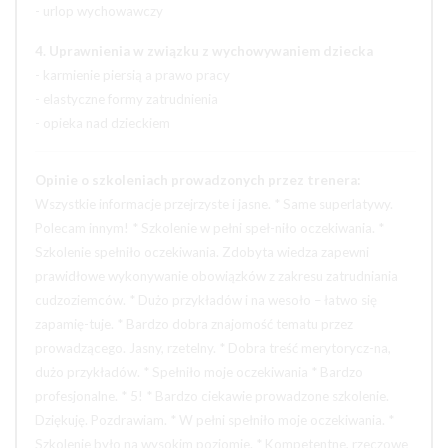
- urlop wychowawczy
4. Uprawnienia w związku z wychowywaniem dziecka
- karmienie piersią a prawo pracy
- elastyczne formy zatrudnienia
- opieka nad dzieckiem
Opinie o szkoleniach prowadzonych przez trenera:
Wszystkie informacje przejrzyste i jasne. * Same superlatywy.
Polecam innym! * Szkolenie w pełni speł-niło oczekiwania. *
Szkolenie spełniło oczekiwania. Zdobyta wiedza zapewni
prawidłowe wykonywanie obowiązków z zakresu zatrudniania
cudzoziemców. * Dużo przykładów i na wesoło – łatwo się
zapamię-tuje. * Bardzo dobra znajomość tematu przez
prowadzącego. Jasny, rzetelny. * Dobra treść merytorycz-na,
dużo przykładów. * Spełniło moje oczekiwania * Bardzo
profesjonalne. * 5! * Bardzo ciekawie prowadzone szkolenie.
Dziękuję. Pozdrawiam. * W pełni spełniło moje oczekiwania. *
Szkolenie było na wysokim poziomie. * Kompetentne, rzeczowe