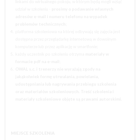
linkami do wirtualnego pokoju, w którym będą mogli wziąć
udział w szkoleniu -
prosimy o podawanie własnych
adresów e-mail i numeru telefonu na wypadek
problemów technicznych
;
platforma szkoleniowa na której odbywają się zajęcia jest
dostępna przez przeglądarkę internetową w dowolnym
komputerze lub przez aplikację w smartfonie;
każdy uczestnik po szkoleniu otrzyma
materiały w
formacie pdf na e-mail
;
OWAL s.c. i trenerzy nie wyrażają zgody na
jakąkolwiek formę utrwalania, powielania,
udostępniania lub nagrywania przebiegu szkolenia
oraz materiałów szkoleniowych. Treść szkolenia i
materiały szkoleniowe objęte są prawami autorskimi.
MIEJSCE SZKOLENIA