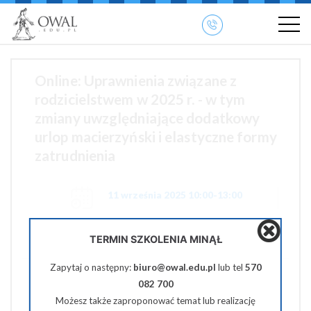
»
» OWAL.EDU.PL
Szkolenia otwarte
Online: Uprawnienia związane z
rodzicielstwem w 2025 r. - w tym
zmiany uwzględniające dodatkowy
urlop macierzyński i elastyczne formy
zatrudnienia
11 września 2025 10:00-13:00
365 zł netto
TERMIN SZKOLENIA MINĄŁ
Zapytaj o następny:
biuro@owal.edu.pl
lub tel
570
Pobierz PDF
082 700
Możesz także zaproponować temat lub realizację
Udostępnij na Facebooku