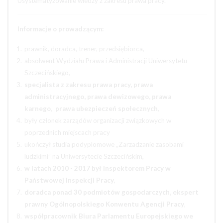
Usystematyzowanie wiedzy z zakresu prawa pracy.
Informacje o prowadzącym:
prawnik, doradca, trener, przedsiębiorca,
absolwent Wydziału Prawa i Administracji Uniwersytetu
Szczecińskiego,
specjalista z zakresu prawa pracy, prawa
administracyjnego, prawa dewizowego, prawa
karnego, prawa ubezpieczeń społecznych
,
były członek zarządów organizacji związkowych w
poprzednich miejscach pracy
ukończył studia podyplomowe „Zarzadzanie zasobami
ludzkimi” na Uniwersytecie Szczecińskim,
w latach 2010 - 2017 był Inspektorem Pracy w
Państwowej Inspekcji Pracy
,
doradca ponad 30 podmiotów gospodarczych, ekspert
prawny Ogólnopolskiego Konwentu Agencji Pracy
,
współpracownik Biura Parlamentu Europejskiego we