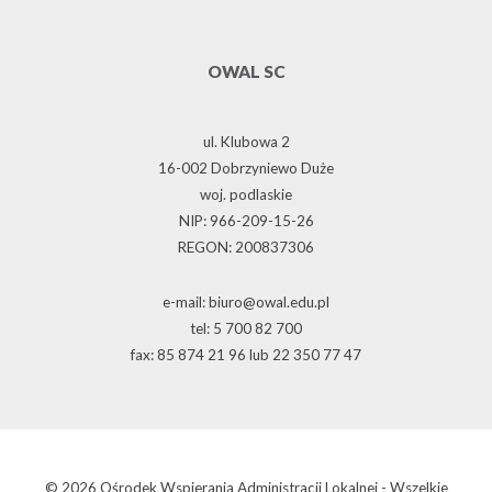
OWAL SC
ul. Klubowa 2
16-002 Dobrzyniewo Duże
woj. podlaskie
NIP: 966-209-15-26
REGON: 200837306
e-mail: biuro@owal.edu.pl
tel: 5 700 82 700
fax: 85 874 21 96 lub 22 350 77 47
© 2026 Ośrodek Wspierania Administracji Lokalnej - Wszelkie