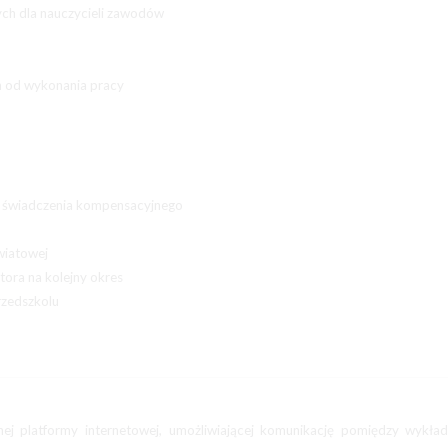
ch dla nauczycieli zawodów
h od wykonania pracy
go świadczenia kompensacyjnego
światowej
tora na kolejny okres
rzedszkolu
j platformy internetowej, umożliwiającej komunikację pomiędzy wykła