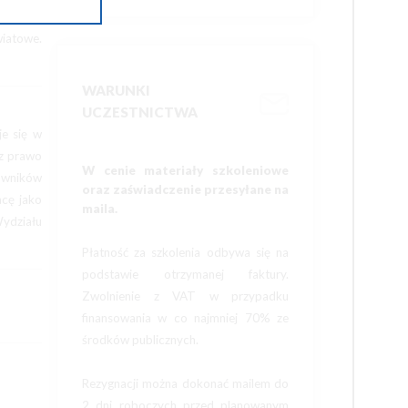
iatowe.
WARUNKI
UCZESTNICTWA
e się w
az prawo
W cenie materiały szkoleniowe
cowników
oraz zaświadczenie przesyłane na
acę jako
maila.
Wydziału
Płatność za szkolenia odbywa się na
podstawie otrzymanej faktury.
Zwolnienie z VAT w przypadku
finansowania w co najmniej 70% ze
środków publicznych.
Rezygnacji można dokonać mailem do
2 dni roboczych przed planowanym