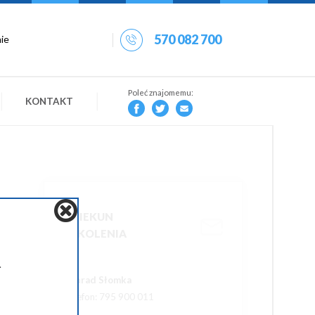
570 082 700
Poleć znajomemu:
KONTAKT
OPIEKUN
SZKOLENIA
.
Konrad Słomka
Telefon: 795 900 011