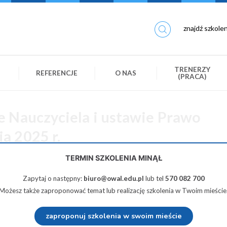
TRENERZY
REFERENCJE
O NAS
(PRACA)
e Nauczyciela i ustawie Prawo
a 2025 r.
TERMIN SZKOLENIA MINĄŁ
290 zł netto
Zapytaj o następny:
biuro@owal.edu.pl
lub tel
570 082 700
Możesz także zaproponować temat lub realizację szkolenia w Twoim mieście
Udostępnij na Twiterze
Wyślij na e-mail
zaproponuj szkolenia w swoim mieście