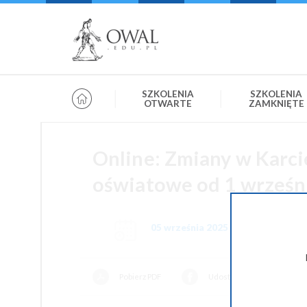
»
» OWAL.EDU.PL
Szkolenia otwarte
SZKOLENIA
SZKOLENIA
OTWARTE
ZAMKNIĘTE
Online: Zmiany w Karci
oświatowe od 1 wrześni
05 września 2025 09:00-13:00
Pobierz PDF
Udostępnij na Facebooku