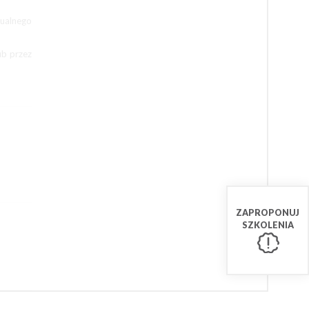
tualnego
ub przez
ZAPROPONUJ
SZKOLENIA