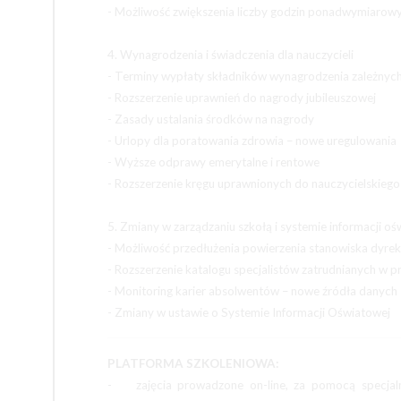
- Możliwość zwiększenia liczby godzin ponadwymiarowy
4. Wynagrodzenia i świadczenia dla nauczycieli
- Terminy wypłaty składników wynagrodzenia zależnyc
- Rozszerzenie uprawnień do nagrody jubileuszowej
- Zasady ustalania środków na nagrody
- Urlopy dla poratowania zdrowia – nowe uregulowania
- Wyższe odprawy emerytalne i rentowe
- Rozszerzenie kręgu uprawnionych do nauczycielskie
5. Zmiany w zarządzaniu szkołą i systemie informacji o
- Możliwość przedłużenia powierzenia stanowiska dyrek
- Rozszerzenie katalogu specjalistów zatrudnianych w p
- Monitoring karier absolwentów – nowe źródła danych
- Zmiany w ustawie o Systemie Informacji Oświatowej
PLATFORMA SZKOLENIOWA:
- zajęcia prowadzone on-line, za pomocą specjalne