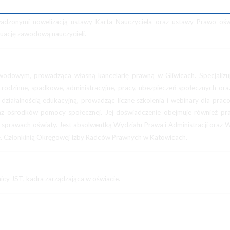
dzonymi nowelizacją ustawy Karta Nauczyciela oraz ustawy Prawo ośw
tuację zawodową nauczycieli.
odowym, prowadząca własną kancelarię prawną w Gliwicach. Specjalizuj
 rodzinne, spadkowe, administracyjne, pracy, ubezpieczeń społecznych or
działalnością edukacyjną, prowadząc liczne szkolenia i webinary dla pra
raz ośrodków pomocy społecznej. Jej doświadczenie obejmuje również pr
w sprawach oświaty. Jest absolwentką Wydziału Prawa i Administracji oraz 
ie. Członkinią Okręgowej Izby Radców Prawnych w Katowicach.
icy JST, kadra zarządzająca w oświacie.