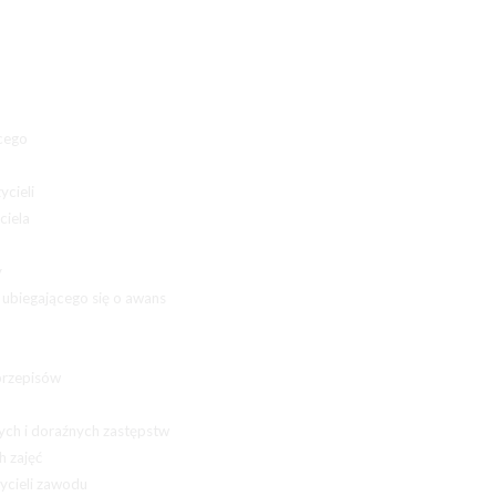
ącego
ycieli
ciela
y
ubiegającego się o awans
przepisów
ych i doraźnych zastępstw
h zajęć
ycieli zawodu