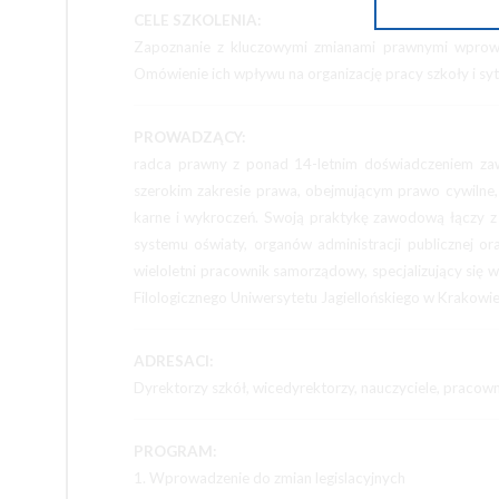
CELE SZKOLENIA:
Zapoznanie z kluczowymi zmianami prawnymi wprowa
Omówienie ich wpływu na organizację pracy szkoły i sy
PROWADZĄCY:
radca prawny z ponad 14-letnim doświadczeniem zaw
szerokim zakresie prawa, obejmującym prawo cywilne,
karne i wykroczeń. Swoją praktykę zawodową łączy z 
systemu oświaty, organów administracji publicznej o
wieloletni pracownik samorządowy, specjalizujący się 
Filologicznego Uniwersytetu Jagiellońskiego w Krakow
ADRESACI:
Dyrektorzy szkół, wicedyrektorzy, nauczyciele, pracown
PROGRAM:
1. Wprowadzenie do zmian legislacyjnych