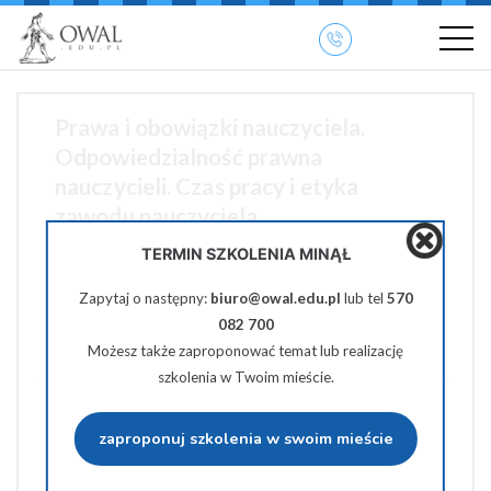
»
» OWAL.EDU.PL
Szkolenia otwarte
Prawa i obowiązki nauczyciela.
Odpowiedzialność prawna
nauczycieli. Czas pracy i etyka
zawodu nauczyciela.
TERMIN SZKOLENIA MINĄŁ
18 czerwca 2026 10:00-14:00
Zapytaj o następny:
biuro@owal.edu.pl
lub tel
570
082 700
350 zł netto
Możesz także zaproponować temat lub realizację
szkolenia w Twoim mieście.
Pobierz PDF
zaproponuj szkolenia w swoim mieście
Udostępnij na Facebooku