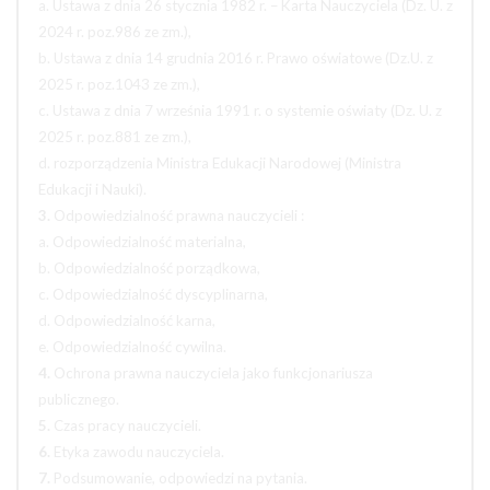
a. Ustawa z dnia 26 stycznia 1982 r. – Karta Nauczyciela (Dz. U. z
2024 r. poz.986 ze zm.),
b. Ustawa z dnia 14 grudnia 2016 r. Prawo oświatowe (Dz.U. z
2025 r. poz.1043 ze zm.),
c. Ustawa z dnia 7 września 1991 r. o systemie oświaty (Dz. U. z
2025 r. poz.881 ze zm.),
d. rozporządzenia Ministra Edukacji Narodowej (Ministra
Edukacji i Nauki).
3.
Odpowiedzialność prawna nauczycieli :
a. Odpowiedzialność materialna,
b. Odpowiedzialność porządkowa,
c. Odpowiedzialność dyscyplinarna,
d. Odpowiedzialność karna,
e. Odpowiedzialność cywilna.
4.
Ochrona prawna nauczyciela jako funkcjonariusza
publicznego.
5.
Czas pracy nauczycieli.
6.
Etyka zawodu nauczyciela.
7.
Podsumowanie, odpowiedzi na pytania.