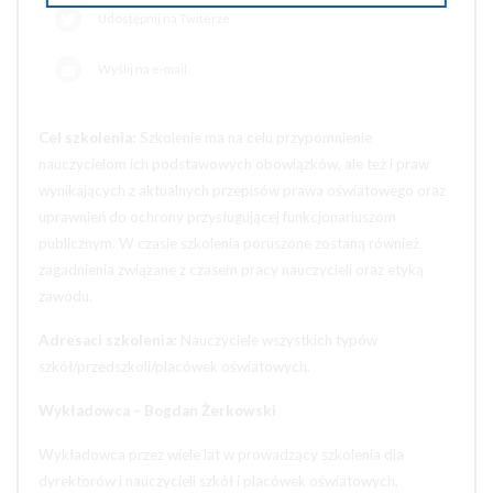
Udostępnij na Twiterze
Wyślij na e-mail
Cel szkolenia:
Szkolenie ma na celu przypomnienie
nauczycielom ich podstawowych obowiązków, ale też i praw
wynikających z aktualnych przepisów prawa oświatowego oraz
uprawnień do ochrony przysługującej funkcjonariuszom
publicznym. W czasie szkolenia poruszone zostaną również
zagadnienia związane z czasem pracy nauczycieli oraz etyką
zawodu.
Adresaci szkolenia:
Nauczyciele wszystkich typów
szkół/przedszkoli/placówek oświatowych.
Wykładowca
– Bogdan Żerkowski
Wykładowca przez wiele lat w prowadzący szkolenia dla
dyrektorów i nauczycieli szkół i placówek oświatowych,