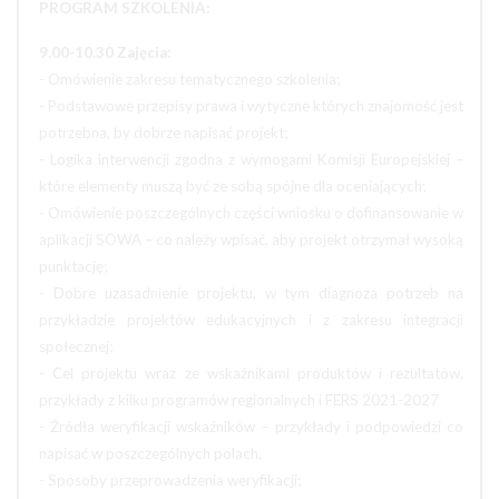
PROGRAM SZKOLENIA:
9.00-10.30 Zajęcia:
- Omówienie zakresu tematycznego szkolenia;
- Podstawowe przepisy prawa i wytyczne których znajomość jest
potrzebna, by dobrze napisać projekt;
- Logika interwencji zgodna z wymogami Komisji Europejskiej –
które elementy muszą być ze sobą spójne dla oceniających;
- Omówienie poszczególnych części wniosku o dofinansowanie w
aplikacji SOWA – co należy wpisać, aby projekt otrzymał wysoką
punktację;
- Dobre uzasadnienie projektu, w tym diagnoza potrzeb na
przykładzie projektów edukacyjnych i z zakresu integracji
społecznej;
- Cel projektu wraz ze wskaźnikami produktów i rezultatów,
przykłady z kilku programów regionalnych i FERS 2021-2027
- Źródła weryfikacji wskaźników – przykłady i podpowiedzi co
napisać w poszczególnych polach,
- Sposoby przeprowadzenia weryfikacji;