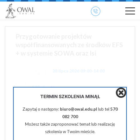
»
» OWAL.EDU.PL
Szkolenia otwarte
Przygotowanie projektów
współfinansowanych ze środków EFS
+ w systemie SOWA oraz lsi
28 lipca 2026 09:00-14:00
520 zł netto
TERMIN SZKOLENIA MINĄŁ
Udostępnij na Facebooku
Zapytaj o następny:
biuro@owal.edu.pl
lub tel
570
082 700
Udostępnij na Twiterze
Możesz także zaproponować temat lub realizację
szkolenia w Twoim mieście.
Wyślij na e-mail