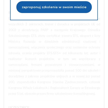
zaproponuj szkolenia w swoim mieście
INFORMACJE O PROWADZĄCYM SZKOLENIE:
Ekonomistka, doświadczenie 30 lat w projektach UE we
wszystkich 3 sektorach, trener i doradca w projektach UE od
2003 z akredytacją PARP a następnie Krajowego Ośrodka
Szkoleniowego EFS, złoty certyfikat trenera EFS, ekspert z listy
Ministra Rozwoju w dziedzinie administracji rządowej i
samorządowej, włączenia społecznego oraz systemów ochrony
zdrowia, ocenia projekty EFS/EFS+ od kilkunastu lat, autor i
realizator licznych projektów, w tym we współpracy z
samorządami, firmami prywatnymi i stowarzyszeniami, w
minionej perspektywie przeprowadziła ponad 500 dni szkoleń i
doradztwa z zakresu projektów unijnych a w nowej już ponad
200, stypendystka Kongresu Stanów Zjednoczonych, członek
Kongresu Władz Lokalnych i Regionalnych Europy w Strasburgu
przez 5 lat, obecnie prezes firmy szkoleniowo-konsultingowej.
UCZESTNICY: