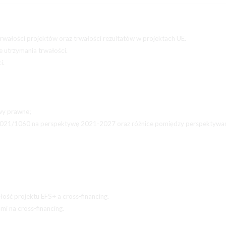
trwałości projektów oraz trwałości rezultatów w projektach UE.
e utrzymania trwałości.
i.
wy prawne;
a 2021/1060 na perspektywę 2021-2027 oraz różnice pomiędzy perspektywa
ość projektu EFS+ a cross-financing.
i na cross-financing.