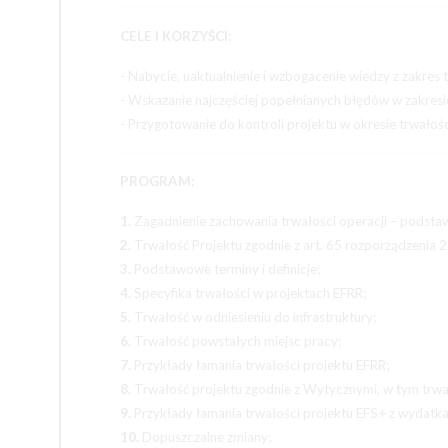
CELE I KORZYŚCI:
- Nabycie, uaktualnienie i wzbogacenie wiedzy z zakres 
- Wskazanie najczęściej popełnianych błędów w zakresi
- Przygotowanie do kontroli projektu w okresie trwałośc
PROGRAM:
1.
Zagadnienie zachowania trwałości operacji – podsta
2.
Trwałość Projektu zgodnie z art. 65 rozporządzeni
3.
Podstawowe terminy i definicje;
4.
Specyfika trwałości w projektach EFRR;
5.
Trwałość w odniesieniu do infrastruktury;
6.
Trwałość powstałych miejsc pracy;
7.
Przykłady łamania trwałości projektu EFRR;
8.
Trwałość projektu zgodnie z Wytycznymi, w tym trwał
9.
Przykłady łamania trwałości projektu EFS+ z wydatkam
10.
Dopuszczalne zmiany;