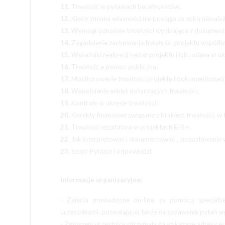
11.
Trwałość w pytaniach beneficjentów;
12.
Kiedy zmiana własności nie pociąga za sobą nienależ
13.
Wymogi odnośnie trwałości wynikające z dokumenta
14.
Zagadnienie zachowania trwałości projektu współfi
15.
Wskaźniki realizacji celów projektu i ich zmiana w ok
16.
Trwałość a pomoc publiczna;
17.
Monitorowanie trwałości projektu i dokumentowani
18
. Wypełnianie ankiet dotyczących trwałości;
19
. Kontrole w okresie trwałości;
20.
Korekty finansowe związane z brakiem trwałości, w 
21.
Trwałość rezultatów w projektach EFS+;
22.
Jak interpretować i dokumentować „ pozostawanie 
23.
Sesja: Pytania i odpowiedzi.
Informacje organizacyjne:
- Zajęcia prowadzone on-line, za pomocą specjaln
uczestnikami, pozwalającej także na zadawanie pytań
- Zgłoszeni uczestnicy otrzymają na wskazane adresy e-