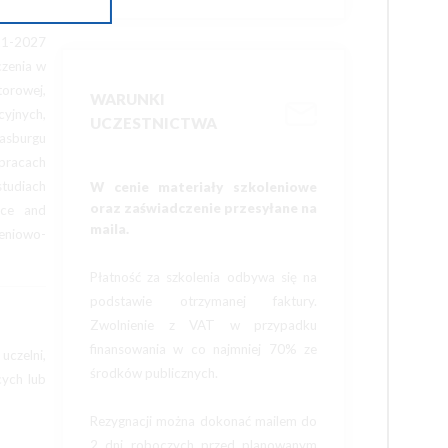
21-2027
czenia w
orowej,
WARUNKI
cyjnych,
UCZESTNICTWA
rasburgu
 pracach
tudiach
W cenie materiały szkoleniowe
oraz zaświadczenie przesyłane na
nce and
maila.
eniowo-
Płatność za szkolenia odbywa się na
podstawie otrzymanej faktury.
Zwolnienie z VAT w przypadku
finansowania w co najmniej 70% ze
uczelni,
środków publicznych.
cych lub
Rezygnacji można dokonać mailem do
2 dni roboczych przed planowanym