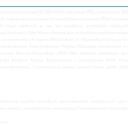
perspektywy finansowej UE 2014-2020 oraz ponad 200 z perspektywy 20
ch, organizacji pozarządowych i przedsiębiorców; posiada 30 lat doświad
ich trzech sektorach, w tym we współpracy partnerskiej międzysekt
u lat ekspert z listy Ministra Rozwoju m.in. w dziedzinie projektów innowa
e reprezentowała w Kongresie Władz Lokalnych i Regionalnych Europy w St
ramienia Krajowej Rady Działalności Pożytku Publicznego uczestniczyła w
racyjny Rozwoju Regionalnego 2004-2006, wieloletni wykładowca na s
ystka Kongresu Stanów Zjednoczonych ( podyplomowe Public Fina
a komunikatywność i wszechstronną wiedzę, obecnie prezes spółki szkol
nisterstw, urzędów centralnych, marszałkowskich, powiatowych i gmin, 
ektora oświaty), przedsiębiorstw oraz organizacji pozarządowych korzystają
ości.