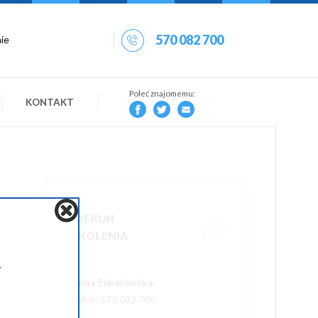
570 082 700
Poleć znajomemu:
KONTAKT
OPIEKUN
SZKOLENIA
.
Joanna Sokołowska
Telefon: 570 082 700