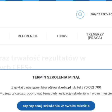
TRENERZY
REFERENCJE
O NAS
(PRACA)
raz trwałość rezultatów w
ych i EFS+
TERMIN SZKOLENIA MINĄŁ
580 zł netto
Zapytaj o następny:
biuro@owal.edu.pl
lub tel
570 082 700
Możesz także zaproponować temat lub realizację szkolenia w Twoim mieście
Udostępnij na Twiterze
Wyślij na e-mail
zaproponuj szkolenia w swoim mieście