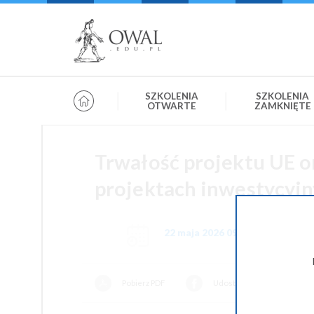
»
» OWAL.EDU.PL
Szkolenia otwarte
SZKOLENIA
SZKOLENIA
OTWARTE
ZAMKNIĘTE
Trwałość projektu UE o
projektach inwestycyjn
22 maja 2026 09:00-14:00
Pobierz PDF
Udostępnij na Facebooku