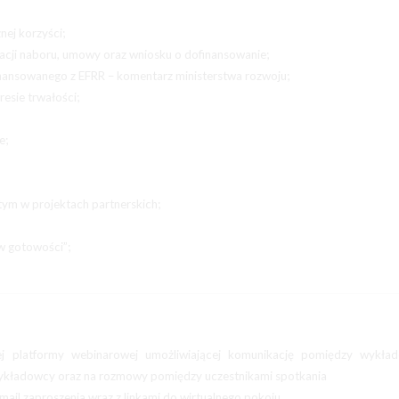
nej korzyści;
cji naboru, umowy oraz wniosku o dofinansowanie;
nansowanego z EFRR – komentarz ministerstwa rozwoju;
resie trwałości;
e;
tym w projektach partnerskich;
w gotowości”;
ej platformy webinarowej umożliwiającej komunikację pomiędzy wykła
 wykładowcy oraz na rozmowy pomiędzy uczestnikami spotkania
mail zaproszenia wraz z linkami do wirtualnego pokoju,