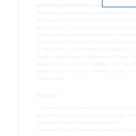
INFORMACJE O PROWADZĄCYM SZKOLENIE:
Ekonomistka, przeprowadziła ponad 600 szkoleń z 
skierowanych do jednostek sektora finansów publiczny
przygotowaniu i realizacji projektów we wszystk
międzynarodowej, projektów innowacyjnych. Od kilkunast
ocenia projekty. Pracowała 8 lat w samorządach, któr
(5 lat), działa w 3 organizacjach pozarządowych, z 
Komitetu Monitorującego Zintegrowany Program Ope
podyplomowych z zakresu projektów UE, stypend
Administration, Georgetown University), lubiana z
konsultingowej.
ADRESACI:
- pracownicy sektora finansów publicznych (w tym mi
jednostek badawczych, instytucji kultury, szpitali, s
planujących korzystać z funduszy europejskich
- pracownicy instytucji systemu wdrażania polityki spójn