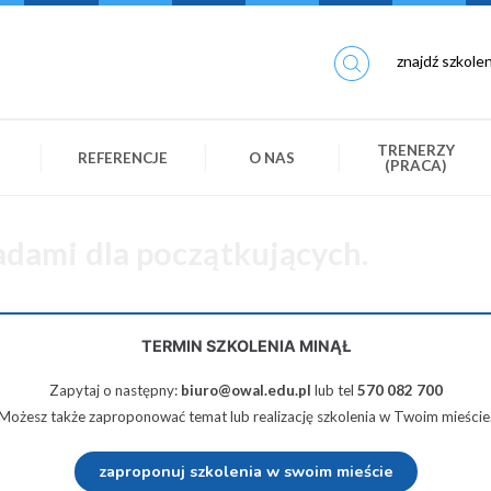
TRENERZY
REFERENCJE
O NAS
(PRACA)
dami dla początkujących.
TERMIN SZKOLENIA MINĄŁ
450 zł netto
Zapytaj o następny:
biuro@owal.edu.pl
lub tel
570 082 700
Możesz także zaproponować temat lub realizację szkolenia w Twoim mieście
zaproponuj szkolenia w swoim mieście
Udostępnij na Twiterze
Wyślij na e-mail