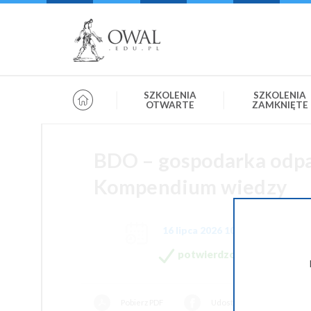
»
» OWAL.EDU.PL
Szkolenia otwarte
SZKOLENIA
SZKOLENIA
OTWARTE
ZAMKNIĘTE
BDO – gospodarka odpa
Kompendium wiedzy
16 lipca 2026 10:00-15:00
potwierdzone
Pobierz PDF
Udostępnij na Facebooku