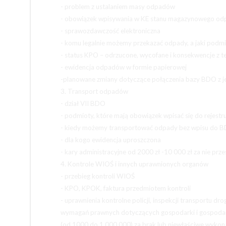
- problem z ustalaniem masy odpadów
- obowiązek wpisywania w KE stanu magazynowego o
- sprawozdawczość elektroniczna
- komu legalnie możemy przekazać odpady, a jaki pod
- status KPO – odrzucone, wycofane i konsekwencje z t
- ewidencja odpadów w formie papierowej
-planowane zmiany dotyczące połączenia bazy BDO z j
3. Transport odpadów
- dział VII BDO
- podmioty, które mają obowiązek wpisać się do rejestr
- kiedy możemy transportować odpady bez wpisu do 
- dla kogo ewidencja uproszczona
- kary administracyjne od 2000 zł -10 000 zł za nie pr
4. Kontrole WIOŚ i innych uprawnionych organów
- przebieg kontroli WIOŚ
- KPO, KPOK, faktura przedmiotem kontroli
- uprawnienia kontrolne policji, inspekcji transportu d
wymagań prawnych dotyczących gospodarki i gospodar
(od 1000 do 1.000.000) za brak lub niewłaściwe wykon