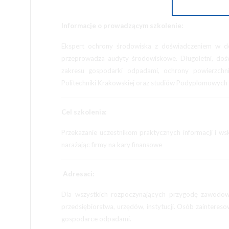
Informacje o prowadzącym szkolenie:
Ekspert ochrony środowiska z doświadczeniem w do
przeprowadza audyty środowiskowe. Długoletni, doś
zakresu gospodarki odpadami, ochrony powierzchni
Politechniki Krakowskiej oraz studiów Podyplomowych
Cel szkolenia:
Przekazanie uczestnikom praktycznych informacji i w
narażając firmy na kary finansowe
Adresaci:
Dla wszystkich rozpoczynających przygodę zawodow
przedsiębiorstwa, urzędów, instytucji. Osób zaintere
gospodarce odpadami.