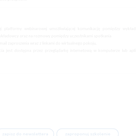
ej platformy webinarowej umożliwiającej komunikację pomiędzy wykła
 wykładowcy oraz na rozmowy pomiędzy uczestnikami spotkania
mail zaproszenia wraz z linkami do wirtualnego pokoju,
cia jest dostępna przez przeglądarkę internetową w komputerze lub apl
zapisz do newslettera
zaproponuj szkolenie