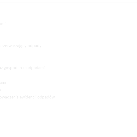
ami
 przetwarzający odpady
raz gospodarce odpadami
dami
o
rowadzenia ewidencji odpadów