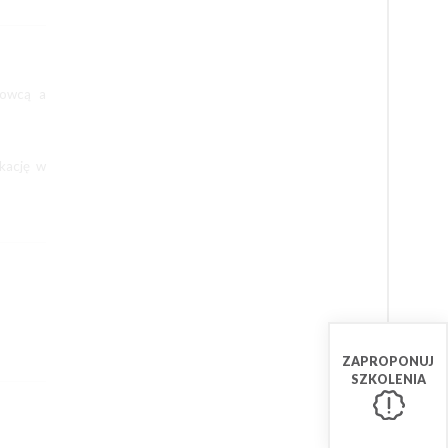
dowcą a
ikację w
ZAPROPONUJ
SZKOLENIA