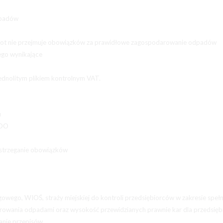
dpadów
miot nie przejmuje obowiązków za prawidłowe zagospodarowanie odpadów
ego wynikające
ednolitym plikiem kontrolnym VAT.
u
BDO
zestrzeganie obowiązków
rogowego, WIOŚ, straży miejskiej do kontroli przedsiębiorców w zakresie spełn
owania odpadami oraz wysokość przewidzianych prawnie kar dla przedsię
anie przepisów.