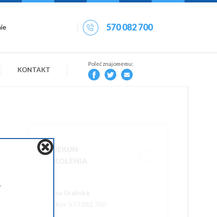
570 082 700
Poleć znajomemu:
KONTAKT
OPIEKUN
SZKOLENIA
.
Iwona Grabska
Telefon: 570 082 700