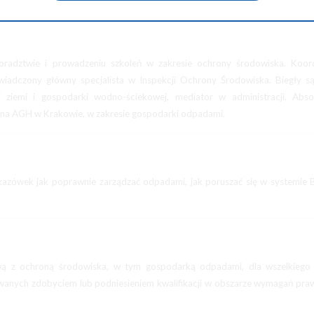
radztwie i prowadzeniu szkoleń w zakresie ochrony środowiska. Koord
wiadczony główny specjalista w Inspekcji Ochrony Środowiska. Biegły s
 ziemi i gospodarki wodno-ściekowej, mediator w administracji. Abso
 na AGH w Krakowie, w zakresie gospodarki odpadami.
skazówek jak poprawnie zarządzać odpadami, jak poruszać się w systemie
ą z ochroną środowiska, w tym gospodarką odpadami, dla wszelkiego 
sowanych zdobyciem lub podniesieniem kwalifikacji w obszarze wymagań pr