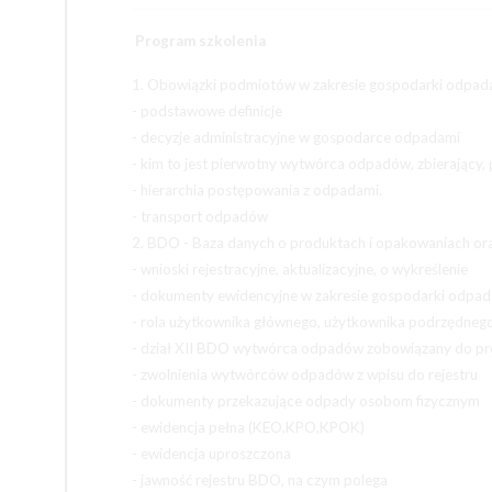
Program szkolenia
1. Obowiązki podmiotów w zakresie gospodarki odpad
- podstawowe definicje
- decyzje administracyjne w gospodarce odpadami
- kim to jest pierwotny wytwórca odpadów, zbierający,
- hierarchia postępowania z odpadami.
- transport odpadów
2. BDO - Baza danych o produktach i opakowaniach o
- wnioski rejestracyjne, aktualizacyjne, o wykreślenie
- dokumenty ewidencyjne w zakresie gospodarki odpa
- rola użytkownika głównego, użytkownika podrzędneg
- dział XII BDO wytwórca odpadów zobowiązany do p
- zwolnienia wytwórców odpadów z wpisu do rejestru
- dokumenty przekazujące odpady osobom fizycznym
- ewidencja pełna (KEO,KPO,KPOK)
- ewidencja uproszczona
- jawność rejestru BDO, na czym polega