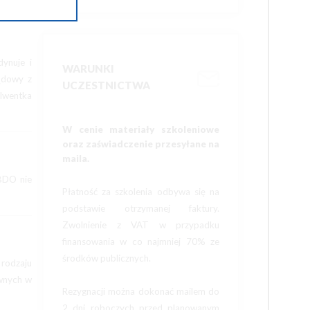
ynuje i
WARUNKI
ądowy z
UCZESTNICTWA
lwentka
W cenie materiały szkoleniowe
oraz zaświadczenie przesyłane na
maila.
 BDO nie
Płatność za szkolenia odbywa się na
podstawie otrzymanej faktury.
Zwolnienie z VAT w przypadku
finansowania w co najmniej 70% ze
środków publicznych.
rodzaju
awnych w
Rezygnacji można dokonać mailem do
2 dni roboczych przed planowanym