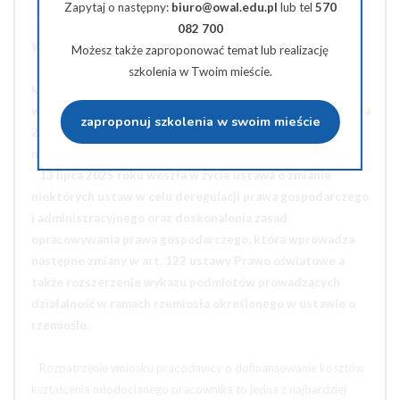
Zapytaj o następny:
biuro@owal.edu.pl
lub tel
570
082 700
WAŻNE INFORMACJE
Możesz także zaproponować temat lub realizację
Znaczące zmiany dotyczące warunków dofinansowania
szkolenia w Twoim mieście.
kosztów kształcenia młodocianych pracowników zostały
wprowadzone 28 grudnia 2024r. ustawą z dnia 21 listopada
zaproponuj szkolenia w swoim mieście
2024 roku o zmianie ustawy o systemie oświaty oraz
niektórych innych ustaw, ale to nie koniec nowości.
13 lipca 2025 roku weszła w życie ustawa o zmianie
niektórych ustaw w celu deregulacji prawa gospodarczego
i administracyjnego oraz doskonalenia zasad
opracowywania prawa gospodarczego, która wprowadza
następne zmiany w art. 122 ustawy Prawo oświatowe a
także rozszerzenie wykazu podmiotów prowadzących
działalność w ramach rzemiosła określonego w ustawie o
rzemiośle.
Rozpatrzenie wniosku pracodawcy o dofinansowanie kosztów
kształcenia młodocianego pracownika to jedna z najbardziej