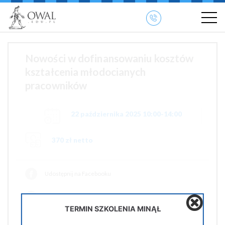
»
» OWAL.EDU.PL
Szkolenia otwarte
Nowości w dofinansowaniu kosztów
kształcenia młodocianych
pracowników
22 października 2025 10:00-14:00
370 zł netto
Udostępnij na Facebooku
Udostępnij na Twiterze
TERMIN SZKOLENIA MINĄŁ
Wyślij na e-mail