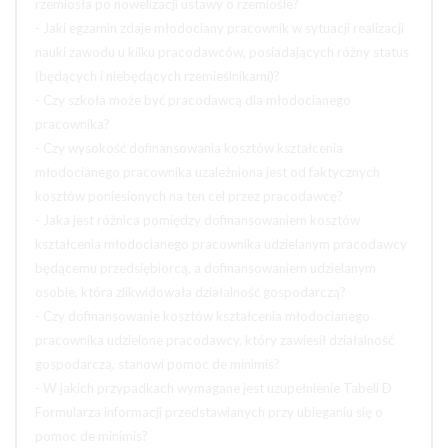
rzemiosła po nowelizacji ustawy o rzemiośle?
- Jaki egzamin zdaje młodociany pracownik w sytuacji realizacji
nauki zawodu u kilku pracodawców, posiadających różny status
(będących i niebędących rzemieślnikami)?
- Czy szkoła może być pracodawcą dla młodocianego
pracownika?
- Czy wysokość dofinansowania kosztów kształcenia
młodocianego pracownika uzależniona jest od faktycznych
kosztów poniesionych na ten cel przez pracodawcę?
- Jaka jest różnica pomiędzy dofinansowaniem kosztów
kształcenia młodocianego pracownika udzielanym pracodawcy
będącemu przedsiębiorcą, a dofinansowaniem udzielanym
osobie, która zlikwidowała działalność gospodarczą?
- Czy dofinansowanie kosztów kształcenia młodocianego
pracownika udzielone pracodawcy, który zawiesił działalność
gospodarczą, stanowi pomoc de minimis?
- W jakich przypadkach wymagane jest uzupełnienie Tabeli D
Formularza informacji przedstawianych przy ubieganiu się o
pomoc de minimis?