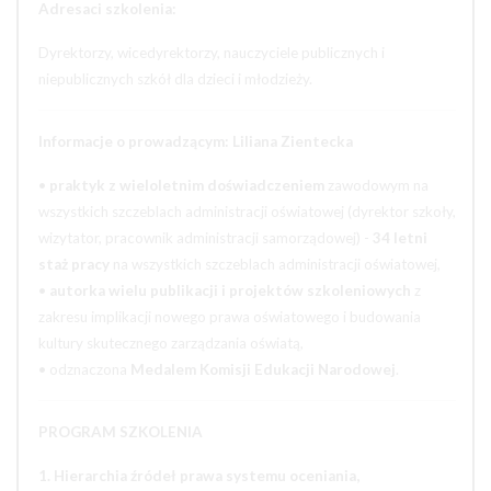
Adresaci szkolenia:
Dyrektorzy, wicedyrektorzy, nauczyciele publicznych i
niepublicznych szkół dla dzieci i młodzieży.
Informacje o prowadzącym: Liliana Zientecka
•
praktyk z wieloletnim doświadczeniem
zawodowym na
wszystkich szczeblach administracji oświatowej (dyrektor szkoły,
wizytator, pracownik administracji samorządowej) -
34 letni
staż pracy
na wszystkich szczeblach administracji oświatowej,
•
autorka wielu publikacji i projektów szkoleniowych
z
zakresu implikacji nowego prawa oświatowego i budowania
kultury skutecznego zarządzania oświatą,
• odznaczona
Medalem Komisji Edukacji Narodowej
.
PROGRAM SZKOLENIA
1. Hierarchia źródeł prawa systemu oceniania,