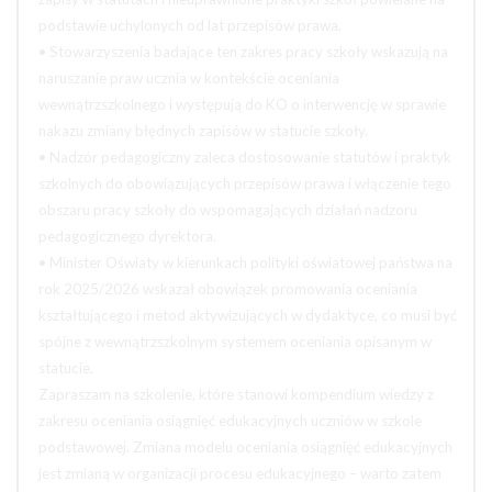
podstawie uchylonych od lat przepisów prawa.
• Stowarzyszenia badające ten zakres pracy szkoły wskazują na
naruszanie praw ucznia w kontekście oceniania
wewnątrzszkolnego i występują do KO o interwencję w sprawie
nakazu zmiany błędnych zapisów w statucie szkoły.
• Nadzór pedagogiczny zaleca dostosowanie statutów i praktyk
szkolnych do obowiązujących przepisów prawa i włączenie tego
obszaru pracy szkoły do wspomagających działań nadzoru
pedagogicznego dyrektora.
• Minister Oświaty w kierunkach polityki oświatowej państwa na
rok 2025/2026 wskazał obowiązek promowania oceniania
kształtującego i metod aktywizujących w dydaktyce, co musi być
spójne z wewnątrzszkolnym systemem oceniania opisanym w
statucie.
Zapraszam na szkolenie, które stanowi kompendium wiedzy z
zakresu oceniania osiągnięć edukacyjnych uczniów w szkole
podstawowej. Zmiana modelu oceniania osiągnięć edukacyjnych
jest zmianą w organizacji procesu edukacyjnego – warto zatem