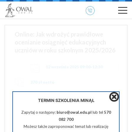
»
» OWAL.EDU.PL
Szkolenia otwarte
Online: Jak wdrożyć prawidłowe
ocenianie osiągnięć edukacyjnych
uczniów w roku szkolnym 2025/2026
12 września 2025 09:00-12:30
370 zł netto
TERMIN SZKOLENIA MINĄŁ
Pobierz PDF
Zapytaj o następny:
biuro@owal.edu.pl
lub tel
570
Udostępnij na Facebooku
082 700
Możesz także zaproponować temat lub realizację
Udostępnij na Twiterze