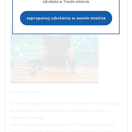
szkolenia w Twoim mieście.
Wyślij na e-mail
zaproponuj szkolenia w swoim mieście
Szanowni Państwo
Ocenianie osiągnięć edukacyjnych jest zadaniem, które od kilku
lat jest najczęściej komentowanym obszarem oceniania
wewnątrzszkolnego.
• NIK w raporcie pokontrolnym z 2023 r. wskazuje na błędne
zapisy w statutach i nieuprawnione praktyki szkół powielane na