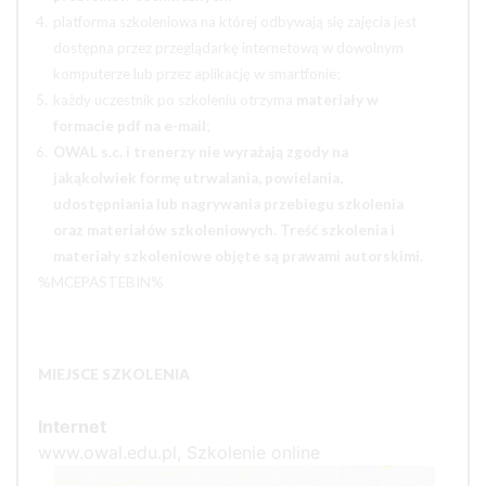
platforma szkoleniowa na której odbywają się zajęcia jest
dostępna przez przeglądarkę internetową w dowolnym
komputerze lub przez aplikację w smartfonie;
każdy uczestnik po szkoleniu otrzyma
materiały w
formacie pdf na e-mail
;
OWAL s.c. i trenerzy nie wyrażają zgody na
jakąkolwiek formę utrwalania, powielania,
udostępniania lub nagrywania przebiegu szkolenia
oraz materiałów szkoleniowych. Treść szkolenia i
materiały szkoleniowe objęte są prawami autorskimi.
%MCEPASTEBIN%
MIEJSCE SZKOLENIA
Internet
www.owal.edu.pl, Szkolenie online