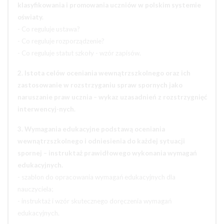
klasyfikowania i promowania uczniów
w polskim systemie
oświaty.
- Co reguluje ustawa?
- Co reguluje rozporządzenie?
- Co reguluje statut szkoły - wzór zapisów.
2. Istota celów oceniania wewnątrzszkolnego oraz ich
zastosowanie w rozstrzyganiu spraw spornych jako
naruszanie praw ucznia – wykaz uzasadnień z rozstrzygnięć
interwencyj-nych.
3. Wymagania edukacyjne podstawą oceniania
wewnątrzszkolnego i odniesienia do każdej sytuacji
spornej – instruktaż prawidłowego wykonania wymagań
edukacyjnych.
- szablon do opracowania wymagań edukacyjnych dla
nauczyciela;
- instruktaż i wzór skutecznego doręczenia wymagań
edukacyjnych.