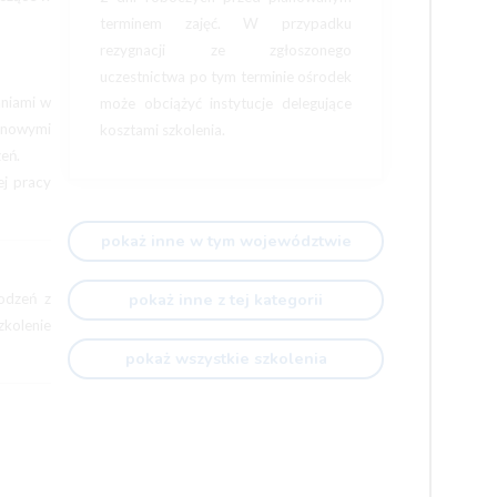
terminem zajęć. W przypadku
rezygnacji ze zgłoszonego
uczestnictwa po tym terminie ośrodek
aniami w
może obciążyć instytucje delegujące
z nowymi
kosztami szkolenia.
eń.
ej pracy
pokaż inne w tym województwie
pokaż inne z tej kategorii
odzeń z
kolenie
pokaż wszystkie szkolenia