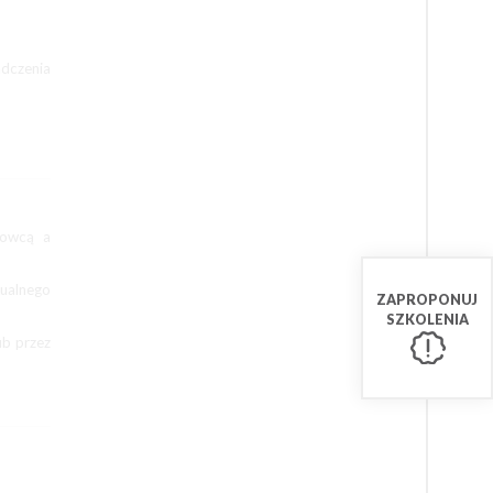
adczenia
dowcą a
tualnego
ZAPROPONUJ
SZKOLENIA
ub przez