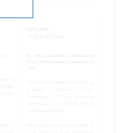
zujących
 2025 r.
pomogą w
WARUNKI
UCZESTNICTWA
isów.
W cenie materiały szkoleniowe
oraz zaświadczenie przesyłane na
maila.
awnictwa
Płatność za szkolenia odbywa się na
nieniami
podstawie otrzymanej faktury.
adczeniu
Zwolnienie z VAT w przypadku
finansowania w co najmniej 70% ze
środków publicznych.
troli, a
Rezygnacji można dokonać mailem do
iczące w
2 dni roboczych przed planowanym