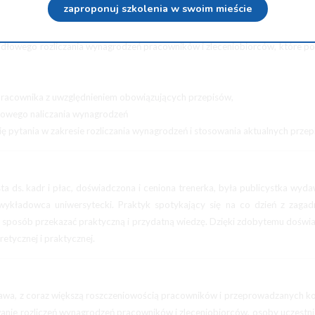
zaproponuj szkolenia w swoim mieście
jawiają się w zakresie rozliczania wynagrodzeń z zastosowaniem obowią
ania wynagrodzeń z uwzględnieniem zmian obowiązujących od 1 stycznia
widłowego rozliczania wynagrodzeń pracowników i zleceniobiorców, które 
la pracownika z uwzględnieniem obowiązujących przepisów,
łowego naliczania wynagrodzeń
ię pytania w zakresie rozliczania wynagrodzeń i stosowania aktualnych przep
sta ds. kadr i płac, doświadczona i ceniona trenerka, była publicystka wyd
wykładowca uniwersytecki. Praktyk spotykający się na co dzień z zagad
y sposób przekazać praktyczną i przydatną wiedzę. Dzięki zdobytemu doświ
etycznej i praktycznej.
prawa, z coraz większą roszczeniowością pracowników i przeprowadzanych kon
anie rozliczeń wynagrodzeń pracowników i zleceniobiorców, osoby uczestn