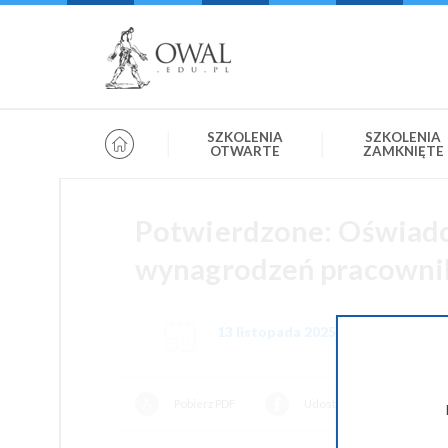
»
» OWAL.EDU.PL
Szkolenia otwarte
SZKOLENIA
SZKOLENIA
OTWARTE
ZAMKNIĘTE
Potwierdzone: Oświadcz
wynagrodzeń pracownik
13 listopada 2025 09:00-13:00
Pobierz PDF
Udostępnij na Facebooku