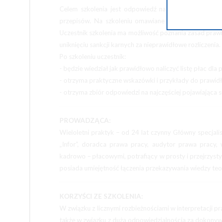
Celem szkolenia jest odpowiedź na pytania, które po
przepisów. Na szkoleniu omawiane są zasady rozlicz
Uczestnik szkolenia ma możliwość poznania zasad pra
uniknięciu sankcji karnych za nieprawidłowe rozliczenia.
Po szkoleniu uczestnik:
- będzie wiedział jak prawidłowo naliczyć listę płac d
- otrzyma praktyczne wskazówki i przykłady do prawid
- otrzyma zbiór odpowiedzi na najczęściej pojawiająca s
PROWADZĄCA:
Wieloletni praktyk – od 24 lat czynny Główny specjali
„Infor”, doradca prawa pracy, audytor prawa pracy, 
kadrowo – płacowymi, potrafiący w prosty i przejrzyst
posiada umiejętność łączenia przekazywania wiedzy teor
KORZYŚCI ZE SZKOLENIA:
W związku z licznymi rozbieżnościami w interpretacji 
także w związku z dużą odpowiedzialnością za dokonyw