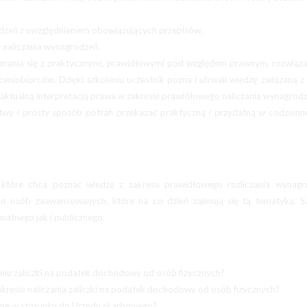
dzeń z uwzględnieniem obowiązujących przepisów,
e naliczania wynagrodzeń.
znania się z praktycznymi, prawidłowymi pod względem prawnym, rozwiąz
ceniobiorców. Dzięki szkoleniu uczestnik pozna i utrwali wiedzę związaną 
 aktualną interpretacją prawa w zakresie prawidłowego naliczania wynagrodz
twy i prosty sposób potrafi przekazać praktyczną i przydatną w codzienn
 które chcą poznać wiedzę z zakresu prawidłowego rozliczania wynagr
o osób zaawansowanych, które na co dzień zajmują się tą tematyką. Sz
watnego jak i publicznego.
aniu zaliczki na podatek dochodowy od osób fizycznych?
kresie naliczania zaliczki na podatek dochodowy od osób fizycznych?
rne w stosunku do Urzędu skarbowego?