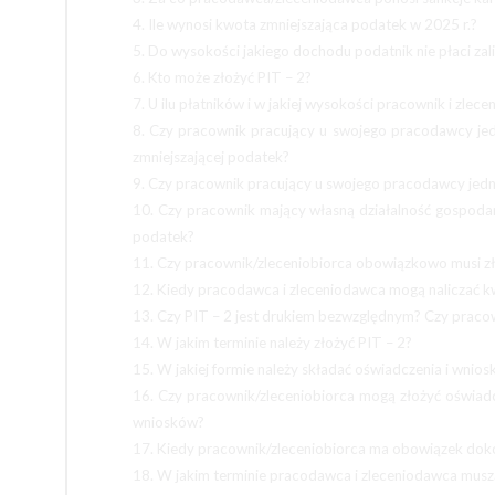
4. Ile wynosi kwota zmniejszająca podatek w 2025 r.?
5. Do wysokości jakiego dochodu podatnik nie płaci zal
6. Kto może złożyć PIT – 2?
7. U ilu płatników i w jakiej wysokości pracownik i zle
8. Czy pracownik pracujący u swojego pracodawcy jed
zmniejszającej podatek?
9. Czy pracownik pracujący u swojego pracodawcy jed
10. Czy pracownik mający własną działalność gospoda
podatek?
11. Czy pracownik/zleceniobiorca obowiązkowo musi zł
12. Kiedy pracodawca i zleceniodawca mogą naliczać k
13. Czy PIT – 2 jest drukiem bezwzględnym? Czy pracow
14. W jakim terminie należy złożyć PIT – 2?
15. W jakiej formie należy składać oświadczenia i wniosk
16. Czy pracownik/zleceniobiorca mogą złożyć oświad
wniosków?
17. Kiedy pracownik/zleceniobiorca ma obowiązek do
18. W jakim terminie pracodawca i zleceniodawca musz