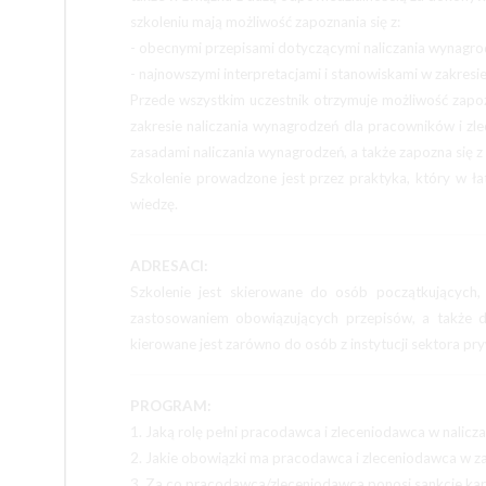
szkoleniu mają możliwość zapoznania się z:
- obecnymi przepisami dotyczącymi naliczania wynagro
- najnowszymi interpretacjami i stanowiskami w zakresi
Przede wszystkim uczestnik otrzymuje możliwość zapo
zakresie naliczania wynagrodzeń dla pracowników i zle
zasadami naliczania wynagrodzeń, a także zapozna się z
Szkolenie prowadzone jest przez praktyka, który w ła
wiedzę.
ADRESACI:
Szkolenie jest skierowane do osób początkujących,
zastosowaniem obowiązujących przepisów, a także d
kierowane jest zarówno do osób z instytucji sektora pry
PROGRAM:
1. Jaką rolę pełni pracodawca i zleceniodawca w nalicz
2. Jakie obowiązki ma pracodawca i zleceniodawca w za
3. Za co pracodawca/zleceniodawca ponosi sankcje ka