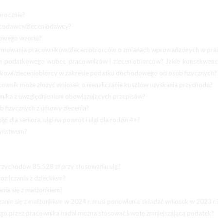
orocznie?
racodawcy/zleceniodawcy?
 nowego wzoru)?
ormowania pracowników/zleceniobiorców o zmianach wprowadzonych w pra
a podatkowego wobec pracowników i zleceniobiorców? Jakie konsekwenc
kowi/zleceniobiorcy w zakresie podatku dochodowego od osób fizycznych?
cownik może złożyć wniosek o nienaliczanie kosztów uzyskania przychodu?
cownika z uwzględnieniem obowiązujących przepisów?
b fizycznych z umowy zlecenia?
i dla seniora, ulgi na powrót i ulgi dla rodzin 4+?
rzyństwem?
przychodów 85.528 zł przy stosowaniu ulg?
ozliczania z dzieckiem?
ania się z małżonkiem?
czanie się z małżonkiem w 2024 r. musi ponowienie składać wniosek w 2023 r.
go przez pracownika nadal można stosować kwotę zmniejszającą podatek?