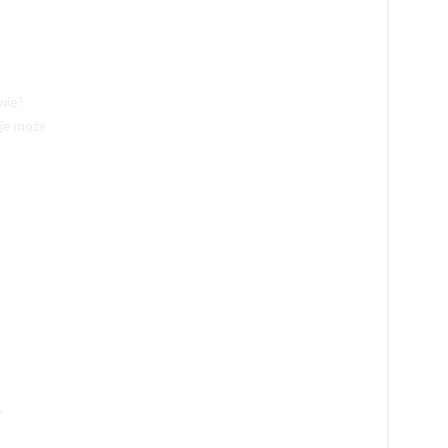
wie?
je może
?