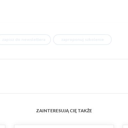
zapisz do newslettera
zaproponuj szkolenie
ZAINTERESUJĄ CIĘ TAKŻE