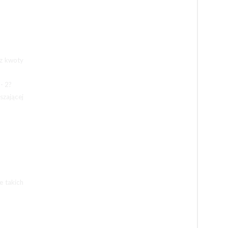
 z kwoty
- 2?
szającej
e takich