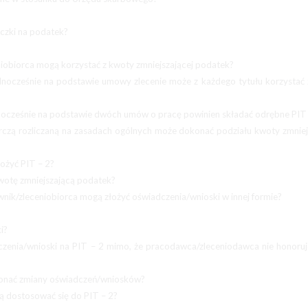
iczki na podatek?
ceniobiorca mogą korzystać z kwoty zmniejszającej podatek?
nocześnie na podstawie umowy zlecenie może z każdego tytułu korzystać
nocześnie na podstawie dwóch umów o pracę powinien składać odrębne PIT 
rczą rozliczaną na zasadach ogólnych może dokonać podziału kwoty zmniej
ożyć PIT – 2?
wotę zmniejszającą podatek?
nik/zleceniobiorca mogą złożyć oświadczenia/wnioski w innej formie?
i?
czenia/wnioski na PIT – 2 mimo, że pracodawca/zleceniodawca nie honoruj
konać zmiany oświadczeń/wniosków?
ą dostosować się do PIT – 2?