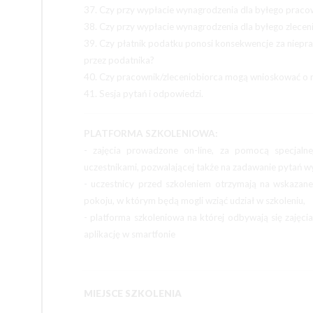
37. Czy przy wypłacie wynagrodzenia dla byłego praco
38. Czy przy wypłacie wynagrodzenia dla byłego zlece
39. Czy płatnik podatku ponosi konsekwencje za niepra
przez podatnika?
40. Czy pracownik/zleceniobiorca mogą wnioskować o n
41. Sesja pytań i odpowiedzi.
PLATFORMA SZKOLENIOWA:
- zajęcia prowadzone on-line, za pomocą specjalne
uczestnikami, pozwalającej także na zadawanie pytań 
- uczestnicy przed szkoleniem otrzymają na wskazane
pokoju, w którym będą mogli wziąć udział w szkoleniu,
- platforma szkoleniowa na której odbywają się zajęc
aplikację w smartfonie
MIEJSCE SZKOLENIA