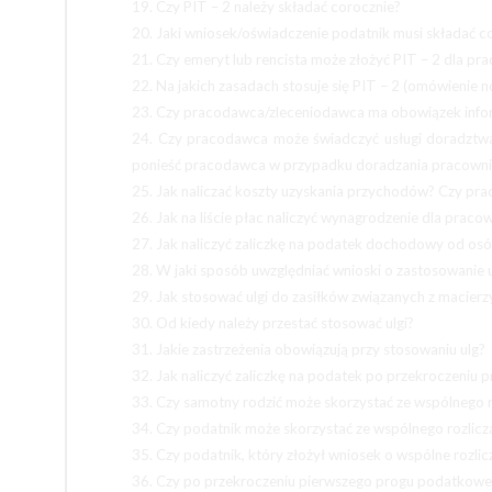
19. Czy PIT – 2 należy składać corocznie?
20. Jaki wniosek/oświadczenie podatnik musi składać c
21. Czy emeryt lub rencista może złożyć PIT – 2 dla p
22. Na jakich zasadach stosuje się PIT – 2 (omówienie
23. Czy pracodawca/zleceniodawca ma obowiązek inf
24. Czy pracodawca może świadczyć usługi doradztw
ponieść pracodawca w przypadku doradzania pracowni
25. Jak naliczać koszty uzyskania przychodów? Czy pra
26. Jak na liście płac naliczyć wynagrodzenie dla pra
27. Jak naliczyć zaliczkę na podatek dochodowy od osó
28. W jaki sposób uwzględniać wnioski o zastosowanie ulg
29. Jak stosować ulgi do zasiłków związanych z macie
30. Od kiedy należy przestać stosować ulgi?
31. Jakie zastrzeżenia obowiązują przy stosowaniu ulg?
32. Jak naliczyć zaliczkę na podatek po przekroczeniu 
33. Czy samotny rodzić może skorzystać ze wspólnego r
34. Czy podatnik może skorzystać ze wspólnego rozlicz
35. Czy podatnik, który złożył wniosek o wspólne rozli
36. Czy po przekroczeniu pierwszego progu podatkowe