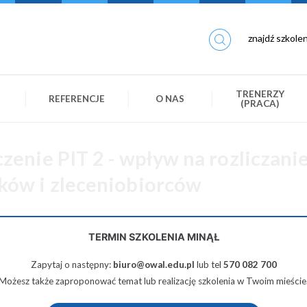
TRENERZY
REFERENCJE
O NAS
(PRACA)
enie PIT 2 - wpływ na rozliczani
ów i zleceniobiorców
290 zł netto
TERMIN SZKOLENIA MINĄŁ
Zapytaj o następny:
biuro@owal.edu.pl
lub tel
570 082 700
Udostępnij na Twiterze
Wyślij na e-mail
Możesz także zaproponować temat lub realizację szkolenia w Twoim mieście