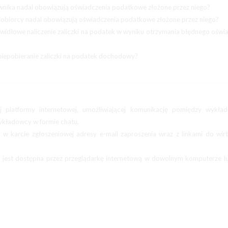
wnika nadal obowiązują oświadczenia podatkowe złożone przez niego?
niobiorcy nadal obowiązują oświadczenia podatkowe złożone przez niego?
widłowe naliczenie zaliczki na podatek w wyniku otrzymania błędnego oświ
iepobieranie zaliczki na podatek dochodowy?
j platformy internetowej, umożliwiającej komunikację pomiędzy wykła
wykładowcy w formie chatu,
 w karcie zgłoszeniowej adresy e-mail zaproszenia wraz z linkami do wir
ia jest dostępna przez przeglądarkę internetową w dowolnym komputerze l