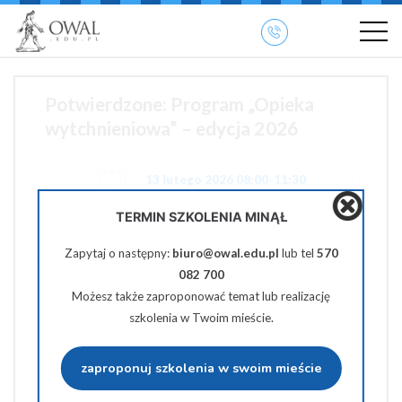
»
» OWAL.EDU.PL
Szkolenia otwarte
Potwierdzone: Program „Opieka
wytchnieniowa” – edycja 2026
13 lutego 2026 08:00-11:30
TERMIN SZKOLENIA MINĄŁ
450 zł netto
Zapytaj o następny:
biuro@owal.edu.pl
lub tel
570
082 700
Pobierz PDF
Możesz także zaproponować temat lub realizację
szkolenia w Twoim mieście.
Udostępnij na Facebooku
zaproponuj szkolenia w swoim mieście
Udostępnij na Twiterze