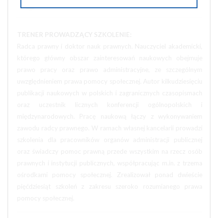
Wyślij na e-mail
TRENER PROWADZĄCY SZKOLENIE:
Radca prawny i doktor nauk prawnych. Nauczyciel akademicki,
którego główny obszar zainteresowań naukowych obejmuje
prawo pracy oraz prawo administracyjne, ze szczególnym
uwzględnieniem prawa pomocy społecznej. Autor kilkudziesięciu
publikacji naukowych w polskich i zagranicznych czasopismach
oraz uczestnik licznych konferencji ogólnopolskich i
międzynarodowych. Pracę naukową łączy z wykonywaniem
zawodu radcy prawnego. W ramach własnej kancelarii prowadzi
szkolenia dla pracowników organów administracji publicznej
oraz świadczy pomoc prawną przede wszystkim na rzecz osób
prawnych i instytucji publicznych, współpracując m.in. z trzema
ośrodkami pomocy społecznej. Zrealizował ponad dwieście
pięćdziesiąt szkoleń z zakresu szeroko rozumianego prawa
pomocy społecznej.