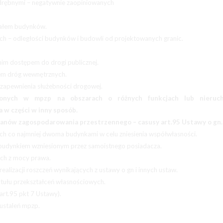
odrębnymi – negatywnie zaopiniowanych
iałem budynków.
h – odległości budynków i budowli od projektowanych granic.
im dostępem do drogi publicznej.
iem dróg wewnętrznych.
 zapewnienia służebności drogowej.
ożonych w mpzp na obszarach o różnych funkcjach lub nieruch
a w części w inny sposób.
planów zagospodarowania przestrzennego – casusy art.95 Ustawy o gn.
h co najmniej dwoma budynkami w celu zniesienia współwłasności.
 z budynkiem wzniesionym przez samoistnego posiadacza.
ych z mocy prawa.
ealizacji roszczeń wynikających z ustawy o gn i innych ustaw.
 tytułu przekształceń własnościowych.
art.95 pkt 7 Ustawy).
 ustaleń mpzp.