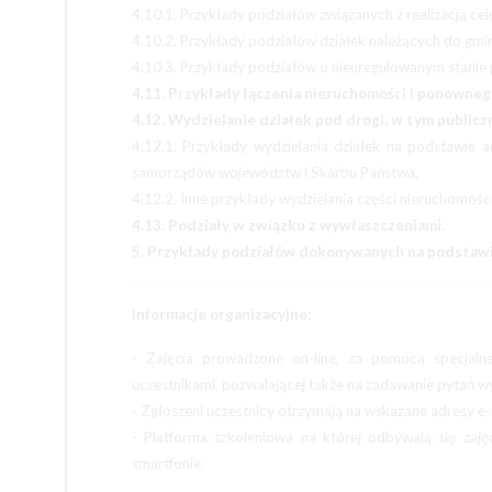
4.10.1. Przykłady podziałów związanych z realizacją ce
4.10.2. Przykłady podziałów działek należących do gmin
4.10.3. Przykłady podziałów o nieuregulowanym stanie
4.11. Przykłady łączenia nieruchomości i ponownego
4.12. Wydzielanie działek pod drogi, w tym publicz
4.12.1. Przykłady wydzielania działek na podstawie 
samorządów województw i Skarbu Państwa.
4.12.2. Inne przykłady wydzielania części nieruchomoś
4.13. Podziały w związku z wywłaszczeniami.
5. Przykłady podziałów dokonywanych na podstawie
Informacje organizacyjne:
- Zajęcia prowadzone on-line, za pomocą specjaln
uczestnikami, pozwalającej także na zadawanie pytań
- Zgłoszeni uczestnicy otrzymają na wskazane adresy e-
- Platforma szkoleniowa na której odbywają się zaję
smartfonie.