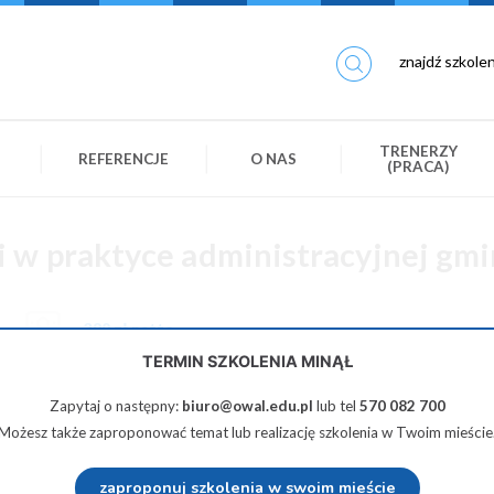
TRENERZY
REFERENCJE
O NAS
(PRACA)
 w praktyce administracyjnej gmi
390 zł netto
TERMIN SZKOLENIA MINĄŁ
Zapytaj o następny:
biuro@owal.edu.pl
lub tel
570 082 700
Możesz także zaproponować temat lub realizację szkolenia w Twoim mieście
Udostępnij na Twiterze
Wyślij na e-mail
zaproponuj szkolenia w swoim mieście