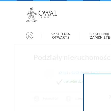
»
» OWAL.EDU.PL
Szkolenia otwarte
SZKOLENIA
SZKOLENIA
OTWARTE
ZAMKNIĘTE
Podziały nieruchomości
27 lipca 2026 10:00-14:00
potwierdzone
Pobierz PDF
Udostępnij na Facebooku