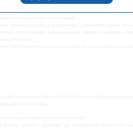
atowy w starostwie powiatowym, szkoleniowiec, negocjator, praktyk, ek
właściciel firmy geodezyjno-konsultingowej.
iada wieloletnią praktykę w przygotowaniu i prowadzeniu szkoleń dla j
atyce gospodarowania nieruchomościami, geodezji i kartografii, przyc
matów pokrewnych.
łów i rozgraniczeń nieruchomości, opracowań do celów prawnych oraz inn
 do części nieruchomości bez konieczności dokonania podziału geodezyjnego
niesienie udziału w prawie.
gruntów będących przedmiotem praw różnych osób.
nia gruntów gminnych, „podwórek” po wyodrębnieniu gruntów pod bu