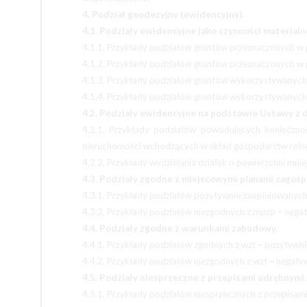
4. Podział geodezyjny (ewidencyjny).
4.1. Podziały ewidencyjne jako czynności material
4.1.1. Przykłady podziałów gruntów przeznaczonych w p
4.1.2. Przykłady podziałów gruntów przeznaczonych w p
4.1.3. Przykłady podziałów gruntów wykorzystywanych n
4.1.4. Przykłady podziałów gruntów wykorzystywanych n
4.2. Podziały ewidencyjne na podstawie Ustawy z d
4.2.1. Przykłady podziałów powodujących konieczn
nieruchomości wchodzących w skład gospodarstw roln
4.2.2. Przykłady wydzielania działek o powierzchni mniej
4.3. Podziały zgodne z miejscowymi planami zagos
4.3.1. Przykłady podziałów pozytywnie zaopiniowanych
4.3.2. Przykłady podziałów niezgodnych z mpzp – nega
4.4. Podziały zgodne z warunkami zabudowy.
4.4.1. Przykłady podziałów zgodnych z wzt – pozytywn
4.4.2. Przykłady podziałów niezgodnych z wzt – negaty
4.5. Podziały niesprzeczne z przepisami odrębnymi.
4.5.1. Przykłady podziałów niesprzecznych z przepisa