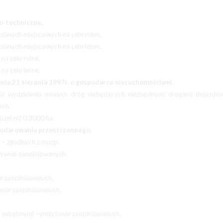
no-techniczne.
lanach miejscowych na cele rolne.
lanach miejscowych na cele leśne.
a cele rolne.
a cele leśne.
nia 21 sierpnia 1997r. o gospodarce nieruchomościami.
ość wydzielenia nowych dróg niebędących niezbędnymi drogami dojazdo
ych.
szej niż 0,3000 ha.
podarowania przestrzennego.
 – zgodnych z mpzp.
tywnie zaopiniowanych.
ie zaopiniowanych.
wnie zaopiniowanych.
mi odrębnymi – pozytywie zaopiniowanych.