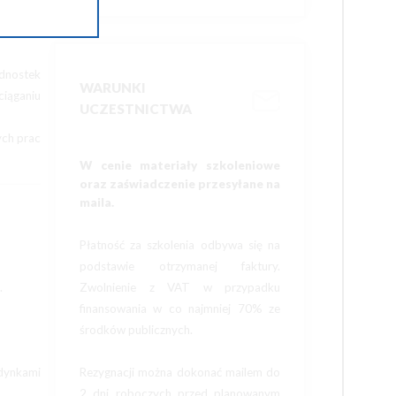
spert w
ednostek
WARUNKI
iąganiu
UCZESTNICTWA
ych prac
W cenie materiały szkoleniowe
oraz zaświadczenie przesyłane na
maila.
Płatność za szkolenia odbywa się na
podstawie otrzymanej faktury.
.
Zwolnienie z VAT w przypadku
finansowania w co najmniej 70% ze
środków publicznych.
dynkami
Rezygnacji można dokonać mailem do
2 dni roboczych przed planowanym