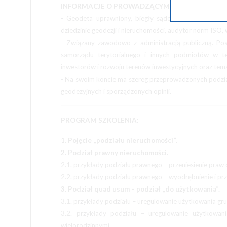
INFORMACJE O PROWADZĄCYM SZKOLENIE:
- Geodeta uprawniony, biegły sądowy, geodeta powi
dziedzinie geodezji i nieruchomości, audytor norm ISO, 
- Związany zawodowo z administracją publiczną. Pos
samorządu terytorialnego i innych podmiotów w tem
inwestorów i rozwoju terenów inwestycyjnych oraz te
- Na swoim koncie ma szereg przeprowadzonych podzia
geodezyjnych i sporządzonych opinii.
PROGRAM SZKOLENIA:
1. Pojęcie „podziału nieruchomości”.
2. Podział prawny nieruchomości.
2.1. przykłady podziału prawnego – przeniesienie praw
2.2. przykłady podziału prawnego – wyodrębnienie i prze
3. Podział quad usum – podział „do użytkowania”.
3.1. przykłady podziału – uregulowanie użytkowania 
3.2. przykłady podziału – uregulowanie użytkowa
wielorodzinnymi.