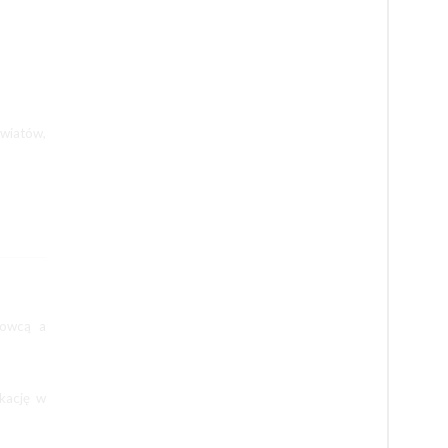
owiatów,
dowcą a
ikację w