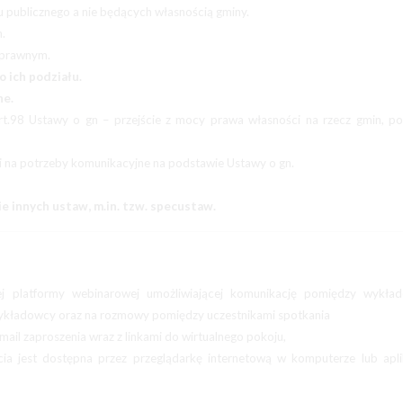
lu publicznego a nie będących własnością gminy.
.
 prawnym.
 ich podziału.
ne.
art.98 Ustawy o gn – przejście z mocy prawa własności na rzecz gmin, p
ci na potrzeby komunikacyjne na podstawie Ustawy o gn.
 innych ustaw, m.in. tzw. specustaw.
ej platformy webinarowej umożliwiającej komunikację pomiędzy wykła
 wykładowcy oraz na rozmowy pomiędzy uczestnikami spotkania
mail zaproszenia wraz z linkami do wirtualnego pokoju,
cia jest dostępna przez przeglądarkę internetową w komputerze lub apl