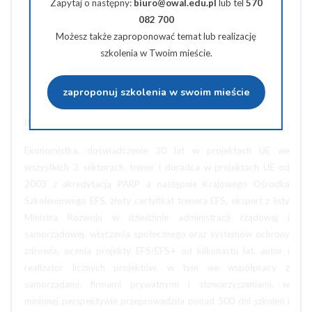
Zapytaj o następny:
biuro@owal.edu.pl
lub tel
570
Udostępnij na Facebooku
082 700
Możesz także zaproponować temat lub realizację
Udostępnij na Twiterze
szkolenia w Twoim mieście.
Wyślij na e-mail
zaproponuj szkolenia w swoim mieście
INFORMACJE O PROWADZĄCYM SZKOLENIE:
Ekonomistka, doświadczenie 30 lat w projektach UE we
wszystkich 3 sektorach, trener i doradca w projektach UE od
2003 z akredytacją PARP a następnie Krajowego Ośrodka
Szkoleniowego EFS, złoty certyfikat trenera EFS, ekspert z listy
Ministra Rozwoju w dziedzinie administracji rządowej i
samorządowej, włączenia społecznego oraz systemów ochrony
zdrowia, ocenia projekty EFS/EFS+ od kilkunastu lat, autor i
realizator licznych projektów, w tym we współpracy z
samorządami, firmami prywatnymi i stowarzyszeniami, w
minionej perspektywie przeprowadziła ponad 500 dni szkoleń i