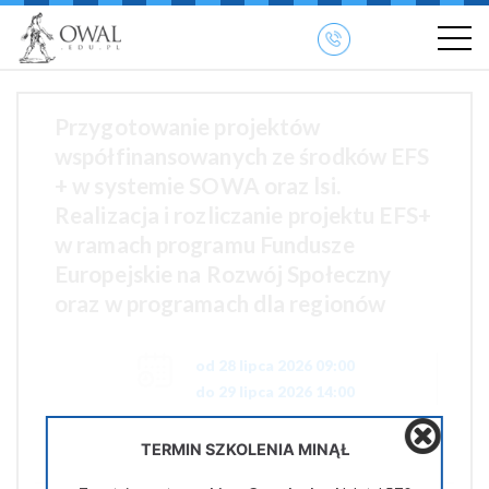
»
» OWAL.EDU.PL
Szkolenia otwarte
Przygotowanie projektów
współfinansowanych ze środków EFS
+ w systemie SOWA oraz lsi.
Realizacja i rozliczanie projektu EFS+
w ramach programu Fundusze
Europejskie na Rozwój Społeczny
oraz w programach dla regionów
od 28 lipca 2026 09:00
do 29 lipca 2026 14:00
920 zł netto
TERMIN SZKOLENIA MINĄŁ