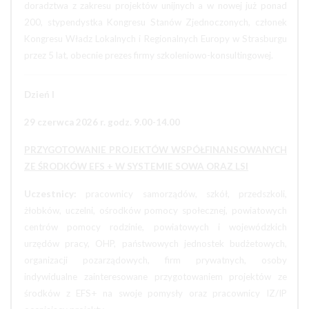
doradztwa z zakresu projektów unijnych a w nowej już ponad
200, stypendystka Kongresu Stanów Zjednoczonych, członek
Kongresu Władz Lokalnych i Regionalnych Europy w Strasburgu
przez 5 lat, obecnie prezes firmy szkoleniowo-konsultingowej.
Dzień I
29 czerwca 2026 r. godz. 9.00-14.00
PRZYGOTOWANIE PROJEKTÓW WSPÓŁFINANSOWANYCH
ZE ŚRODKÓW EFS + W SYSTEMIE SOWA ORAZ LSI
Uczestnicy:
pracownicy samorządów, szkół, przedszkoli,
żłobków, uczelni, ośrodków pomocy społecznej, powiatowych
centrów pomocy rodzinie, powiatowych i wojewódzkich
urzędów pracy, OHP, państwowych jednostek budżetowych,
organizacji pozarządowych, firm prywatnych, osoby
indywidualne zainteresowane przygotowaniem projektów ze
środków z EFS+ na swoje pomysły oraz pracownicy IZ/IP