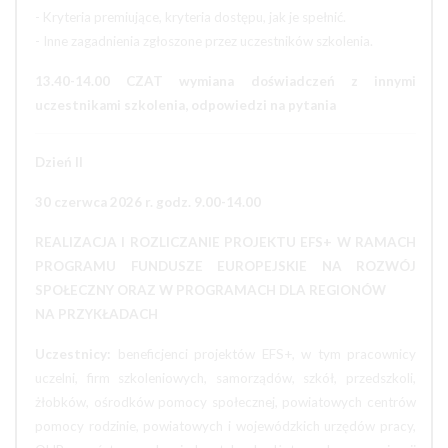
- Kryteria premiujące, kryteria dostępu, jak je spełnić.
- Inne zagadnienia zgłoszone przez uczestników szkolenia.
13.40-14.00 CZAT wymiana doświadczeń z innymi
uczestnikami szkolenia, odpowiedzi na pytania
Dzień II
30 czerwca 2026 r. godz. 9.00-14.00
REALIZACJA I ROZLICZANIE PROJEKTU EFS+ W RAMACH
PROGRAMU FUNDUSZE EUROPEJSKIE NA ROZWÓJ
SPOŁECZNY ORAZ W PROGRAMACH DLA REGIONÓW
NA PRZYKŁADACH
Uczestnicy:
beneficjenci projektów EFS+, w tym pracownicy
uczelni, firm szkoleniowych, samorządów, szkół, przedszkoli,
żłobków, ośrodków pomocy społecznej, powiatowych centrów
pomocy rodzinie, powiatowych i wojewódzkich urzędów pracy,