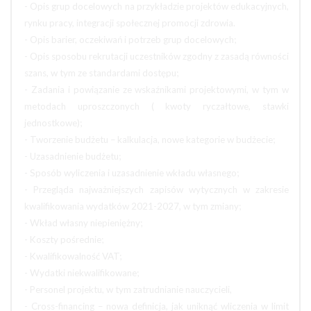
- Opis grup docelowych na przykładzie projektów edukacyjnych,
rynku pracy, integracji społecznej promocji zdrowia.
- Opis barier, oczekiwań i potrzeb grup docelowych;
- Opis sposobu rekrutacji uczestników zgodny z zasadą równości
szans, w tym ze standardami dostępu;
- Zadania i powiązanie ze wskaźnikami projektowymi, w tym w
metodach uproszczonych ( kwoty ryczałtowe, stawki
jednostkowe);
- Tworzenie budżetu – kalkulacja, nowe kategorie w budżecie;
- Uzasadnienie budżetu;
- Sposób wyliczenia i uzasadnienie wkładu własnego;
- Przegląda najważniejszych zapisów wytycznych w zakresie
kwalifikowania wydatków 2021-2027, w tym zmiany;
- Wkład własny niepieniężny;
- Koszty pośrednie;
- Kwalifikowalność VAT;
- Wydatki niekwalifikowane;
- Personel projektu, w tym zatrudnianie nauczycieli,
- Cross-financing – nowa definicja, jak uniknąć wliczenia w limit