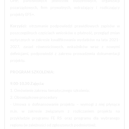
OHP, państwowych jednostek budżetowych, organizacji
pozarządowych, firm prywatnych, wdrażający i rozliczający
projekty EFS+.
Korzyści:
otrzymanie podpowiedzi prawidłowych zapisów w
poszczególnych częściach wniosków o płatność, przegląd zmian
wytycznych w zakresie kwalifikowania wydatków na lata 2021-
2027, zasad równościowych, wskaźników wraz z nowymi
definicjami, podpowiedzi z zakresu prowadzenia dokumentacji
projektu.
PROGRAM SZKOLENIA:
9.00-10.30 Zajęcia:
1. Omówienie zakresu tematycznego szkolenia;
2. Obowiązkowe procedury
- Umowa o dofinansowanie projektu – wymogi z niej płynące
m.in. w zakresie związanym z rozliczaniem projektu na
przykładzie programu FE RS oraz programu dla wybranego
regionu (w zależności od zgłoszonych podmiotów);