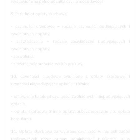
wystawione na pełnomocnika czy na mocodawcę?
9.
Przedmiot opłaty skarbowej
- czynności urzędowe – rodzaje czynności podlegających i
zwolnionych z opłaty,
- zaświadczenia – rodzaje zaświadczeń podlegających i
zwolnionych z opłaty,
- zezwolenia,
- złożenie pełnomocnictwa lub prokury.
10.
Czynności urzędowe zwolnione z opłaty skarbowej i
czynności niepodlegające opłacie - różnice.
- omówienie katalogu czynności zwolnionych i niepodlegających
opłacie,
- opłata skarbowa a inne opłaty publicznoprawne np. opłata
konsularna.
11.
Opłata skarbowa za wybrane czynności w ramach zadań
realizowanych przez organy administracji publicznej, a w