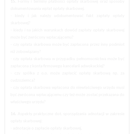
15.
Formy i terminy płatności opłaty skarbowej oraz sposoby
dokumentowania wpłat opłaty skarbowej.
- kiedy i jak należy udokumentować fakt zapłaty opłaty
skarbowej?
- kiedy i na jakich warunkach dowód zapłaty opłaty skarbowej
może być zwrócony wpłacającemu?
- czy opłata skarbowa może być zapłacona przez inny podmiot
niż zobowiązany?
- czy opłata skarbowa w przypadku pełnomocnictwa może być
zapłacona z konta firmowego kancelarii adwokackiej?
- czy spółka z o.o. może zapłacić opłatę skarbową np. za
cudzoziemca?
- czy opłata skarbowa wpłacona do niewłaściwego urzędu musi
być zwrócona wpłacającemu czy też może zostać przekazana do
właściwego urzędu?
16.
Aspekty praktyczne dot. sporządzania adnotacji w zakresie
opłaty skarbowej:
- adnotacje o zapłacie opłaty skarbowej,