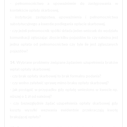
- pełnomocnictwo a upoważnienie do zastępowania w
kontekście opłaty skarbowej,
- instytucje: zastępstwa, upoważnienia i pełnomocnictwa
substytucyjnego a kwestie podlegania opłacie skarbowej,
- czy jeżeli pełnomocnik spółki składa jeden wniosek do wydziału
komunikacji zgłaszając zbycie kilku pojazdów to czy należna jest
jedna opłata od pełnomocnictwa czy tyle ile jest zgłaszanych
pojazdów?
14.
Wybrane problemy związane żądaniem uzupełnienia braków
wpłat opłaty skarbowej:
- czy brak opłaty skarbowej to brak formalny podania?
- czy wolno załatwić sprawę mimo braku opłaty skarbowej?
- jak postąpić w przypadku gdy opłatę wniesiono w kwocie np.
niższej o 1 zł od należnej?
- czy bezwzględnie żądać uzupełnienia opłaty skarbowej gdy
koszty wysyłki wezwania ewidentnie przekraczają kwotę
brakującej opłaty?