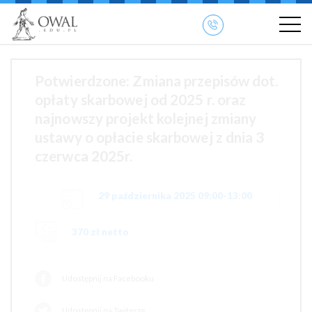
»
» OWAL.EDU.PL
Szkolenia otwarte
Potwierdzone: Zmiana przepisów dot.
opłaty skarbowej od 2025 r. oraz
najnowszy projekt kolejnej zmiany
ustawy o opłacie skarbowej z dnia 3
czerwca 2025r.
29 października 2025 09:00-13:00
370 zł netto
Udostępnij na Facebooku
Udostępnij na Twiterze