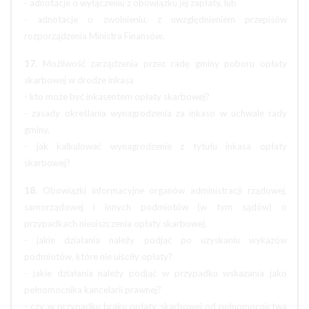
- adnotacje o wyłączeniu z obowiązku jej zapłaty, lub
- adnotacje o zwolnieniu, z uwzględnieniem przepisów
rozporządzenia Ministra Finansów.
17.
Możliwość zarządzenia przez radę gminy poboru opłaty
skarbowej w drodze inkasa
- kto może być inkasentem opłaty skarbowej?
- zasady określania wynagrodzenia za inkaso w uchwale rady
gminy,
- jak kalkulować wynagrodzenie z tytułu inkasa opłaty
skarbowej?
18.
Obowiązki informacyjne organów administracji rządowej,
samorządowej i innych podmiotów (w tym sądów) o
przypadkach nieuiszczenia opłaty skarbowej.
- jakie działania należy podjąć po uzyskaniu wykazów
podmiotów, które nie uiściły opłaty?
- jakie działania należy podjąć w przypadku wskazania jako
pełnomocnika kancelarii prawnej?
- czy w przypadku braku opłaty skarbowej od pełnomocnictwa