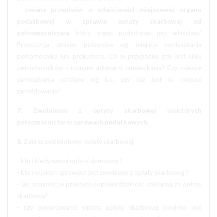
-
zmiana przepisów o właściwości miejscowej organu
podatkowej w sprawie opłaty skarbowej od
pełnomocnictwa,
który organ podatkowy jest właściwy?
Propozycja zmiany przepisów wg miejsca zamieszkania
pełnomocnika lub prokurenta. Co w przypadku gdy jest kilku
pełnomocników z różnymi adresami zamieszkania? Czy miejsce
zamieszkania ustalane wg k.c. czy też jest to miejsce
zameldowania?
7
.
Zwolnienie z opłaty skarbowej niektórych
pełnomocnictw w sprawach podatkowych.
8.
Zakres podmiotowy opłaty skarbowej:
- kto i kiedy wnosi opłatę skarbową ?
- kto i w jakich sprawach jest zwolniony z opłaty skarbowej ?
- jak rozumieć w praktyce odpowiedzialność solidarną za opłatę
skarbową?
- czy pokwitowanie wpłaty opłaty skarbowej powinno być