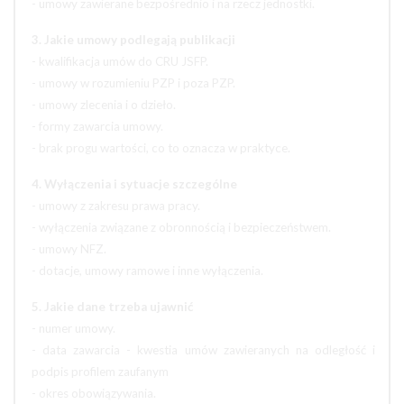
- umowy zawierane bezpośrednio i na rzecz jednostki.
3. Jakie umowy podlegają publikacji
- kwalifikacja umów do CRU JSFP.
- umowy w rozumieniu PZP i poza PZP.
- umowy zlecenia i o dzieło.
- formy zawarcia umowy.
- brak progu wartości, co to oznacza w praktyce.
4. Wyłączenia i sytuacje szczególne
- umowy z zakresu prawa pracy.
- wyłączenia związane z obronnością i bezpieczeństwem.
- umowy NFZ.
- dotacje, umowy ramowe i inne wyłączenia.
5. Jakie dane trzeba ujawnić
- numer umowy.
- data zawarcia - kwestia umów zawieranych na odległość i
podpis profilem zaufanym
- okres obowiązywania.