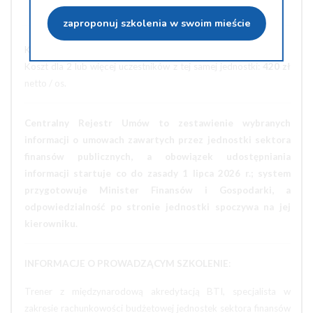
Wyślij na e-mail
zaproponuj szkolenia w swoim mieście
Koszt uczestnictwa w szkoleniu:
450 zł
netto / os.
Koszt dla 2 lub więcej uczestników z tej samej jednostki:
420 zł
netto / os.
Centralny Rejestr Umów to zestawienie wybranych
informacji o umowach zawartych przez jednostki sektora
finansów publicznych, a obowiązek udostępniania
informacji startuje co do zasady 1 lipca 2026 r.; system
przygotowuje Minister Finansów i Gospodarki, a
odpowiedzialność po stronie jednostki spoczywa na jej
kierowniku.
INFORMACJE O PROWADZĄCYM SZKOLENIE
:
Trener z międzynarodową akredytacją BTI, specjalista w
zakresie rachunkowości budżetowej jednostek sektora finansów