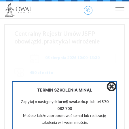
»
» OWAL.EDU.PL
Szkolenia otwarte
Centralny Rejestr Umów JSFP –
obowiązki, praktyka i wdrożenie
03 sierpnia 2026 10:00-13:30
450 zł netto
TERMIN SZKOLENIA MINĄŁ
Pobierz PDF
Zapytaj o następny:
biuro@owal.edu.pl
lub tel
570
Udostępnij na Facebooku
082 700
Możesz także zaproponować temat lub realizację
Udostępnij na Twiterze
szkolenia w Twoim mieście.