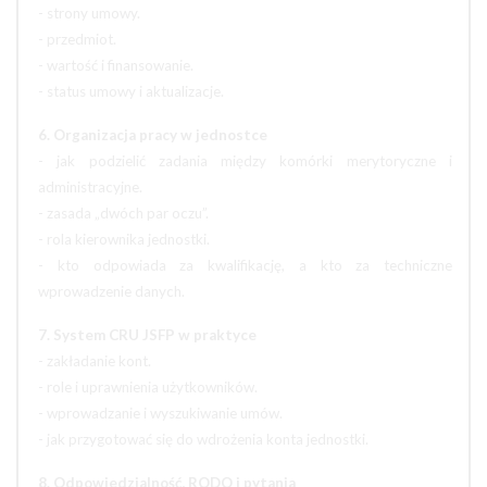
- strony umowy.
- przedmiot.
- wartość i finansowanie.
- status umowy i aktualizacje.
6. Organizacja pracy w jednostce
- jak podzielić zadania między komórki merytoryczne i
administracyjne.
- zasada „dwóch par oczu”.
- rola kierownika jednostki.
- kto odpowiada za kwalifikację, a kto za techniczne
wprowadzenie danych.
7. System CRU JSFP w praktyce
- zakładanie kont.
- role i uprawnienia użytkowników.
- wprowadzanie i wyszukiwanie umów.
- jak przygotować się do wdrożenia konta jednostki.
8. Odpowiedzialność, RODO i pytania