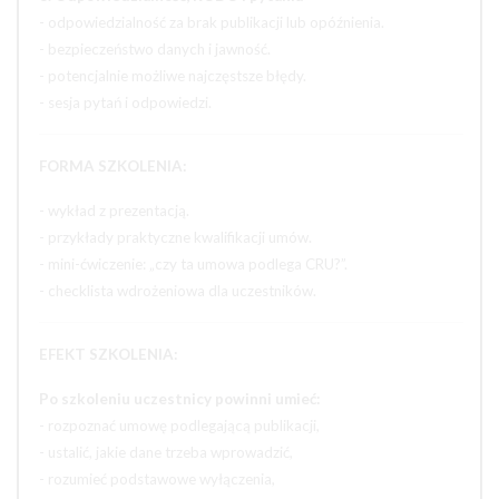
- odpowiedzialność za brak publikacji lub opóźnienia.
- bezpieczeństwo danych i jawność.
- potencjalnie możliwe najczęstsze błędy.
- sesja pytań i odpowiedzi.
FORMA SZKOLENIA:
- wykład z prezentacją.
- przykłady praktyczne kwalifikacji umów.
- mini-ćwiczenie: „czy ta umowa podlega CRU?”.
- checklista wdrożeniowa dla uczestników.
EFEKT SZKOLENIA:
Po szkoleniu uczestnicy powinni umieć:
- rozpoznać umowę podlegającą publikacji,
- ustalić, jakie dane trzeba wprowadzić,
- rozumieć podstawowe wyłączenia,