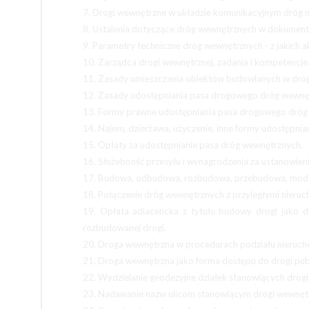
7. Drogi wewnętrzne w układzie komunikacyjnym dróg n
8. Ustalenia dotyczące dróg wewnętrznych w dokument
9. Parametry techniczne dróg wewnętrznych - z jakich
10. Zarządca drogi wewnętrznej, zadania i kompetencje
11. Zasady umieszczania obiektów budowlanych w dro
12. Zasady udostępniania pasa drogowego dróg wewnę
13. Formy prawne udostępniania pasa drogowego dróg 
14. Najem, dzierżawa, użyczenie, inne formy udostępnian
15. Opłaty za udostępnianie pasa dróg wewnętrznych.
16. Służebność przesyłu i wynagrodzenia za ustanowieni
17. Budowa, odbudowa, rozbudowa, przebudowa, modern
18. Połączenie dróg wewnętrznych z przyległymi nieruc
19. Opłata adiacencka z tytułu budowy drogi jako d
rozbudowanej drogi.
20. Droga wewnętrzna w procedurach podziału nieruch
21. Droga wewnętrzna jako forma dostępu do drogi publ
22. Wydzielanie geodezyjne działek stanowiących drogi
23. Nadawanie nazw ulicom stanowiącym drogi wewnęt