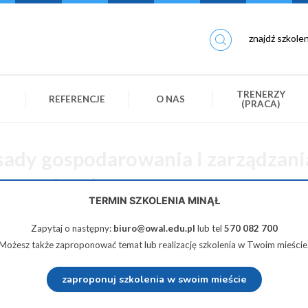
TRENERZY
REFERENCJE
O NAS
(PRACA)
sady gospodarowania i zarządzani
 w gminach
TERMIN SZKOLENIA MINĄŁ
Zapytaj o następny:
biuro@owal.edu.pl
lub tel
570 082 700
390 zł netto
Możesz także zaproponować temat lub realizację szkolenia w Twoim mieście
zaproponuj szkolenia w swoim mieście
Udostępnij na Twiterze
Wyślij na e-mail