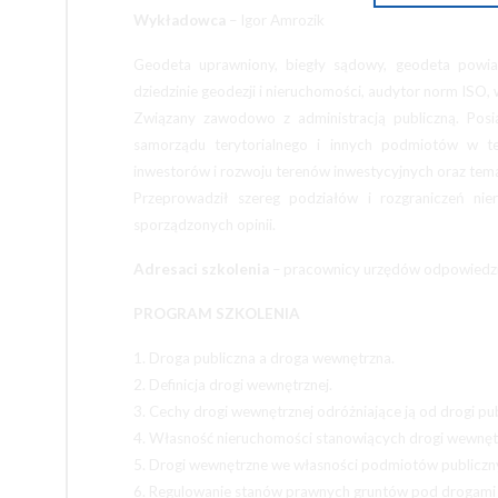
Wykładowca
– Igor Amrozik
Geodeta uprawniony, biegły sądowy, geodeta powiat
dziedzinie geodezji i nieruchomości, audytor norm ISO, 
Związany zawodowo z administracją publiczną. Posi
samorządu terytorialnego i innych podmiotów w tem
inwestorów i rozwoju terenów inwestycyjnych oraz te
Przeprowadził szereg podziałów i rozgraniczeń n
sporządzonych opinii.
Adresaci szkolenia
– pracownicy urzędów odpowiedzia
PROGRAM SZKOLENIA
1. Droga publiczna a droga wewnętrzna.
2. Definicja drogi wewnętrznej.
3. Cechy drogi wewnętrznej odróżniające ją od drogi pub
4. Własność nieruchomości stanowiących drogi wewnęt
5. Drogi wewnętrzne we własności podmiotów publiczny
6. Regulowanie stanów prawnych gruntów pod drogami 