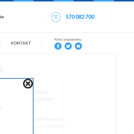
570 082 700
Poleć znajomemu:
KONTAKT
a
OPIEKUN
SZKOLENIA
.
Maciej Móżdżyński
Telefon: 570 082 700