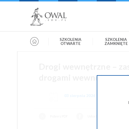
»
» OWAL.EDU.PL
Szkolenia otwarte
SZKOLENIA
SZKOLENIA
OTWARTE
ZAMKNIĘTE
Drogi wewnętrzne – za
drogami wewnętrznymi
03 sierpnia 2026 10:00-14:00
Pobierz PDF
Udostępnij na Facebooku