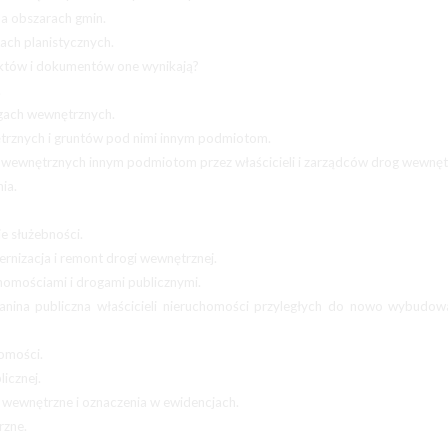
a obszarach gmin.
ach planistycznych.
 aktów i dokumentów one wynikają?
.
gach wewnętrznych.
trznych i gruntów pod nimi innym podmiotom.
wewnętrznych innym podmiotom przez właścicieli i zarządców drog wewnęt
ia.
e służebności.
izacja i remont drogi wewnętrznej.
homościami i drogami publicznymi.
anina publiczna właścicieli nieruchomości przyległych do nowo wybudow
omości.
icznej.
 wewnętrzne i oznaczenia w ewidencjach.
rzne.