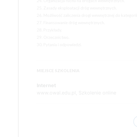
24. Organizacja ruchu na drogach wewnętrznych.
25. Zasady eksploatacji dróg wewnętrznych.
26. Możliwość zaliczenia drogi wewnętrznej do kategorii 
27. Finansowanie dróg wewnętrznych.
28. Przykłady.
29. Orzecznictwo.
30. Pytania i odpowiedzi.
MIEJSCE SZKOLENIA
Internet
www.owal.edu.pl, Szkolenie online