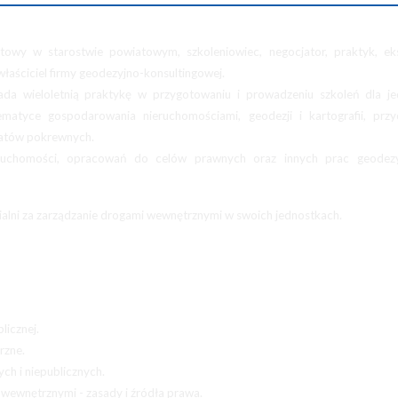
owy w starostwie powiatowym, szkoleniowiec, negocjator, praktyk, ek
właściciel firmy geodezyjno-konsultingowej.
ada wieloletnią praktykę w przygotowaniu i prowadzeniu szkoleń dla je
atyce gospodarowania nieruchomościami, geodezji i kartografii, przyc
matów pokrewnych.
ieruchomości, opracowań do celów prawnych oraz innych prac geodezy
lni za zarządzanie drogami wewnętrznymi w swoich jednostkach.
licznej.
rzne.
ch i niepublicznych.
wewnętrznymi - zasady i źródła prawa.