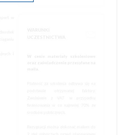
spert w
WARUNKI
dnostek
UCZESTNICTWA
iąganiu
jnych i
W cenie materiały szkoleniowe
oraz zaświadczenie przesyłane na
maila.
Płatność za szkolenia odbywa się na
podstawie otrzymanej faktury.
Zwolnienie z VAT w przypadku
finansowania w co najmniej 70% ze
środków publicznych.
Rezygnacji można dokonać mailem do
2 dni roboczych przed planowanym