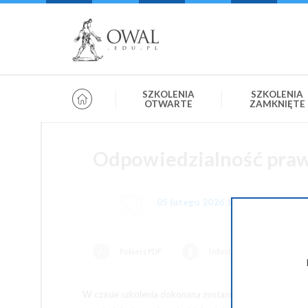
»
» OWAL.EDU.PL
Szkolenia otwarte
SZKOLENIA
SZKOLENIA
OTWARTE
ZAMKNIĘTE
Odpowiedzialność praw
05 lutego 2026 10:00-14:00
Pobierz PDF
Udostępnij na Facebooku
W czasie szkolenia dokonana zostanie analiza odpowiedz