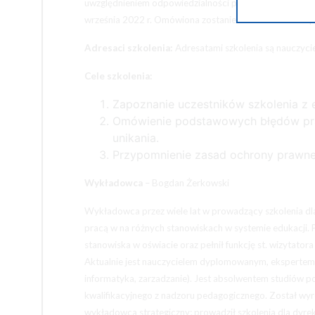
uwzględnieniem odpowiedzialności porządkowej, dyscypl
września 2022 r. Omówiona zostanie również ochrona pr
Adresaci szkolenia:
Adresatami szkolenia są nauczycie
Cele szkolenia:
Zapoznanie uczestników szkolenia z 
Omówienie podstawowych błędów pra
unikania.
Przypomnienie zasad ochrony prawnej
Wykładowca
– Bogdan Żerkowski
Wykładowca przez wiele lat w prowadzący szkolenia dla
pracą w na różnych stanowiskach w systemie edukacji. P
stanowiska w oświacie oraz pełnił funkcję st. wizytat
Aktualnie jest nauczycielem dyplomowanym, ekspertem
informatyka, zarzadzanie). Jest absolwentem studiów po
kwalifikacyjnego z nadzoru pedagogicznego. Został wyr
wykładowca strategiczny; prowadził szkolenia dla dyrek