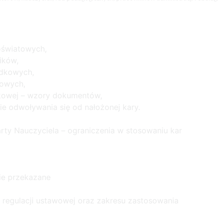
oświatowych,
ików,
ądkowych,
kowych,
dkowej – wzory dokumentów,
e odwoływania się od nałożonej kary.
arty Nauczyciela – ograniczenia w stosowaniu kar
ie przekazane
regulacji ustawowej oraz zakresu zastosowania