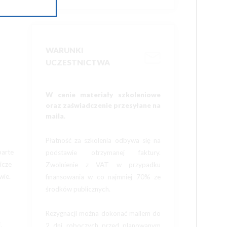
od 1
WARUNKI
UCZESTNICTWA
W cenie materiały szkoleniowe
oraz zaświadczenie przesyłane na
maila.
Płatność za szkolenia odbywa się na
parte
podstawie otrzymanej faktury.
icze
Zwolnienie z VAT w przypadku
wie.
finansowania w co najmniej 70% ze
środków publicznych.
Rezygnacji można dokonać mailem do
.
2 dni roboczych przed planowanym