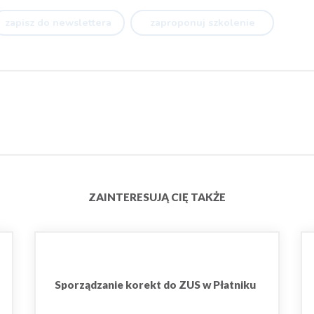
zapisz do newslettera
zaproponuj szkolenie
ZAINTERESUJĄ CIĘ TAKŻE
Sporządzanie korekt do ZUS w Płatniku