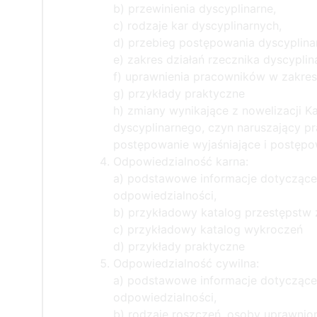
b) przewinienia dyscyplinarne,
c) rodzaje kar dyscyplinarnych,
d) przebieg postępowania dyscyplinar
e) zakres działań rzecznika dyscyplin
f) uprawnienia pracowników w zakresi
g) przykłady praktyczne
h) zmiany wynikające z nowelizacji 
dyscyplinarnego, czyn naruszający pr
postępowanie wyjaśniające i postępo
Odpowiedzialność karna:
a) podstawowe informacje dotyczące
odpowiedzialności,
b) przykładowy katalog przestępstw
c) przykładowy katalog wykroczeń
d) przykłady praktyczne
Odpowiedzialność cywilna:
a) podstawowe informacje dotyczące
odpowiedzialności,
b) rodzaje roszczeń, osoby uprawnio