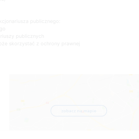
kcjonariusza publicznego:
ego
riuszy publicznych
może skorzystać z ochrony prawnej
zobacz na mapie