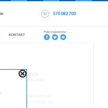
570 082 700
Poleć znajomemu:
KONTAKT
OPIEKUN
SZKOLENIA
.
Maciej Móżdżyński
Telefon: 570 082 700