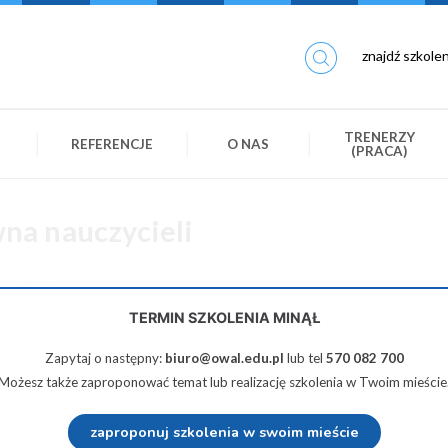
TRENERZY
REFERENCJE
O NAS
(PRACA)
na nauczycieli
350 zł netto
TERMIN SZKOLENIA MINĄŁ
Zapytaj o następny:
biuro@owal.edu.pl
lub tel
570 082 700
Udostępnij na Twiterze
Wyślij na e-mail
Możesz także zaproponować temat lub realizację szkolenia w Twoim mieście
ialności prawnej nauczycieli w ujęciu teoretycznym i praktycznym z
zaproponuj szkolenia w swoim mieście