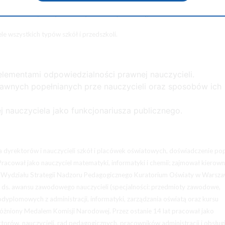
inarnej, cywilnej i karnej oraz zmian w Karcie Nauczyciela obowiązujących 
awna nauczyciela jako funkcjonariusza publicznego.
le wszystkich typów szkół i przedszkoli.
elementami odpowiedzialności prawnej nauczycieli.
wnych popełnianych prze nauczycieli oraz sposobów ich
 nauczyciela jako funkcjonariusza publicznego.
 dyrektorów i nauczycieli szkół i placówek oświatowych, doświadczenie po
racował jako nauczyciel matematyki, informatyki i chemii; zajmował kierown
ora Wydziału Strategii Nadzoru Pedagogicznego Kuratorium Oświaty w Warsza
 ds. awansu zawodowego nauczycieli (specjalności: przedmioty zawodowe,
dyplomowych z administracji, informatyki, zarządzania oświatą oraz kursu
óżniony Medalem Komisji Narodowej. Przez ostanie 14 lat pracował jako
torów, nauczycieli, rad pedagogicznych, pracowników administracji i obsługi