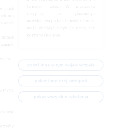
terminem zajęć. W przypadku
Edukacji
rezygnacji ze zgłoszonego
rektora
uczestnictwa po tym terminie ośrodek
cowanie
może obciążyć instytucje delegujące
kosztami szkolenia.
dotacji
szający,
wskim.
pokaż inne w tym województwie
pokaż inne z tej kategorii
owanych,
pokaż wszystkie szkolenia
ialność
otrzeby