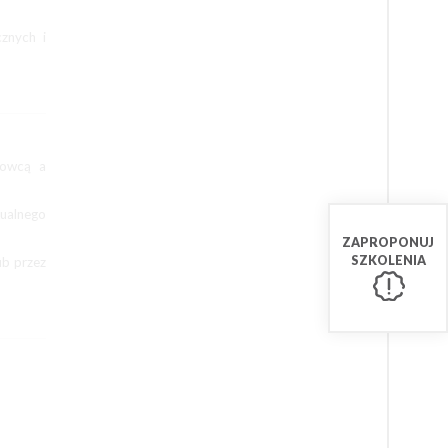
cznych i
dowcą a
tualnego
ZAPROPONUJ
SZKOLENIA
ub przez