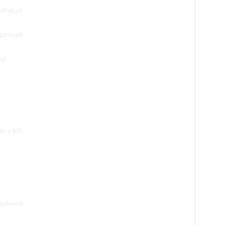
żliwych
 potrzeb
ji.
in z KS.
 wybrane