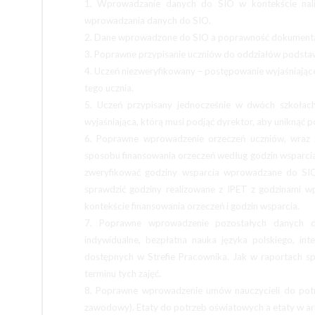
1. Wprowadzanie danych do SIO w kontekście nali
wprowadzania danych do SIO.
2. Dane wprowadzone do SIO a poprawność dokumentacj
3. Poprawne przypisanie uczniów do oddziałów podsta
4. Uczeń niezweryfikowany – postępowanie wyjaśniające
tego ucznia.
5. Uczeń przypisany jednocześnie w dwóch szkołach
wyjaśniająca, którą musi podjąć dyrektor, aby uniknąć 
6. Poprawne wprowadzenie orzeczeń uczniów, wraz 
sposobu finansowania orzeczeń według godzin wsparcia
zweryfikować godziny wsparcia wprowadzane do SIO 
sprawdzić godziny realizowane z IPET z godzinami
kontekście finansowania orzeczeń i godzin wsparcia.
7. Poprawne wprowadzenie pozostałych danych d
indywidualne, bezpłatna nauka języka polskiego, in
dostępnych w Strefie Pracownika. Jak w raportach sp
terminu tych zajęć.
8. Poprawne wprowadzenie umów nauczycieli do potr
zawodowy). Etaty do potrzeb oświatowych a etaty w ark