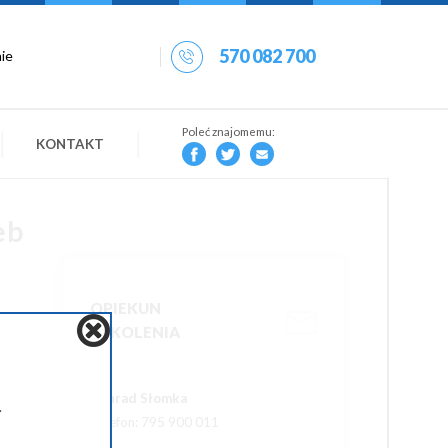
570 082 700
Poleć znajomemu:
KONTAKT
eb
OPIEKUN
SZKOLENIA
Konrad Słomka
.
Telefon: 795 900 011