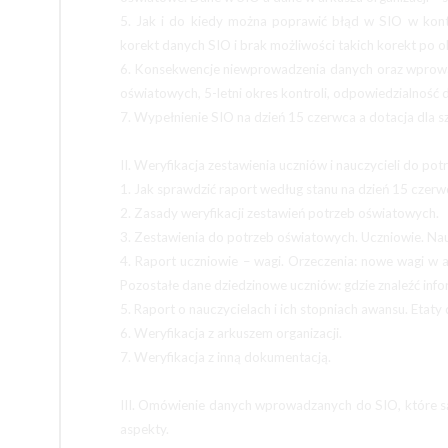
5. Jak i do kiedy można poprawić błąd w SIO w kon
korekt danych SIO i brak możliwości takich korekt po ok
6. Konsekwencje niewprowadzenia danych oraz wprowad
oświatowych, 5-letni okres kontroli, odpowiedzialność 
7. Wypełnienie SIO na dzień 15 czerwca a dotacja dla 
II. Weryfikacja zestawienia uczniów i nauczycieli do p
1. Jak sprawdzić raport według stanu na dzień 15 czerw
2. Zasady weryfikacji zestawień potrzeb oświatowych.
3. Zestawienia do potrzeb oświatowych. Uczniowie. Nau
4. Raport uczniowie – wagi. Orzeczenia: nowe wagi w 
Pozostałe dane dziedzinowe uczniów: gdzie znaleźć in
5. Raport o nauczycielach i ich stopniach awansu. Etat
6. Weryfikacja z arkuszem organizacji.
7. Weryfikacja z inną dokumentacją.
III. Omówienie danych wprowadzanych do SIO, które s
aspekty.