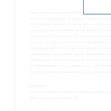
Celem szkolenia jest przedstawienie procedury potwie
placówki (samorządowe i dotowane). Zostaną przeprow
które powinien sprawdzić dyrektor, aby zweryfikowa
finansowania orzeczeń według godzin wsparcia realiz
przez dyrektora. Szkolenie będzie przeprowadzone na rz
w Excelu. Prowadzący szkolenie przekaże informacj
poprawnego naliczenia potrzeb oświatowych. Zostaną
potwierdzenia prawdziwości danych wprowadzanych w
weryfikacji, jak dyrektor może prosto sprawdzić dane
sprawdzić raporty z SIO z dokumentacją?). Jak i do ki
do potrzeb oświatowych na kolejny rok. Omówienie wsk
ADRESACI:
Szkolenie jest skierowane do dyrektorów przedszkoli,
którzy wprowadzają dane do SIO.