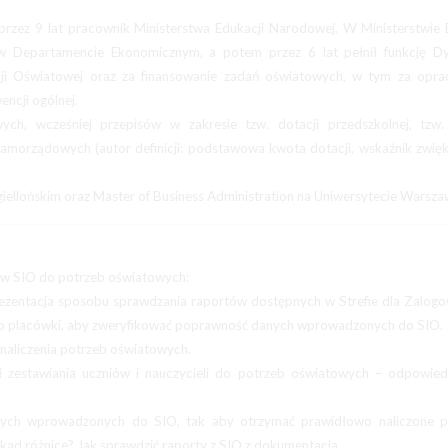
 przez 9 lat pracownik Ministerstwa Edukacji Narodowej. W Ministerstwie 
w Departamencie Ekonomicznym, a potem przez 6 lat pełnił funkcję Dy
ji Oświatowej oraz za finansowanie zadań oświatowych, w tym za opra
ncji ogólnej.
ch, wcześniej przepisów w zakresie tzw. dotacji przedszkolnej, tzw. 
samorządowych (autor definicji: podstawowa kwota dotacji, wskaźnik zwięk
iellońskim oraz Master of Business Administration na Uniwersytecie Warsza
 w SIO do potrzeb oświatowych:
Prezentacja sposobu sprawdzania raportów dostępnych w Strefie dla Zalog
lub placówki, aby zweryfikować poprawność danych wprowadzonych do SIO.
naliczenia potrzeb oświatowych.
 zestawiania uczniów i nauczycieli do potrzeb oświatowych – odpowiedz
nych wprowadzonych do SIO, tak aby otrzymać prawidłowo naliczone p
skąd różnice? Jak sprawdzić raporty z SIO z dokumentacją.