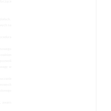
tyczące
iałach.
owych na
ocedura
 nowego
powinien
pozwoli
uwagę w
uczanie
zinowych
wolonego
, awans