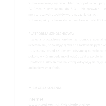
9. Omówienie najczęstszych błędów popełnianych przy
IV. Praca z instrukcjami do SIO - jak sprawnie i s
merytorycznych aspektów wprowadzania danych.
V. Inne aspekty: ochrona danych osobowych a RODO, ud
PLATFORMA SZKOLENIOWA:
- zajęcia prowadzone on-line, za pomocą specjalne
uczestnikami, pozwalającej także na zadawanie pytań 
- uczestnicy przed szkoleniem otrzymają na wskazane
pokoju, w którym będą mogli wziąć udział w szkoleniu,
- platforma szkoleniowa na której odbywają się zajęc
aplikację w smartfonie.
MIEJSCE SZKOLENIA
Internet
www.owal.edu.pl, Szkolenie online