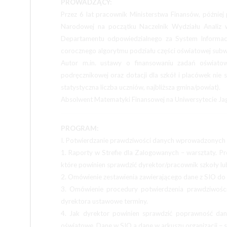
PROWADZĄCY:
Przez 6 lat pracownik Ministerstwa Finansów, później
Narodowej na początku Naczelnik Wydziału Analiz 
Departamentu odpowiedzialnego za System Informac
corocznego algorytmu podziału części oświatowej subwe
Autor m.in. ustawy o finansowaniu zadań oświatowy
podręcznikowej oraz dotacji dla szkół i placówek nie 
statystyczna liczba uczniów, najbliższa gmina/powiat).
Absolwent Matematyki Finansowej na Uniwersytecie Jag
PROGRAM:
I. Potwierdzanie prawdziwości danych wprowadzonych
1. Raporty w Strefie dla Zalogowanych – warsztaty. 
które powinien sprawdzić dyrektor/pracownik szkoły 
2. Omówienie zestawienia zawierającego dane z SIO do 
3. Omówienie procedury potwierdzenia prawdziwości
dyrektora ustawowe terminy.
4. Jak dyrektor powinien sprawdzić poprawność da
oświatowe. Dane w SIO a dane w arkuszu organizacji – 