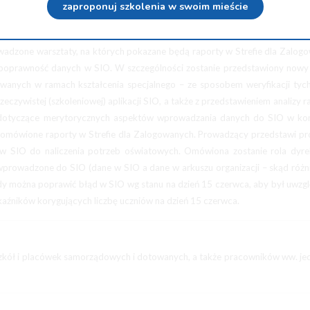
zaproponuj szkolenia w swoim mieście
rdzania i weryfikacji danych do potrzeb oświatowych przez szkoły, przed
adzone warsztaty, na których pokazane będą raporty w Strefie dla Zalog
ć poprawność danych w SIO. W szczególności zostanie przedstawiony now
owanych w ramach kształcenia specjalnego – ze sposobem weryfikacji tyc
eczywistej (szkoleniowej) aplikacji SIO, a także z przedstawieniem analizy 
e dotyczące merytorycznych aspektów wprowadzania danych do SIO w kon
 omówione raporty w Strefie dla Zalogowanych. Prowadzący przedstawi p
 SIO do naliczenia potrzeb oświatowych. Omówiona zostanie rola dyre
 wprowadzone do SIO (dane w SIO a dane w arkuszu organizacji – skąd różn
edy można poprawić błąd w SIO wg stanu na dzień 15 czerwca, aby był uwzg
aźników korygujących liczbę uczniów na dzień 15 czerwca.
 szkół i placówek samorządowych i dotowanych, a także pracowników ww. je