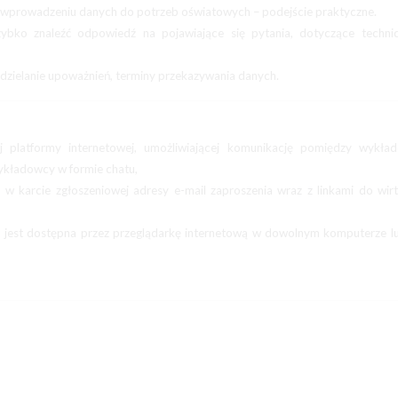
 wprowadzeniu danych do potrzeb oświatowych – podejście praktyczne.
zybko znaleźć odpowiedź na pojawiające się pytania, dotyczące techni
zielanie upoważnień, terminy przekazywania danych.
j platformy internetowej, umożliwiającej komunikację pomiędzy wykła
wykładowcy w formie chatu,
 w karcie zgłoszeniowej adresy e-mail zaproszenia wraz z linkami do wir
ia jest dostępna przez przeglądarkę internetową w dowolnym komputerze l