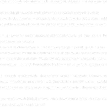
czenia potrzeb oświatowych dla samorządu. Aspekty merytoryczne do
i przebiegu nauczania w placówce – na co zwrócić szczególną uwagę.
wowych i dodatkowych – wskazanie, kiedy uczeń powinien być w dwóch oddz
 dyrektora szkoły/placówki, weryfikacja ucznia a naliczenie potrzeb oświat
 – jak dyrektor może sprawdzić przypisanie ucznia do innej szkoły. Pr
podwójnego finansowania.
z okresami obowiązywania oraz ich weryfikacja z poradnią. Omówienie
 realizowanych w ramach kształcenia specjalnego. W jaki sposób dyrektor 
– praktyczne warsztaty. Przedstawienie wzoru karty orzeczenia, która 
 wprowadzonym do SIO. Poprawność IPETów – na co zwrócić szczególną 
o potrzeb oświatowych, dotyczących ucznia (nauczanie domowe, na
ternaty, młodociany pracownik itd.). Omówienie raportów danych dzied
rawdzić czas nauki języka polskiego i nieprzekroczenie ustawowego doz
zeb oświatowych (rodzaj umowy, tygodniowy wymiar zajęć, nieobecności
uszu organizacji - skąd różnice?