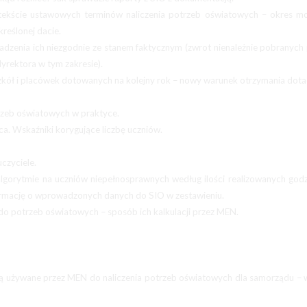
tekście ustawowych terminów naliczenia potrzeb oświatowych – okres mo
reślonej dacie.
zenia ich niezgodnie ze stanem faktycznym (zwrot nienależnie pobranych
dyrektora w tym zakresie).
szkół i placówek dotowanych na kolejny rok – nowy warunek otrzymania dotac
otrzeb oświatowych w praktyce.
ca. Wskaźniki korygujące liczbę uczniów.
czyciele.
algorytmie na uczniów niepełnosprawnych według ilości realizowanych godz
formację o wprowadzonych danych do SIO w zestawieniu.
y do potrzeb oświatowych – sposób ich kalkulacji przez MEN.
ą używane przez MEN do naliczenia potrzeb oświatowych dla samorządu –