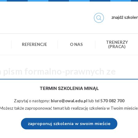
TRENERZY
REFERENCJE
O NAS
(PRACA)
 pism formalno-prawnych ze
eniem pism administracyjnych, w
TERMIN SZKOLENIA MINĄŁ
 skargi, wnioski i zażalenia
Zapytaj o następny:
biuro@owal.edu.pl
lub tel
570 082 700
Możesz także zaproponować temat lub realizację szkolenia w Twoim mieście
370 zł netto
zaproponuj szkolenia w swoim mieście
 Twiterze
Wyślij na e-mail