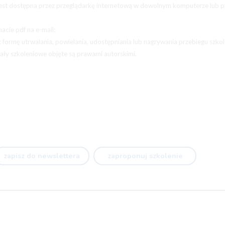
a jest dostępna przez przeglądarkę internetową w dowolnym komputerze lub p
acie pdf na e-mail;
k formę utrwalania, powielania, udostępniania lub nagrywania przebiegu szkol
iały szkoleniowe objęte są prawami autorskimi.
zapisz do newslettera
zaproponuj szkolenie