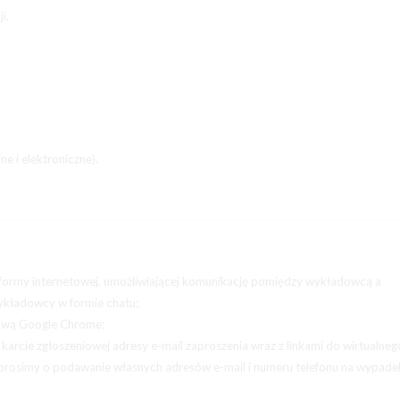
i.
ne i elektroniczne).
atformy internetowej, umożliwiającej komunikację pomiędzy wykładowcą a
wykładowcy w formie chatu;
tową Google Chrome;
karcie zgłoszeniowej adresy e-mail zaproszenia wraz z linkami do wirtualneg
- prosimy o podawanie własnych adresów e-mail i numeru telefonu na wypade