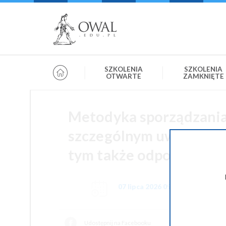
»
» OWAL.EDU.PL
Szkolenia otwarte
SZKOLENIA
SZKOLENIA
OTWARTE
ZAMKNIĘTE
Metodyka sporządzania
szczególnym uwzględni
tym także odpowiedzi na
07 lipca 2026 09:00-12:00
Udostępnij na Facebooku
Udostępnij na