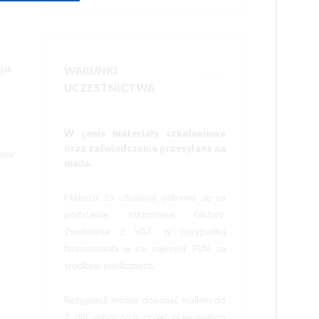
jak
WARUNKI
UCZESTNICTWA
W cenie materiały szkoleniowe
oraz zaświadczenie przesyłane na
stek
maila.
Płatność za szkolenia odbywa się na
podstawie otrzymanej faktury.
Zwolnienie z VAT w przypadku
finansowania w co najmniej 70% ze
środków publicznych.
Rezygnacji można dokonać mailem do
2 dni roboczych przed planowanym