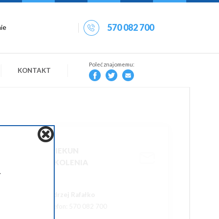
570 082 700
Poleć znajomemu:
KONTAKT
OPIEKUN
SZKOLENIA
.
Andrzej Rafałko
Telefon: 570 082 700