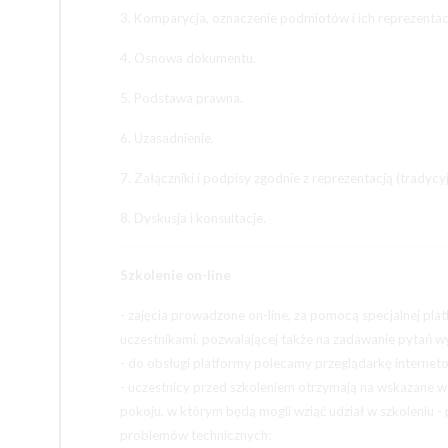
3. Komparycja, oznaczenie podmiotów i ich reprezentacj
4. Osnowa dokumentu.
5. Podstawa prawna.
6. Uzasadnienie.
7. Załączniki i podpisy zgodnie z reprezentacją (tradycyj
8. Dyskusja i konsultacje.
Szkolenie on-line
- zajęcia prowadzone on-line, za pomocą specjalnej pl
uczestnikami, pozwalającej także na zadawanie pytań 
- do obsługi platformy polecamy przeglądarkę interne
- uczestnicy przed szkoleniem otrzymają na wskazane w 
pokoju, w którym będą mogli wziąć udział w szkoleniu 
problemów technicznych;