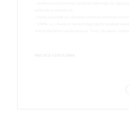
- platforma szkoleniowa na której odbywają się zajęci
aplikację w smartfonie;
- każdy uczestnik po szkoleniu otrzyma materiały w form
- OWAL s.c. i trenerzy nie wyrażają zgody na jakąkolwie
oraz materiałów szkoleniowych. Treść szkolenia i mater
MIEJSCE SZKOLENIA