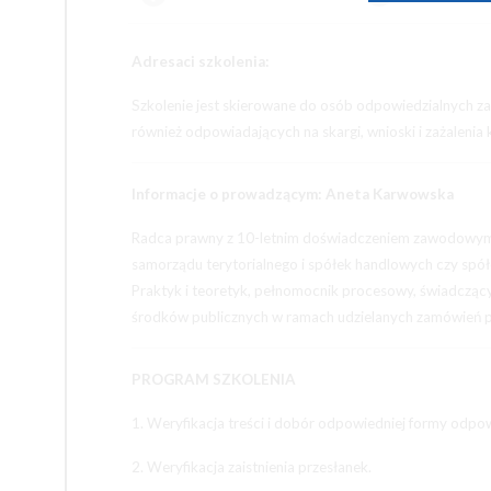
Adresaci szkolenia:
Szkolenie jest skierowane do osób odpowiedzialnych za
również odpowiadających na skargi, wnioski i zażalenia 
Informacje o prowadzącym: Aneta Karwowska
Radca prawny z 10-letnim doświadczeniem zawodowym 
samorządu terytorialnego i spółek handlowych czy spół
Praktyk i teoretyk, pełnomocnik procesowy, świadczący
środków publicznych w ramach udzielanych zamówień p
PROGRAM SZKOLENIA
1. Weryfikacja treści i dobór odpowiedniej formy odpow
2. Weryfikacja zaistnienia przesłanek.