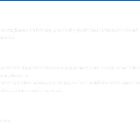
 sporządzanie pism formalno-prawnych w instytucjach i przedsiębiorstwach, 
klientów.
przy obsłudze przedsiębiorców oraz podmiotów publicznych, w tym jedno
ek publicznych.
 bieżącą obsługę prawną również przy realizacji projektów realizowanych ze
ublicznych finansowych przez UE.
iedzi.