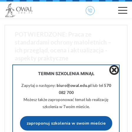
»
» OWAL.EDU.PL
Szkolenia otwarte
POTWIERDZONE: Praca ze
standardami ochrony małoletnich –
ich przegląd, ocena i aktualizacja -
aspekty praktyczne
TERMIN SZKOLENIA MINĄŁ
17 września 2025 09:00-13:00
Zapytaj o następny:
biuro@owal.edu.pl
lub tel
570
370 zł netto
082 700
Możesz także zaproponować temat lub realizację
szkolenia w Twoim mieście.
Udostępnij na Facebooku
zaproponuj szkolenia w swoim mieście
Udostępnij na Twiterze