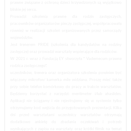
prawne związane z ochroną dzieci krzywdzonych są wyjątkowo
bliskie jej sercu.
Prowadzi szkolenia prawne dla rodzin zastępczych,
pracowników organizatorów pieczy zastępczej, współpracowała
również w realizacji szkoleń organizowanych przez samorządy
województw.
Jest trenerem PRIDE (szkolenia dla kandydatów na rodziny
zastępcze) oraz prowadzi warsztaty wspierające dla rodziców.
W 2021 r. wraz z Fundacją EY stworzyła " Vademecum prawne
rodzica zastępczego".
uczestników, trenera oraz organizatora szkolenia powinien być
włączony mikrofon/ kamerka mile widziana. Proszę mieć także
przy sobie telefon komórkowy do pracy w trakcie warsztatów.
Będziemy korzystać z narzędzi: mentimeter i/lub ahaslides.
Aplikacji nie ściągamy i nie rejestrujemy się w systemie tylko
otrzymujemy kod wejścia do przygotowanych prezentacji. Kilka
dni przed warsztatami uczestnicy warsztatów otrzymają
dodatkowo ankietę do zbadania oczekiwań i potrzeb
wynikających z zapisu na warsztaty oraz krótki filmik na temat