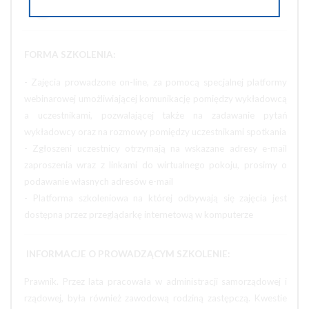
Wyślij na e-mail
FORMA SZKOLENIA:
- Zajęcia prowadzone on-line, za pomocą specjalnej platformy
webinarowej umożliwiającej komunikację pomiędzy wykładowcą
a uczestnikami, pozwalającej także na zadawanie pytań
wykładowcy oraz na rozmowy pomiędzy uczestnikami spotkania
- Zgłoszeni uczestnicy otrzymają na wskazane adresy e-mail
zaproszenia wraz z linkami do wirtualnego pokoju, prosimy o
podawanie własnych adresów e-mail
- Platforma szkoleniowa na której odbywają się zajęcia jest
dostępna przez przeglądarkę internetową w komputerze
INFORMACJE O PROWADZĄCYM SZKOLENIE:
Prawnik. Przez lata pracowała w administracji samorządowej i
rządowej, była również zawodową rodziną zastępczą. Kwestie