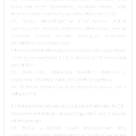
wypełnianiu e-TW ((prawidłowe określenie odsetek, daty
doręczenia upomnienia w przypadku tzw. fikcji doręczenia).
3.3. Podpis elektroniczny na e-TW (rodzaj podpisu
elektronicznego, kto może podpisywać? Jakie upoważnienia od
wierzyciela powinni posiadać pracownicy podpisujący
upomnienia i tytuły wykonawcze).
3.4. Konsekwencje nieprawidłowo sporządzonego i podpisanego
e-TW. Zakres weryfikacji e-TW w aplikacji e-TW przez organ
egzekucyjny.
3.5. Kiedy organ egzekucyjny zawiadomi wierzyciela o
nieprzyjęciu TW a kiedy o nieprzystąpieniu do egzekucji?
3.6. Możliwość sprawdzanie przez wierzyciela statusu TW w
aplikacji e-TW.
4. Informacja dodatkowa do tytułu wykonawczego (e-DI) –
rozszerzenie katalogu informacji np. dane dot. małżonka
zobowiązanego.
4.1. Zmiany w zakresie danych przekazywanych przez
wierzyciela do organu egzekucyjnego w trakcie postępowania