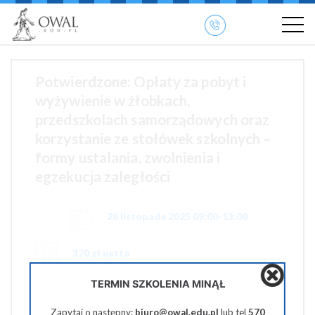
»
» OWAL.EDU.PL
Szkolenia otwarte
Potwierdzone: Opłaty za pobyt i
wyżywienie w żłobkach,
przedszkolach samorządowych oraz
korzystanie ze stołówek szkolnych –
formy ustalania, zwolnienia i
egzekucja zaległości
26 listopada 2025 09:00-13:00
370 zł netto
TERMIN SZKOLENIA MINĄŁ
Pobierz PDF
Zapytaj o następny:
biuro@owal.edu.pl
lub tel
570