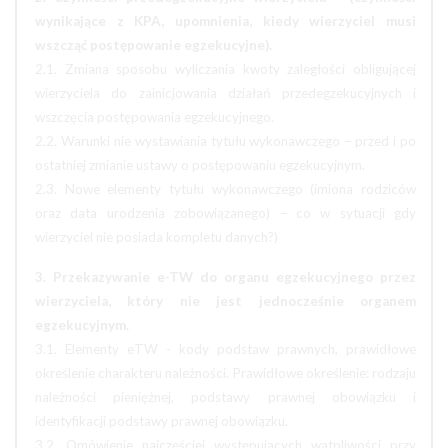
wynikające z KPA, upomnienia, kiedy wierzyciel musi
wszcząć postępowanie egzekucyjne).
2.1. Zmiana sposobu wyliczania kwoty zaległości obligującej
wierzyciela do zainicjowania działań przedegzekucyjnych i
wszczęcia postępowania egzekucyjnego.
2.2. Warunki nie wystawiania tytułu wykonawczego – przed i po
ostatniej zmianie ustawy o postępowaniu egzekucyjnym.
2.3. Nowe elementy tytułu wykonawczego (imiona rodziców
oraz data urodzenia zobowiązanego) – co w sytuacji gdy
wierzyciel nie posiada kompletu danych?)
3. Przekazywanie e-TW do organu egzekucyjnego przez
wierzyciela, który nie jest jednocześnie organem
egzekucyjnym.
3.1. Elementy eTW - kody podstaw prawnych, prawidłowe
określenie charakteru należności. Prawidłowe określenie: rodzaju
należności pieniężnej, podstawy prawnej obowiązku i
identyfikacji podstawy prawnej obowiązku.
3.2. Omówienie najczęściej występujących wątpliwości przy