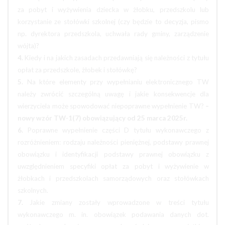
za pobyt i wyżywienia dziecka w żłobku, przedszkolu lub
korzystanie ze stołówki szkolnej (czy będzie to decyzja, pismo
np. dyrektora przedszkola, uchwała rady gminy, zarządzenie
wójta)?
4.
Kiedy i na jakich zasadach przedawniają się należności z tytułu
opłat za przedszkole, żłobek i stołówkę?
5.
Na które elementy przy wypełnianiu elektronicznego TW
należy zwrócić szczególną uwagę i jakie konsekwencje dla
wierzyciela może spowodować niepoprawne wypełnienie TW?
–
nowy wzór TW-1(7) obowiązujący od 25 marca 2025r.
6.
Poprawne wypełnienie części D tytułu wykonawczego z
rozróżnieniem: rodzaju należności pieniężnej, podstawy prawnej
obowiązku i identyfikacji podstawy prawnej obowiązku z
uwzględnieniem specyfiki opłat za pobyt i wyżywienie w
żłobkach i przedszkolach samorządowych oraz stołówkach
szkolnych.
7.
Jakie zmiany zostały wprowadzone w treści tytułu
wykonawczego m. in. obowiązek podawania danych dot.