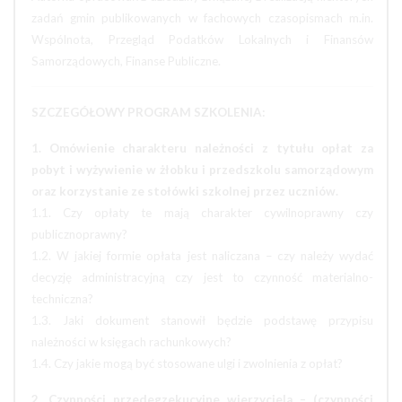
zadań gmin publikowanych w fachowych czasopismach m.in.
Wspólnota, Przegląd Podatków Lokalnych i Finansów
Samorządowych, Finanse Publiczne.
SZCZEGÓŁOWY PROGRAM SZKOLENIA:
1. Omówienie charakteru należności z tytułu opłat za
pobyt i wyżywienie w żłobku i przedszkolu samorządowym
oraz korzystanie ze stołówki szkolnej przez uczniów.
1.1. Czy opłaty te mają charakter cywilnoprawny czy
publicznoprawny?
1.2. W jakiej formie opłata jest naliczana – czy należy wydać
decyzję administracyjną czy jest to czynność materialno-
techniczna?
1.3. Jaki dokument stanowił będzie podstawę przypisu
należności w księgach rachunkowych?
1.4. Czy jakie mogą być stosowane ulgi i zwolnienia z opłat?
2. Czynności przedegzekucyjne wierzyciela – (czynności