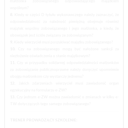
małżonka zobowiązanego odpowiadającego majątkiem
wspólnym?
8.
Kiedy w części D tytułu wykonawczego należy zaznaczyć, że
odpowiedzialność za należność pieniężną obejmuje również
majątek wspólny zobowiązanego i jego małżonka, a kiedy, że
obowiązek jest ściśle związany ze zobowiązanym?
9.
Kiedy wierzyciel musi poszukiwać majątku zobowiązanego?
10.
Czy na zobowiązanego mogą być nałożone sankcji za
niezłożenie oświadczenia o stanie majątkowym?
11.
Czy w przypadku solidarnej odpowiedzialności małżonków
za zobowiązanie publicznoprawne należy doręczyć upomnienie
obojgu małżonkom czy wystarczy jednemu?
12.
Jakich zdarzeniach wierzyciel musi zawiadomić organ
egzekucyjny na formularzu e-ZW?
13.
Czy jednym e-ZW można zawiadomić o zmianach w kilku e-
TW dotyczących tego samego zobowiązanego?
TRENER PROWADZĄCY SZKOLENIE: