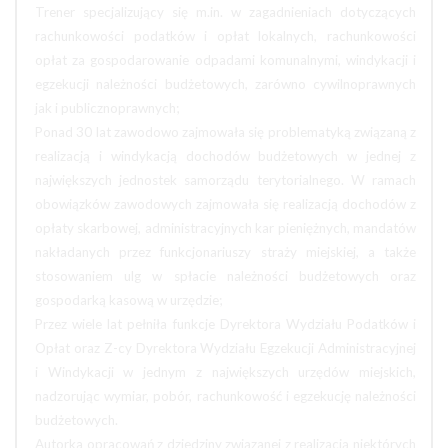
Trener specjalizujący się m.in. w zagadnieniach dotyczących
rachunkowości podatków i opłat lokalnych, rachunkowości
opłat za gospodarowanie odpadami komunalnymi, windykacji i
egzekucji należności budżetowych, zarówno cywilnoprawnych
jak i publicznoprawnych;
Ponad 30 lat zawodowo zajmowała się problematyką związaną z
realizacją i windykacją dochodów budżetowych w jednej z
największych jednostek samorządu terytorialnego. W ramach
obowiązków zawodowych zajmowała się realizacją dochodów z
opłaty skarbowej, administracyjnych kar pieniężnych, mandatów
nakładanych przez funkcjonariuszy straży miejskiej, a także
stosowaniem ulg w spłacie należności budżetowych oraz
gospodarką kasową w urzędzie;
Przez wiele lat pełniła funkcje Dyrektora Wydziału Podatków i
Opłat oraz Z-cy Dyrektora Wydziału Egzekucji Administracyjnej
i Windykacji w jednym z największych urzędów miejskich,
nadzorując wymiar, pobór, rachunkowość i egzekucję należności
budżetowych.
Autorka opracowań z dziedziny związanej z realizacją niektórych