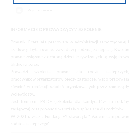
Wyślij na e-mail
INFORMACJE O PROWADZĄCYM SZKOLENIE:
Prawnik. Przez lata pracowała w administracji samorządowej i
rządowej, była również zawodową rodziną zastępczą. Kwestie
prawne związane z ochroną dzieci krzywdzonych są wyjątkowo
bliskie jej sercu.
Prowadzi szkolenia prawne dla rodzin zastępczych,
pracowników organizatorów pieczy zastępczej, współpracowała
również w realizacji szkoleń organizowanych przez samorządy
województw.
Jest trenerem PRIDE (szkolenia dla kandydatów na rodziny
zastępcze) oraz prowadzi warsztaty wspierające dla rodziców.
W 2021 r. wraz z Fundacją EY stworzyła " Vademecum prawne
rodzica zastępczego".