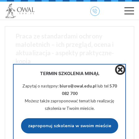
»
» OWAL.EDU.PL
Szkolenia otwarte
Praca ze standardami ochrony
małoletnich – ich przegląd, ocena i
aktualizacja - aspekty praktyczne-
kopia
TERMIN SZKOLENIA MINĄŁ
od 17 czerwca 2026
Zapytaj o następny:
biuro@owal.edu.pl
lub tel
570
do stycznia
082 700
390 zł netto
Możesz także zaproponować temat lub realizację
szkolenia w Twoim mieście.
Udostępnij na Facebooku
zaproponuj szkolenia w swoim mieście
Udostępnij na Twiterze