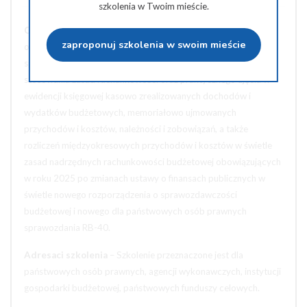
szkolenia w Twoim mieście.
Cel szkolenia
– Celem szkolenia jest podniesienie kwalifikacji
zaproponuj szkolenia w swoim mieście
osób zajmujących się finansami, budżetem, księgowością i
sprawozdawczością budżetową w zakresie prawidłowego
stosowania zasad rachunkowości oraz praktycznego ujęcia w
ewidencji księgowej kasowo zrealizowanych dochodów i
wydatków budżetowych, memoriałowo ujmowanych
przychodów i kosztów, należności i zobowiązań, a także
rozliczeń międzyokresowych przychodów i kosztów w świetle
zasad nadrzędnych rachunkowości budżetowej obowiązujących
w roku 2025 po zmianach ustawy o finansach publicznych w
świetle nowego rozporządzenia o sprawozdawczości
budżetowej i nowego dla państwowych osób prawnych
sprawozdania RB-40.
Adresaci szkolenia
– Szkolenie przeznaczone jest dla
państwowych osób prawnych, agencji wykonawczych, instytucji
gospodarki budżetowej, państwowych funduszy celowych.