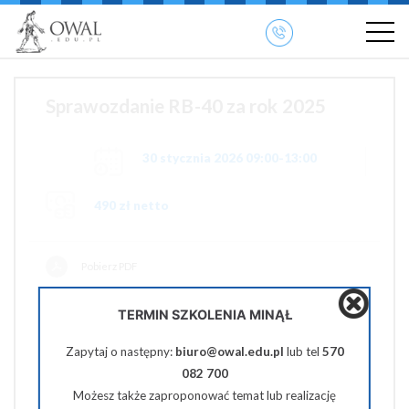
»
» OWAL.EDU.PL
Szkolenia otwarte
Sprawozdanie RB-40 za rok 2025
30 stycznia 2026 09:00-13:00
490 zł netto
Pobierz PDF
Udostępnij na Facebooku
TERMIN SZKOLENIA MINĄŁ
Udostępnij na Twiterze
Zapytaj o następny:
biuro@owal.edu.pl
lub tel
570
082 700
Wyślij na e-mail
Możesz także zaproponować temat lub realizację